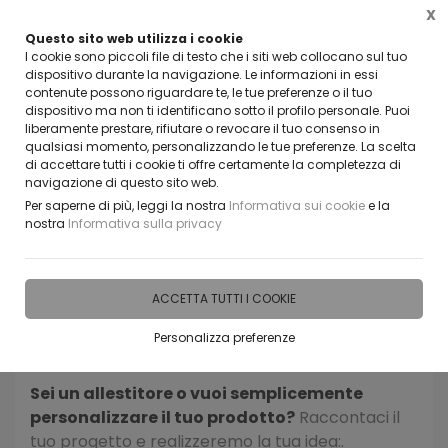
X
Questo sito web utilizza i cookie
CLICCA E SCOPRI I COUPON ATTIVI ADESSO
I cookie sono piccoli file di testo che i siti web collocano sul tuo
dispositivo durante la navigazione. Le informazioni in essi
contenute possono riguardare te, le tue preferenze o il tuo
0
dispositivo ma non ti identificano sotto il profilo personale. Puoi
liberamente prestare, rifiutare o revocare il tuo consenso in
qualsiasi momento, personalizzando le tue preferenze. La scelta
di accettare tutti i cookie ti offre certamente la completezza di
navigazione di questo sito web.
Home
IDEE E REGALI PERSONALIZZABILI
BOMBONIERE
Per saperne di più, leggi la nostra
Informativa sui cookie
e la
nostra
Informativa sulla privacy
Esplora la nostra offerta di Bomboniere in legno.
Personalizza il prodotto proprio come vuoi tu
scegliendo tra le opzioni disponibili - materiale,
ACCETTA TUTTI I COOKIE
colore e dimensioni - e definendo la scritta o il
Personalizza preferenze
disegno da realizzare.
Sei un allestitore o vuoi semplicemente
personalizzare il tuo prodotto?
Raccontaci il
tuo progetto e realizzeremo la tua idea:.