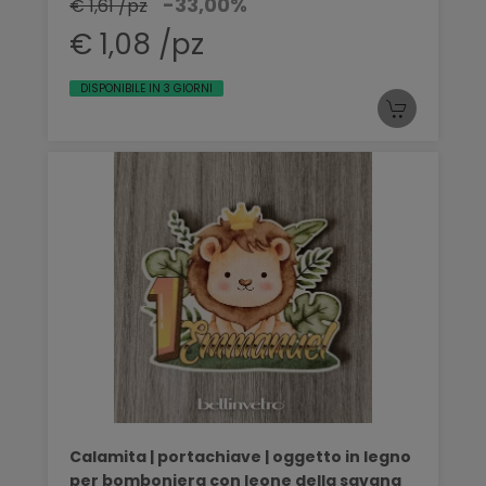
-33,00%
€ 1,61 /pz
€ 1,08 /pz
DISPONIBILE IN 3 GIORNI
Calamita | portachiave | oggetto in legno
per bomboniera con leone della savana