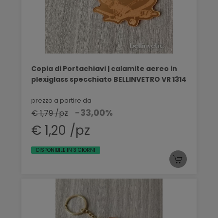
Copia di Portachiavi | calamite aereo in
plexiglass specchiato BELLINVETRO VR 1314
prezzo a partire da
-33,00%
€ 1,79 /pz
€ 1,20 /pz
DISPONIBILE IN 3 GIORNI