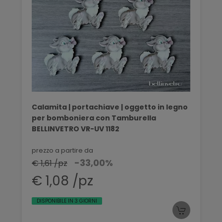
Calamita | portachiave | oggetto in legno
per bomboniera con Tamburella
BELLINVETRO VR-UV 1182
prezzo a partire da
-33,00%
€ 1,61 /pz
€ 1,08 /pz
DISPONIBILE IN 3 GIORNI