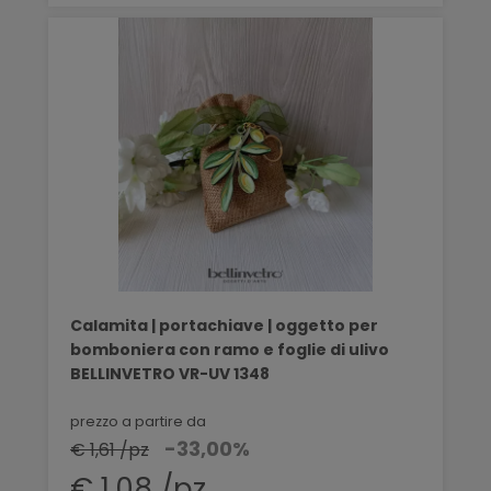
Calamita | portachiave | oggetto per
bomboniera con ramo e foglie di ulivo
BELLINVETRO VR-UV 1348
prezzo a partire da
-33,00%
€ 1,61 /pz
€ 1,08 /pz