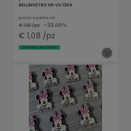
BELLINVETRO VR-UV 1304
prezzo a partire da
-33,00%
€ 1,61 /pz
€ 1,08 /pz
DISPONIBILE IN 3 GIORNI