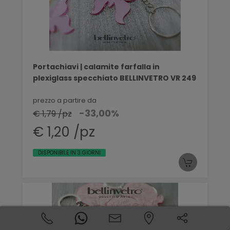
Portachiavi | calamite farfalla in
plexiglass specchiato BELLINVETRO VR 249
prezzo a partire da
-33,00%
€ 1,79 /pz
€ 1,20 /pz
DISPONIBILE IN 3 GIORNI