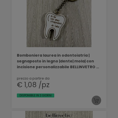
Bomboniera laurea in odontoiatria |
segnaposto in legno |dente| mola| con
incisione personalizzabile BELLINVETRO VR
421
prezzo a partire da
€ 1,08 /pz
DISPONIBILE IN 3 GIORNI