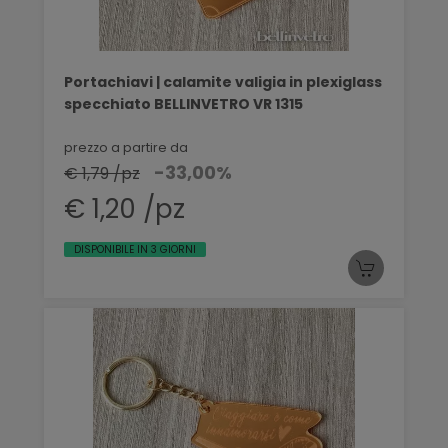
Portachiavi | calamite valigia in plexiglass
specchiato BELLINVETRO VR 1315
prezzo a partire da
-33,00%
€ 1,79 /pz
€ 1,20 /pz
DISPONIBILE IN 3 GIORNI