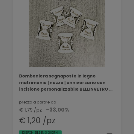
Bomboniera segnaposto in legno
matrimonio | nozze | anniversario con
incisione personalizzabile BELLINVETRO VR
871
prezzo a partire da
-33,00%
€ 1,79 /pz
€ 1,20 /pz
DISPONIBILE IN 3 GIORNI