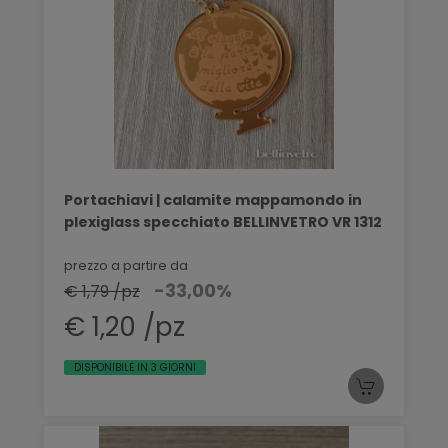
Portachiavi | calamite mappamondo in
plexiglass specchiato BELLINVETRO VR 1312
prezzo a partire da
-33,00%
€ 1,79 /pz
€ 1,20 /pz
DISPONIBILE IN 3 GIORNI