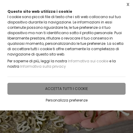
X
Questo sito web utilizza i cookie
CLICCA E SCOPRI I COUPON ATTIVI ADESSO
I cookie sono piccoli file di testo che i siti web collocano sul tuo
dispositivo durante la navigazione. Le informazioni in essi
contenute possono riguardare te, le tue preferenze o il tuo
0
dispositivo ma non ti identificano sotto il profilo personale. Puoi
liberamente prestare, rifiutare o revocare il tuo consenso in
qualsiasi momento, personalizzando le tue preferenze. La scelta
Home
IDEE E REGALI PERSONALIZZABILI
INIZIALI LETTERE DECORATIVE
di accettare tutti i cookie ti offre certamente la completezza di
navigazione di questo sito web.
Per saperne di più, leggi la nostra
Informativa sui cookie
e la
nostra
Informativa sulla privacy
ACCETTA TUTTI I COOKIE
Personalizza preferenze