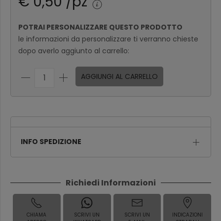
€ 0,50 /pz
Oltre 199
€ 0,26
€ 0,18
POTRAI PERSONALIZZARE QUESTO PRODOTTO
le informazioni da personalizzare ti verranno chieste
dopo averlo aggiunto al carrello:
AGGIUNGI AL CARRELLO
INFO SPEDIZIONE
Richiedi Informazioni
CHIAMA
SCRIVI UN
SCRIVI UN
INDICAZIONI