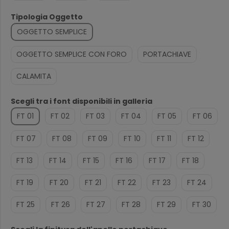
Tipologia Oggetto
OGGETTO SEMPLICE
OGGETTO SEMPLICE CON FORO
PORTACHIAVE
CALAMITA
Scegli tra i font disponibili in galleria
FT 01
FT 02
FT 03
FT 04
FT 05
FT 06
FT 07
FT 08
FT 09
FT 10
FT 11
FT 12
FT 13
FT 14
FT 15
FT 16
FT 17
FT 18
FT 19
FT 20
FT 21
FT 22
FT 23
FT 24
FT 25
FT 26
FT 27
FT 28
FT 29
FT 30