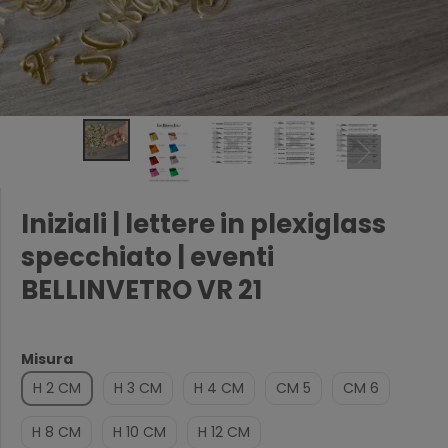
Iniziali | lettere in plexiglass
specchiato | eventi
BELLINVETRO VR 21
Misura
H 2 CM
H 3 CM
H 4 CM
CM 5
CM 6
H 8 CM
H 10 CM
H 12 CM