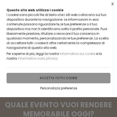
X
Questo sito web utilizza i cookie
CLICCA E SCOPRI I COUPON ATTIVI ADESSO
I cookie sono piccoli file di testo che i siti web collocano sul tuo
dispositivo durante la navigazione. Le informazioni in essi
contenute possono riguardare te, le tue preferenze o il tuo
0
dispositivo ma non ti identificano sotto il profilo personale. Puoi
liberamente prestare, rifiutare o revocare il tuo consenso in
qualsiasi momento, personalizzando le tue preferenze. La scelta
di accettare tutti i cookie ti offre certamente la completezza di
"LA PERFEZIONE NON E'
navigazione di questo sito web.
Per saperne di più, leggi la nostra
Informativa sui cookie
e la
RAGGIUNGIBILE, MA SE RINCORRIAMO
nostra
Informativa sulla privacy
LA PERFEZIONE POSSIAMO
RAGGIUNGERE L'ECCELLENZA"
ACCETTA TUTTI I COOKIE
Personalizza preferenze
QUALE EVENTO VUOI RENDERE
MEMORABILE OGGI?