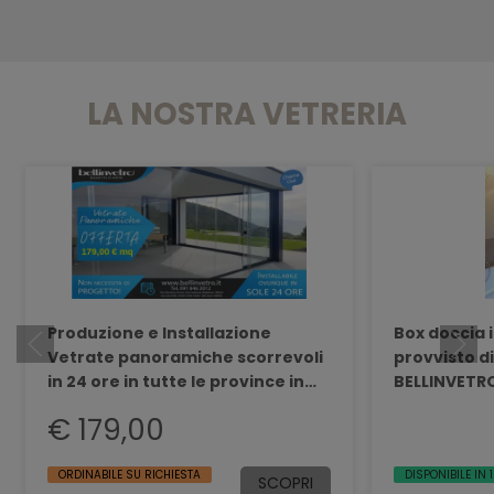
LA NOSTRA VETRERIA
Produzione e Installazione
Box doccia 
Vetrate panoramiche scorrevoli
provvisto d
in 24 ore in tutte le province in
BELLINVETR
Sicilia bellinvetro 01
€ 179,00
ORDINABILE SU RICHIESTA
DISPONIBILE IN 
SCOPRI