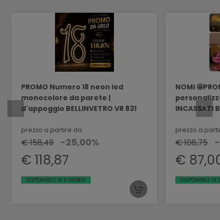
PROMO Numero 18 neon led
NOMI 🤩PRO
monocolore da parete |
personalizz
d'appoggio BELLINVETRO VR 831
INCASSATI B
prezzo a partire da
prezzo a part
-25,00%
€ 158,49
€ 108,75
€ 118,87
€ 87,0
DISPONIBILE IN 3 GIORNI
DISPONIBILE IN 