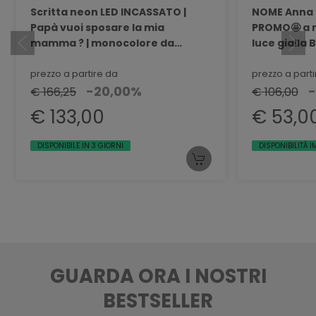
Scritta neon LED INCASSATO |
NOME Anna 
Papà vuoi sposare la mia
PROMO🤩 a 
mamma ? | monocolore da
luce gialla 
parete BELLINVETRO VR 1501
PROMO 02
prezzo a partire da
prezzo a part
-20,00%
€ 166,25
€ 106,00
€ 133,00
€ 53,0
DISPONIBILE IN 3 GIORNI
DISPONIBILITÀ 
GUARDA ORA I NOSTRI
BESTSELLER