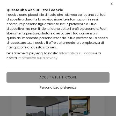
X
Questo sito web utilizza i cookie
CLICCA E SCOPRI I COUPON ATTIVI ADESSO
I cookie sono piccoli file di testo che i siti web collocano sul tuo
dispositivo durante la navigazione. Le informazioni in essi
contenute possono riguardare te, le tue preferenze o il tuo
0
dispositivo ma non ti identificano sotto il profilo personale. Puoi
liberamente prestare, rifiutare o revocare il tuo consenso in
qualsiasi momento, personalizzando le tue preferenze. La scelta
di accettare tutti i cookie ti offre certamente la completezza di
navigazione di questo sito web.
Home
Vetreria
Per saperne di più, leggi la nostra
Informativa sui cookie
e la
Vetreria
nostra
Informativa sulla privacy
ACCETTA TUTTI I COOKIE
Personalizza preferenze