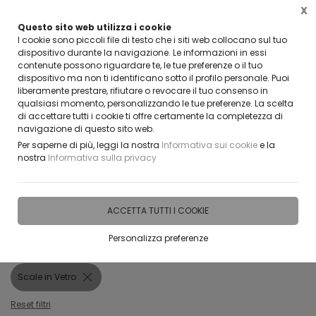
X
Questo sito web utilizza i cookie
VUOI DIVENTARE UN NOSTRO RIVENDITORE?
I cookie sono piccoli file di testo che i siti web collocano sul tuo
CONTATTACI
dispositivo durante la navigazione. Le informazioni in essi
contenute possono riguardare te, le tue preferenze o il tuo
0
dispositivo ma non ti identificano sotto il profilo personale. Puoi
liberamente prestare, rifiutare o revocare il tuo consenso in
qualsiasi momento, personalizzando le tue preferenze. La scelta
di accettare tutti i cookie ti offre certamente la completezza di
navigazione di questo sito web.
Home
Vetreria
Scale in Vetro
Per saperne di più, leggi la nostra
Informativa sui cookie
e la
nostra
Informativa sulla privacy
FILTRA
Scale in Vetro
ACCETTA TUTTI I COOKIE
Filtri attivi:
Personalizza preferenze
Categoria:
Scale in Vetro
Reset filtri