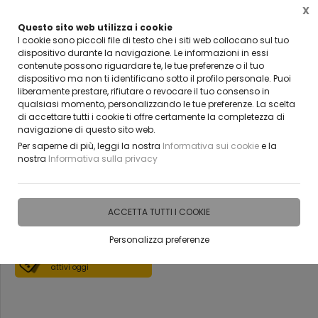
X
Questo sito web utilizza i cookie
VUOI DIVENTARE UN NOSTRO RIVENDITORE?
I cookie sono piccoli file di testo che i siti web collocano sul tuo
CONTATTACI
dispositivo durante la navigazione. Le informazioni in essi
contenute possono riguardare te, le tue preferenze o il tuo
0
dispositivo ma non ti identificano sotto il profilo personale. Puoi
liberamente prestare, rifiutare o revocare il tuo consenso in
qualsiasi momento, personalizzando le tue preferenze. La scelta
Home
Vetreria
Scale in Vetro
di accettare tutti i cookie ti offre certamente la completezza di
navigazione di questo sito web.
Scale in vetro STRATIFICATO
Per saperne di più, leggi la nostra
Informativa sui cookie
e la
nostra
Informativa sulla privacy
BELLINVETRO
ACCETTA TUTTI I COOKIE
DISPONIBILE IN 18 GIORNI
Personalizza preferenze
Scopri i coupon
attivi oggi