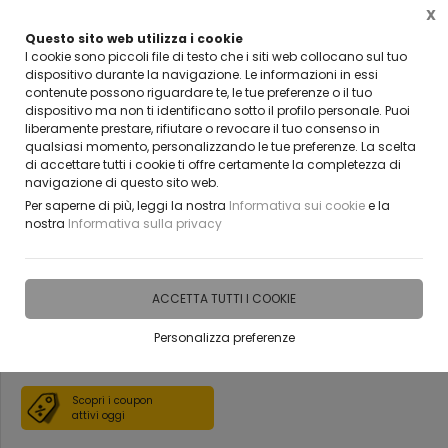
X
Questo sito web utilizza i cookie
VUOI DIVENTARE UN NOSTRO RIVENDITORE?
I cookie sono piccoli file di testo che i siti web collocano sul tuo
CONTATTACI
dispositivo durante la navigazione. Le informazioni in essi
contenute possono riguardare te, le tue preferenze o il tuo
0
dispositivo ma non ti identificano sotto il profilo personale. Puoi
liberamente prestare, rifiutare o revocare il tuo consenso in
qualsiasi momento, personalizzando le tue preferenze. La scelta
Home
Vetreria
Scale in Vetro
di accettare tutti i cookie ti offre certamente la completezza di
navigazione di questo sito web.
Per saperne di più, leggi la nostra
Informativa sui cookie
e la
nostra
Informativa sulla privacy
Scale in vetro STRATIFICATO
BELLINVETRO
ACCETTA TUTTI I COOKIE
Personalizza preferenze
DISPONIBILE IN 18 GIORNI
Scopri i coupon
attivi oggi