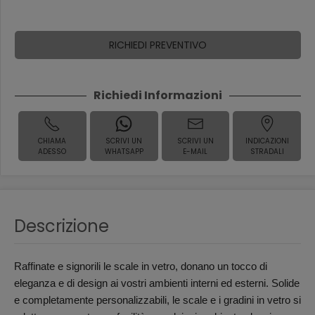
RICHIEDI PREVENTIVO
Richiedi Informazioni
CHIAMA
SCRIVI UN
SCRIVI UN
INDICAZIONI
ADESSO
WHATSAPP
E-MAIL
STRADALI
Descrizione
Raffinate e signorili le scale in vetro, donano un tocco di
eleganza e di design ai vostri ambienti interni ed esterni. Solide
e completamente personalizzabili, le scale e i gradini in vetro si