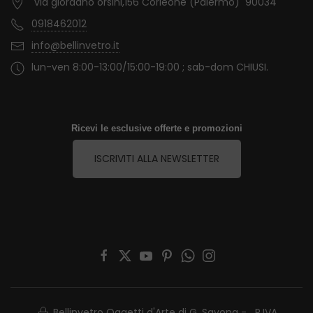
via giordano orsini,156 Corleone (Palermo) 90034
0918462012
info@bellinvetro.it
lun-ven 8:00-13:00/15:00-19:00 ; sab-dom CHIUSI.
Ricevi le esclusive offerte e promozioni
ISCRIVITI ALLA NEWSLETTER
Bellinvetro Oggetti d'Arte di G. Savona - P.IVA