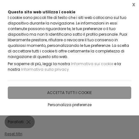
X
Questo sito web utilizza i cookie
VUOI DIVENTARE UN NOSTRO RIVENDITORE?
I cookie sono piccoli file di testo che i siti web collocano sul tuo
CONTATTACI
dispositivo durante la navigazione. Le informazioni in essi
contenute possono riguardare te, le tue preferenze o il tuo
0
dispositivo ma non ti identificano sotto il profilo personale. Puoi
liberamente prestare, rifiutare o revocare il tuo consenso in
qualsiasi momento, personalizzando le tue preferenze. La scelta
di accettare tutti i cookie ti offre certamente la completezza di
navigazione di questo sito web.
Home
Vetreria
Parafiati
Per saperne di più, leggi la nostra
Informativa sui cookie
e la
nostra
Informativa sulla privacy
FILTRA
Parafiati
ACCETTA TUTTI I COOKIE
Filtri attivi:
Personalizza preferenze
Categoria:
Parafiati
Reset filtri