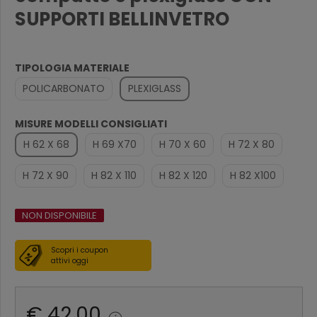
SUPPORTI BELLINVETRO
TIPOLOGIA MATERIALE
POLICARBONATO
PLEXIGLASS
MISURE MODELLI CONSIGLIATI
H 62 X 68
H 69 X70
H 70 X 60
H 72 X 80
H 72 X 90
H 82 X 110
H 82 X 120
H 82 X100
NON DISPONIBILE
Scopri i coupon
attivi oggi
€ 42,00