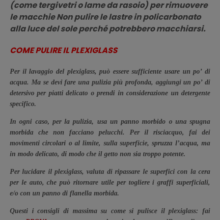
(come tergivetri o lame da rasoio) per rimuovere
le macchie Non pulire le lastre in policarbonato
alla luce del sole perché potrebbero macchiarsi.
COME PULIRE IL PLEXIGLASS
Per il
lavaggio
del plexiglass, può essere sufficiente usare un po’ di
acqua. Ma se devi fare una pulizia più profonda, aggiungi un po’ di
detersivo per piatti delicato o prendi in considerazione un detergente
specifico.
In ogni caso, per la pulizia, usa un panno morbido o una spugna
morbida che non facciano pelucchi. Per il risciacquo, fai dei
movimenti circolari o al limite, sulla superficie, spruzza l’acqua, ma
in modo delicato, di modo che il getto non sia troppo potente.
Per
lucidare
il plexiglass, valuta di ripassare le superfici con la cera
per le auto, che può ritornare utile per togliere i graffi superficiali,
e/o con un panno di flanella morbida.
Questi i consigli di massima su come si pulisce il plexiglass: fai