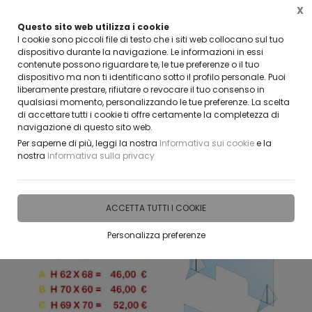
X
Questo sito web utilizza i cookie
CLICCA E SCOPRI I COUPON ATTIVI ADESSO
I cookie sono piccoli file di testo che i siti web collocano sul tuo
dispositivo durante la navigazione. Le informazioni in essi
contenute possono riguardare te, le tue preferenze o il tuo
0
dispositivo ma non ti identificano sotto il profilo personale. Puoi
liberamente prestare, rifiutare o revocare il tuo consenso in
qualsiasi momento, personalizzando le tue preferenze. La scelta
Home
Vetreria
Parafiati
di accettare tutti i cookie ti offre certamente la completezza di
navigazione di questo sito web.
Per saperne di più, leggi la nostra
Informativa sui cookie
e la
nostra
Informativa sulla privacy
ACCETTA TUTTI I COOKIE
Personalizza preferenze