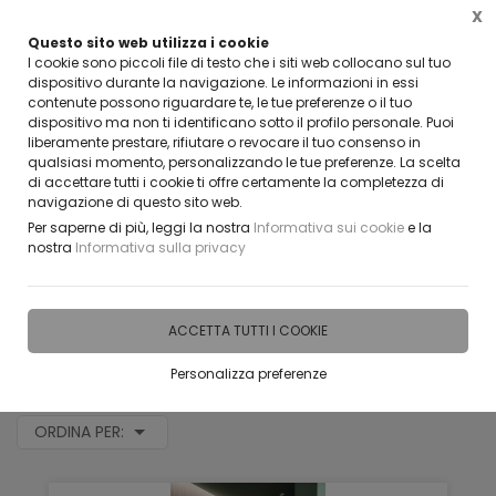
X
Questo sito web utilizza i cookie
CLICCA E SCOPRI I COUPON ATTIVI ADESSO
I cookie sono piccoli file di testo che i siti web collocano sul tuo
dispositivo durante la navigazione. Le informazioni in essi
contenute possono riguardare te, le tue preferenze o il tuo
0
dispositivo ma non ti identificano sotto il profilo personale. Puoi
liberamente prestare, rifiutare o revocare il tuo consenso in
qualsiasi momento, personalizzando le tue preferenze. La scelta
di accettare tutti i cookie ti offre certamente la completezza di
navigazione di questo sito web.
Home
Vetreria
Per saperne di più, leggi la nostra
Informativa sui cookie
e la
nostra
Informativa sulla privacy
FILTRA
Vetreria
ACCETTA TUTTI I COOKIE
395 risultati
Personalizza preferenze
ORDINA PER: