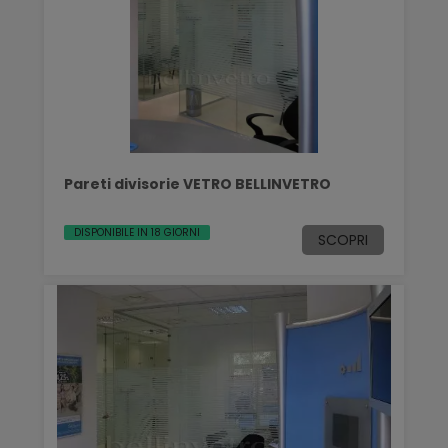
Pareti divisorie VETRO BELLINVETRO
DISPONIBILE IN 18 GIORNI
SCOPRI