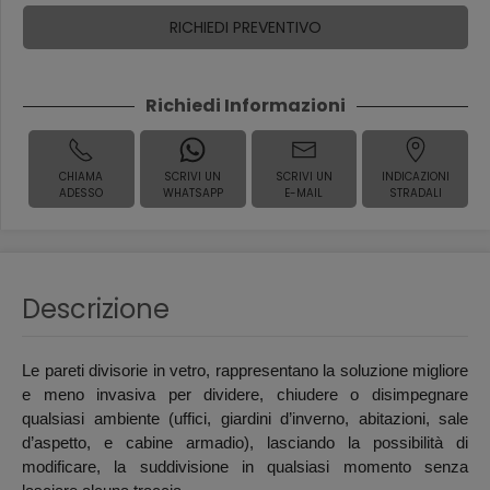
RICHIEDI PREVENTIVO
Richiedi Informazioni
CHIAMA
SCRIVI UN
SCRIVI UN
INDICAZIONI
ADESSO
WHATSAPP
E-MAIL
STRADALI
Descrizione
Le pareti divisorie in vetro, rappresentano la soluzione migliore
e meno invasiva per dividere, chiudere o disimpegnare
qualsiasi ambiente (uffici, giardini d’inverno, abitazioni, sale
d’aspetto, e cabine armadio), lasciando la possibilità di
modificare, la suddivisione in qualsiasi momento senza