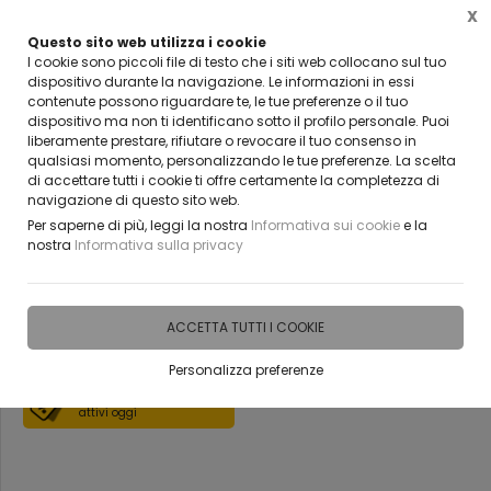
X
Questo sito web utilizza i cookie
VUOI DIVENTARE UN NOSTRO RIVENDITORE?
I cookie sono piccoli file di testo che i siti web collocano sul tuo
CONTATTACI
dispositivo durante la navigazione. Le informazioni in essi
contenute possono riguardare te, le tue preferenze o il tuo
0
dispositivo ma non ti identificano sotto il profilo personale. Puoi
liberamente prestare, rifiutare o revocare il tuo consenso in
qualsiasi momento, personalizzando le tue preferenze. La scelta
Home
Vetreria
Pareti Divisorie
di accettare tutti i cookie ti offre certamente la completezza di
navigazione di questo sito web.
pareti divisorie VETRO
Per saperne di più, leggi la nostra
Informativa sui cookie
e la
nostra
Informativa sulla privacy
BELLINVETRO
ACCETTA TUTTI I COOKIE
DISPONIBILE IN 18 GIORNI
Personalizza preferenze
Scopri i coupon
attivi oggi