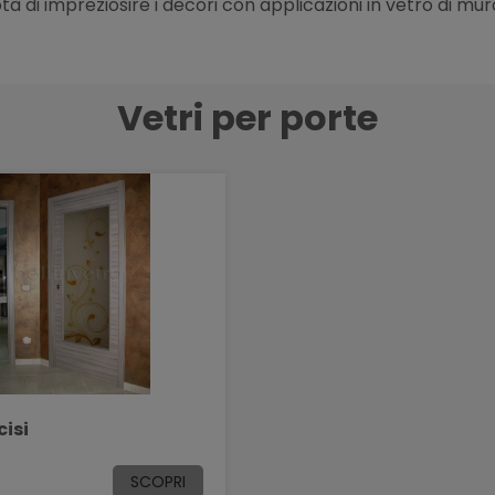
bilotà di impreziosire i decori con applicazioni in vetro di m
Vetri per porte
cisi
SCOPRI