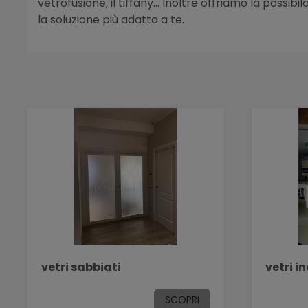
vetrofusione, il tiffany... Inoltre offriamo la possi
la soluzione più adatta a te.
vetri sabbiati
vetri in
SCOPRI