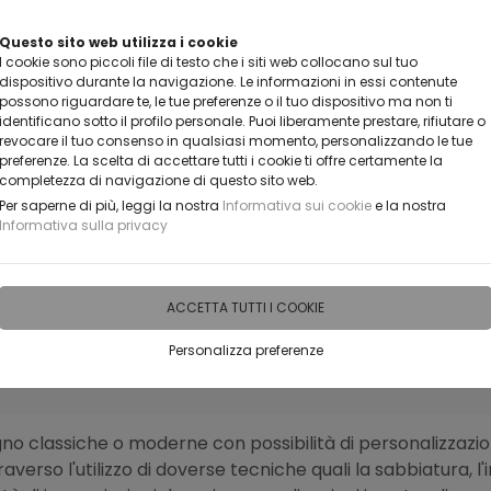
VUOI DIVENTARE UN NOSTRO RIVENDITORE?
Questo sito web utilizza i cookie
I cookie sono piccoli file di testo che i siti web collocano sul tuo
CONTATTACI
dispositivo durante la navigazione. Le informazioni in essi contenute
possono riguardare te, le tue preferenze o il tuo dispositivo ma non ti
identificano sotto il profilo personale. Puoi liberamente prestare, rifiutare o
revocare il tuo consenso in qualsiasi momento, personalizzando le tue
preferenze. La scelta di accettare tutti i cookie ti offre certamente la
completezza di navigazione di questo sito web.
Per saperne di più, leggi la nostra
Informativa sui cookie
e la nostra
Informativa sulla privacy
IDEE PERSONALIZZABILI
RECENSIONI
HORECA
PRO
ACCETTA TUTTI I COOKIE
Personalizza preferenze
legno classiche o moderne con possibilità di personalizza
raverso l'utilizzo di doverse tecniche quali la sabbiatura, l'