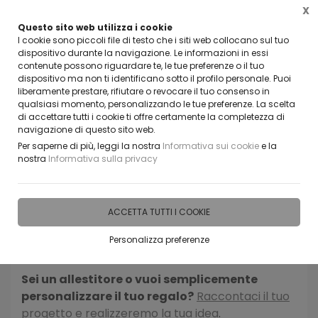
X
Questo sito web utilizza i cookie
CLICCA E SCOPRI I COUPON ATTIVI ADESSO
I cookie sono piccoli file di testo che i siti web collocano sul tuo
dispositivo durante la navigazione. Le informazioni in essi
contenute possono riguardare te, le tue preferenze o il tuo
0
dispositivo ma non ti identificano sotto il profilo personale. Puoi
liberamente prestare, rifiutare o revocare il tuo consenso in
qualsiasi momento, personalizzando le tue preferenze. La scelta
di accettare tutti i cookie ti offre certamente la completezza di
navigazione di questo sito web.
Home
IDEE E REGALI PERSONALIZZABILI
PRODOTTI SUDDIVISI P
Per saperne di più, leggi la nostra
Informativa sui cookie
e la
nostra
Informativa sulla privacy
Esplora la nostra offerta di idee e regali
personalizzabili per Festa della mamma .
Crea il prodotto perfetto per la tua occasione
ACCETTA TUTTI I COOKIE
speciale scegliendo tra materiale, dimensioni e
Personalizza preferenze
formati differenti.
Sei un allestitore o vuoi semplicemente
personalizzare il tuo regalo?
Raccontaci il tuo
progetto e realizzeremo la tua idea
.