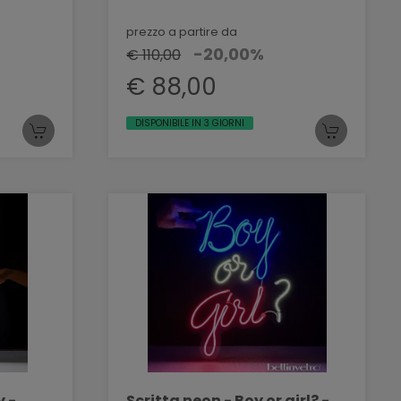
prezzo a partire da
-20,00%
€ 110,00
€ 88,00
DISPONIBILE IN 3 GIORNI
y -
Scritta neon - Boy or girl? -