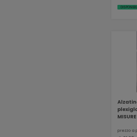
DISPONIBIL
Alzatin
plexiglass traspa
MISURE
BELLIN
prezzo a 