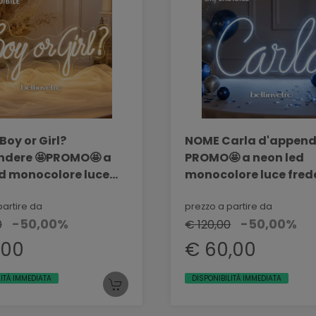
Boy or Girl?
NOME Carla d'append
ndere 🤩PROMO🤩 a
PROMO🤩 a neon led
d monocolore luce
monocolore luce fre
e BELLINVETRO VR 321
BELLINVETRO VR 318 
O 04
partire da
03
prezzo a partire da
-50,00%
-50,00%
0
€ 120,00
,00
€ 60,00
LITÀ IMMEDIATA
DISPONIBILITÀ IMMEDIATA