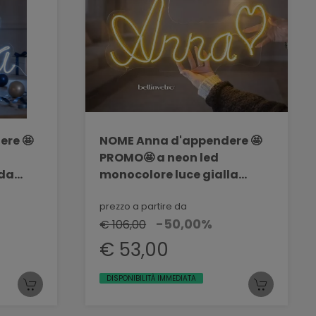
ere 🤩
NOME Anna d'appendere 🤩
PROMO🤩 a neon led
dda
monocolore luce gialla
- PROMO
BELLINVETRO VR 318 - PROMO
02
prezzo a partire da
-50,00%
€ 106,00
€ 53,00
DISPONIBILITÀ IMMEDIATA