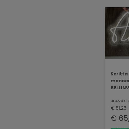
Scritta
monoco
BELLIN
prezzo a 
€ 81,25
€ 65