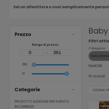
Sei un allestitore o vuoi semplicemente person
Baby
Prezzo
Filtri attiv
Range di prezzo:
Categoria:
-
Baby Show
da
Reset filtri
a
19 risultati
Categorie
ORDINA P
PRODOTTI SUDDIVISI PER EVENTI E
RICORRENZE