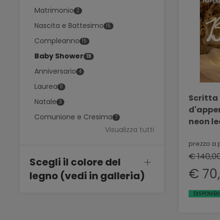
Matrimonio
2
Nascita e Battesimo
15
Compleanno
15
Baby Shower
19
Anniversario
4
Laurea
11
Scritta 
Natale
3
d'appe
Comunione e Cresima
7
neon le
Visualizza tutti
natural
- PROM
prezzo a 
€ 140,0
Scegli il colore del
€ 70
legno (vedi in galleria)
DISPONIBI