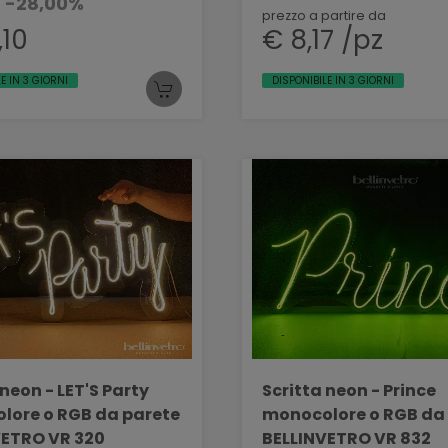
-28,00%
prezzo a partire da
,10
€ 8,17 /pz
E IN 3 GIORNI
DISPONIBILE IN 3 GIORNI
 neon - LET'S Party
Scritta neon - Prince
lore o RGB da parete
monocolore o RGB da
VETRO VR 320
BELLINVETRO VR 832