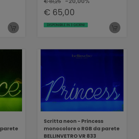
-20,00%
€ 81,25
€ 65,00
DISPONIBILE IN 3 GIORNI
Scritta neon - Princess
 parete
monocolore o RGB da parete
BELLINVETRO VR 833