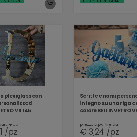
E IN 3 GIORNI
DISPONIBILE IN 3 GIORNI
 in plexiglass con
Scritte e nomi person
rsonalizzati
in legno su una riga 
VETRO VR 146
colore BELLINVETRO V
partire da
prezzo a partire da
1 /pz
€ 3,24 /pz