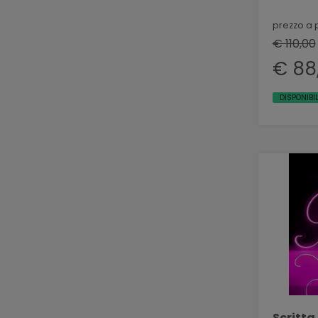
prezzo a 
€ 110,00
€ 88
DISPONIBIL
Scritta