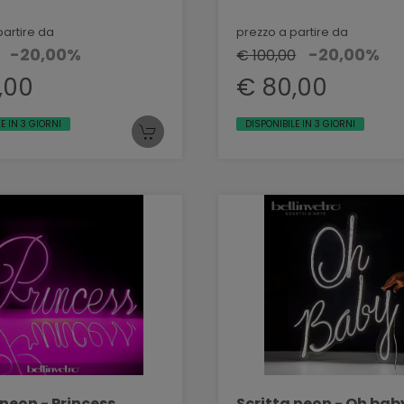
partire da
prezzo a partire da
-20,00%
-20,00%
€ 100,00
,00
€ 80,00
E IN 3 GIORNI
DISPONIBILE IN 3 GIORNI
 neon - Princess
Scritta neon - Oh bab