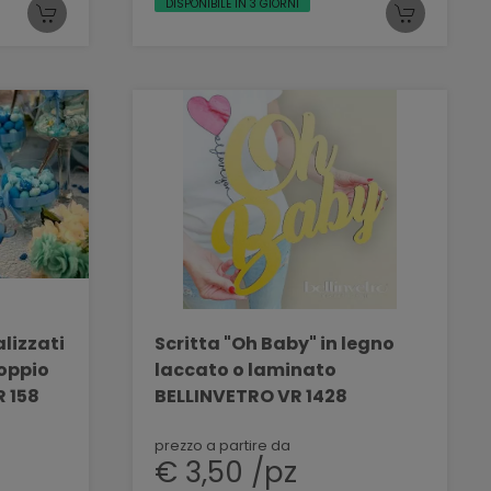
DISPONIBILE IN 3 GIORNI
alizzati
Scritta "Oh Baby" in legno
doppio
laccato o laminato
R 158
BELLINVETRO VR 1428
prezzo a partire da
€ 3,50 /pz