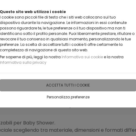
DITORE?
Questo sito web utilizza i cookie
I cookie sono piccoli file di testo che i siti web collocano sul tuo
dispositivo durante la navigazione. Le informazioni in essi contenute
possono riguardare te, le tue preferenze o il tuo dispositivo ma non ti
identificano sotto il profilo personale. Puoi liberamente prestare, rifiutare o
revocare il tuo consenso in qualsiasi momento, personalizzando le tue
preferenze. La scelta di accettare tutti i cookie ti offre certamente la
completezza di navigazione di questo sito web.
Per saperne di più, leggi la nostra
Informativa sui cookie
e la nostra
Informativa sulla privacy
IDEE PERSONALIZZABILI
RECENSIONI
HORECA
PRO
ACCETTA TUTTI I COOKIE
Personalizza preferenze
SI PER EVENTI E RICORRENZE
Baby Shower
izzabili per Baby Shower.
iale scegliendo tra materiale, dimensioni e formati differ