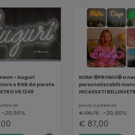
 neon - Auguri
NOMI 🤩PROMO🤩 a ne
lore o RGB da parete
personalizzabili mon
VETRO VR 1249
INCASSATI BELLINVET
318
partire da
prezzo a partire da
-20,00%
-20,00%
€ 108,75
,00
€ 87,00