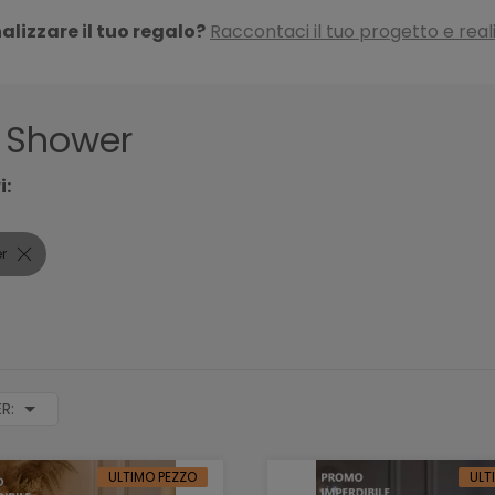
alizzare il tuo regalo?
Raccontaci il tuo progetto e real
 Shower
i:
er
ER:
ULTIMO PEZZO
ULT