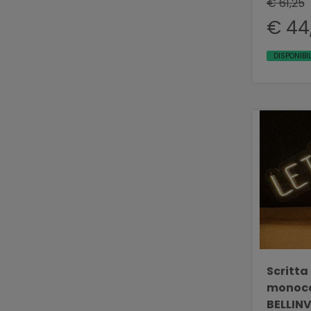
€ 61,25
€ 44
DISPONIBIL
Scritta
monoco
BELLIN