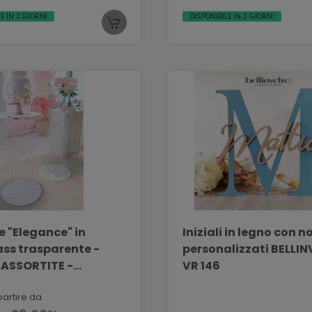
E IN 3 GIORNI
DISPONIBILE IN 3 GIORNI
e "Elegance" in
Iniziali in legno con 
rente -
personalizzati BELLI
 ASSORTITE -
VR 146
VETRO VR 69
partire da