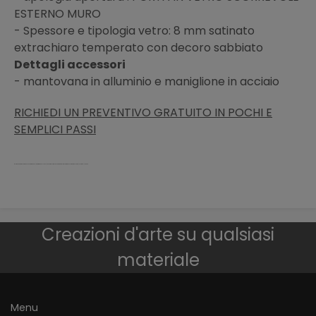
ESTERNO MURO
- Spessore e tipologia vetro: 8 mm satinato
extrachiaro temperato con decoro sabbiato
Dettagli accessori
- mantovana in alluminio e maniglione in acciaio
RICHIEDI UN PREVENTIVO GRATUITO IN POCHI E
SEMPLICI PASSI
porta vetro temperato sicurezza pieghevole battente scorrevole scomparsa telescopica binario acciaio decorato moderno palermo bellinvetro
Creazioni d'arte su qualsiasi
materiale
Menu