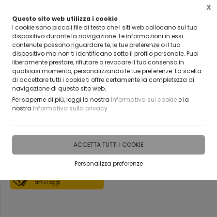
X
Questo sito web utilizza i cookie
VUOI DIVENTARE UN NOSTRO RIVENDITORE?
I cookie sono piccoli file di testo che i siti web collocano sul tuo
CONTATTACI
dispositivo durante la navigazione. Le informazioni in essi
contenute possono riguardare te, le tue preferenze o il tuo
0
dispositivo ma non ti identificano sotto il profilo personale. Puoi
liberamente prestare, rifiutare o revocare il tuo consenso in
qualsiasi momento, personalizzando le tue preferenze. La scelta
Home
Vetreria
Porte tuttovetro per interni
di accettare tutti i cookie ti offre certamente la completezza di
navigazione di questo sito web.
Porta in vetro scorrevole con
Per saperne di più, leggi la nostra
Informativa sui cookie
e la
nostra
Informativa sulla privacy
binario bellinvetro cod 812
ACCETTA TUTTI I COOKIE
DISPONIBILE IN 15 GIORNI
Personalizza preferenze
Scopri i coupon
attivi oggi