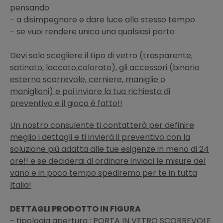
pensando
- a disimpegnare e dare luce allo stesso tempo
- se vuoi rendere unica una qualsiasi porta
Devi solo scegliere il tipo di vetro (trasparente,
satinato, laccato,colorato), gli accessori (binario
esterno scorrevole, cerniere, maniglie o
maniglioni) e poi inviare la tua richiesta di
preventivo
e il gioco è fatto!!
Un nostro consulente ti contatterà per definire
meglio i dettagli e ti invierà il preventivo con la
soluzione più adatta alle tue esigenze in meno di 24
ore!! e se deciderai di ordinare inviaci le misure del
vano e in poco tempo spediremo per te in tutta
Italia!
DETTAGLI PRODOTTO IN FIGURA
- tipologia apertura : PORTA IN VETRO SCORREVOLE