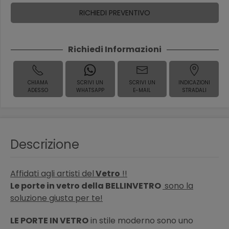
RICHIEDI PREVENTIVO
Richiedi Informazioni
CHIAMA
SCRIVI UN
SCRIVI UN
INDICAZIONI
ADESSO
WHATSAPP
E-MAIL
STRADALI
Descrizione
Affidati agli artisti del
Vetro
!!
Le porte in vetro della BELLINVETRO
sono la
soluzione giusta per te!
LE PORTE IN VETRO
in stile moderno sono uno