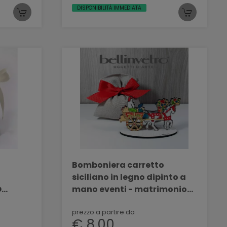
DISPONIBILITÀ IMMEDIATA
Bomboniera carretto
siciliano in legno dipinto a
O
mano eventi - matrimonio
C 03
BELLINVETRO VR 133
prezzo a partire da
€ 8,00