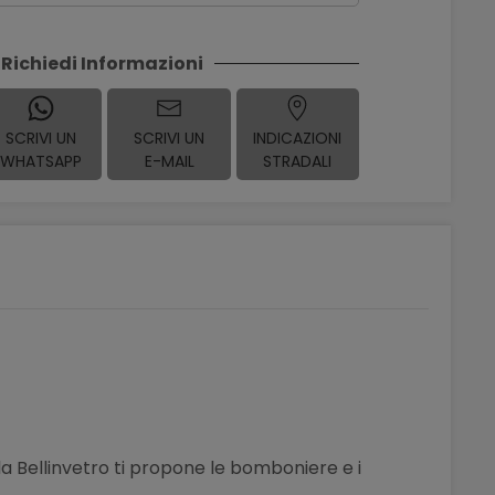
Richiedi Informazioni
SCRIVI UN
SCRIVI UN
INDICAZIONI
WHATSAPP
E-MAIL
STRADALI
la Bellinvetro ti propone le bomboniere e i