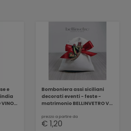
ise e
Bomboniera assi siciliani
dindia
decorati eventi - feste -
O VINO
matrimonio BELLINVETRO VR
137
prezzo a partire da
€ 1,20