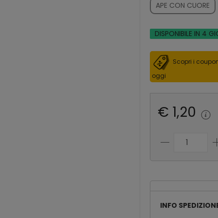
APE CON CUORE
DISPONIBILE IN 4 GI
Scopri i coupon
oggi
€ 1,20
INFO SPEDIZION