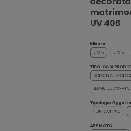
decorata 
matrimon
UV 408
Misura
CM 5
CM 6
TIPOLOGIA PROD
SCEGLI LA TIPOL
LEGNO DECORATO
Tipologia Oggett
PORTACHIAVE
APE MOTO