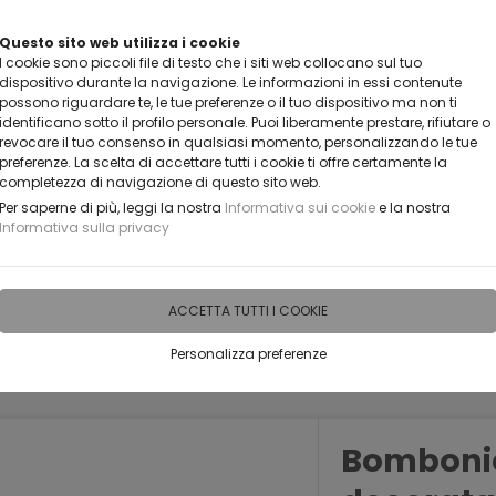
VUOI DIVENTARE UN NOSTRO RIVENDITORE?
Questo sito web utilizza i cookie
I cookie sono piccoli file di testo che i siti web collocano sul tuo
CONTATTACI
dispositivo durante la navigazione. Le informazioni in essi contenute
possono riguardare te, le tue preferenze o il tuo dispositivo ma non ti
identificano sotto il profilo personale. Puoi liberamente prestare, rifiutare o
revocare il tuo consenso in qualsiasi momento, personalizzando le tue
preferenze. La scelta di accettare tutti i cookie ti offre certamente la
completezza di navigazione di questo sito web.
Per saperne di più, leggi la nostra
Informativa sui cookie
e la nostra
Informativa sulla privacy
IDEE PERSONALIZZABILI
RECENSIONI
HORECA
PRO
ACCETTA TUTTI I COOKIE
Personalizza preferenze
Bomboni