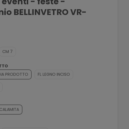
eventi - feste -
io BELLINVETRO VR-
CM 7
OTTO
OGIA PRODOTTO
FL LEGNO INCISO
o
CALAMITA