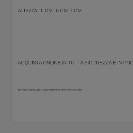
ALTEZZA : 5 CM ; 6 CM; 7 CM.
ACQUISTA ONLINE IN TUTTA SICUREZZA E IN POC
ape moto decorata legno eventi matrimonio compleanni bellinvetro