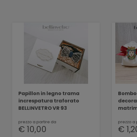
Papillon in legno trama
Bombon
increspatura traforato
decorat
BELLINVETRO VR 93
matrim
VR-UV 
prezzo a partire da
prezzo a 
€ 10,00
€ 1,2