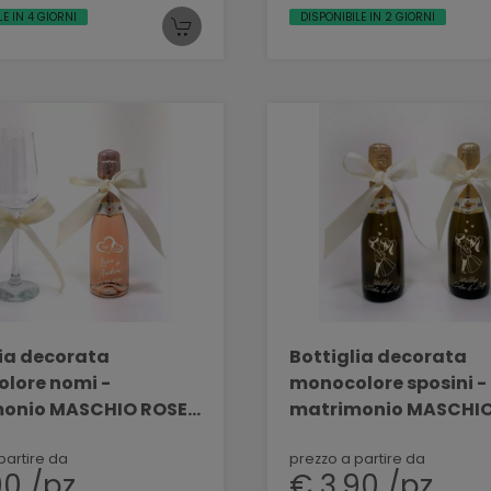
LE IN 4 GIORNI
DISPONIBILE IN 2 GIORNI
lia decorata
Bottiglia decorata
lore nomi -
monocolore sposini -
onio MASCHIO ROSE'
matrimonio MASCHI
 DEC 56
PROSECCO 200 ML DE
partire da
prezzo a partire da
90 /pz
€ 3,90 /pz