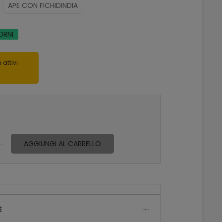
APE CON FICHIDINDIA
ORNI
 attivi
AGGIUNGI AL CARRELLO
E