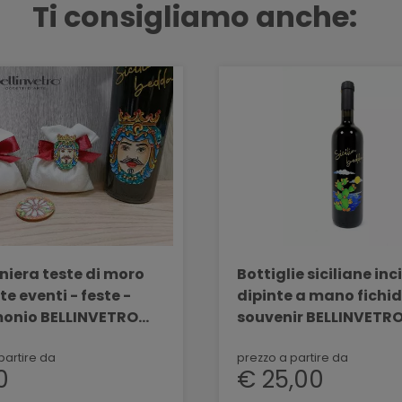
Ti consigliamo anche:
iera teste di moro
Bottiglie siciliane inc
e eventi - feste -
dipinte a mano fichi
onio BELLINVETRO
souvenir BELLINVETR
408
PAOLINI SVN 10
partire da
prezzo a partire da
0
€ 25,00