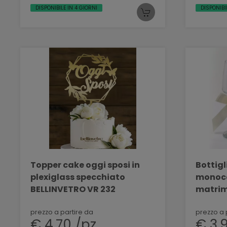
DISPONIBILE IN 4 GIORNI
DISPONIBI
Topper cake oggi sposi in
Bottig
plexiglass specchiato
monoco
BELLINVETRO VR 232
matrim
200 ML
prezzo a partire da
prezzo a 
€ 4,70 /pz
€ 3,