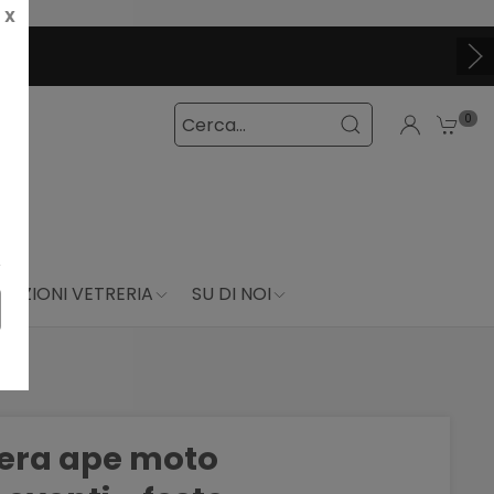
X
0
DUZIONI VETRERIA
SU DI NOI
era ape moto