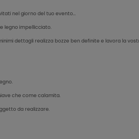
tati nel giorno del tuo evento...
e legno impellicciato.
i minimi dettagli realizza bozze ben definite e lavora la vo
legno.
hiave che come calamita.
oggetto da realizzare.