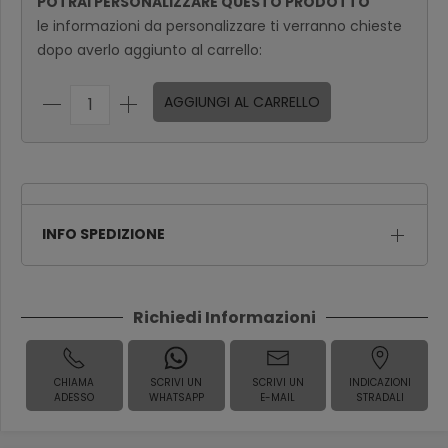
POTRAI PERSONALIZZARE QUESTO PRODOTTO
le informazioni da personalizzare ti verranno chieste
dopo averlo aggiunto al carrello:
AGGIUNGI AL CARRELLO
INFO SPEDIZIONE
Richiedi Informazioni
CHIAMA
SCRIVI UN
SCRIVI UN
INDICAZIONI
ADESSO
WHATSAPP
E-MAIL
STRADALI