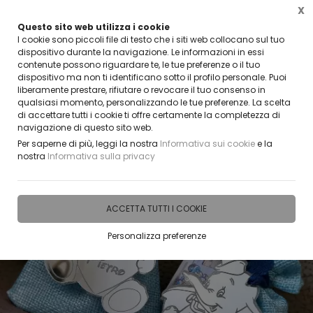
X
Questo sito web utilizza i cookie
CLICCA E SCOPRI I COUPON ATTIVI ADESSO
I cookie sono piccoli file di testo che i siti web collocano sul tuo
dispositivo durante la navigazione. Le informazioni in essi
contenute possono riguardare te, le tue preferenze o il tuo
0
dispositivo ma non ti identificano sotto il profilo personale. Puoi
liberamente prestare, rifiutare o revocare il tuo consenso in
qualsiasi momento, personalizzando le tue preferenze. La scelta
Home
IDEE E REGALI PERSONALIZZABILI
PORTACHIAVI
di accettare tutti i cookie ti offre certamente la completezza di
navigazione di questo sito web.
Per saperne di più, leggi la nostra
Informativa sui cookie
e la
nostra
Informativa sulla privacy
ACCETTA TUTTI I COOKIE
Personalizza preferenze