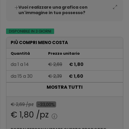
Vuoi realizzare una grafica con
un'immagine in tuo possesso?
DISPONIBILE IN 3 GIORNI
PIÙ COMPRI MENO COSTA
Quantità
Prezzo unitario
da 1 a 14
€ 2,69
€ 1,80
da 15 a 30
€ 2,39
€ 1,60
MOSTRA TUTTI
da 31 a 60
€ 2,09
€ 1,40
Oltre 60
€ 1,79
€ 1,20
€ 2,69 /pz
-33,00%
€ 1,80 /pz