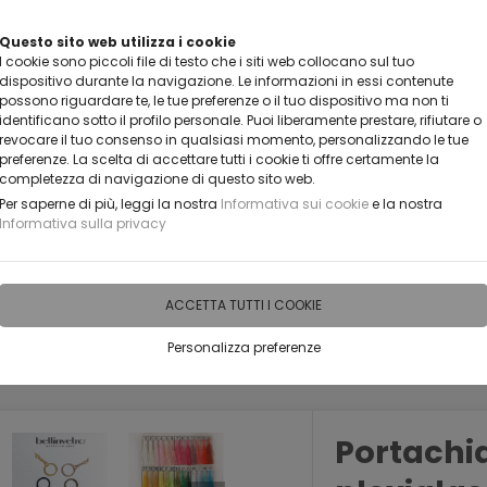
Questo sito web utilizza i cookie
CLICCA E SCOPRI I COUPON AT
I cookie sono piccoli file di testo che i siti web collocano sul tuo
dispositivo durante la navigazione. Le informazioni in essi contenute
possono riguardare te, le tue preferenze o il tuo dispositivo ma non ti
identificano sotto il profilo personale. Puoi liberamente prestare, rifiutare o
revocare il tuo consenso in qualsiasi momento, personalizzando le tue
preferenze. La scelta di accettare tutti i cookie ti offre certamente la
completezza di navigazione di questo sito web.
Per saperne di più, leggi la nostra
Informativa sui cookie
e la nostra
Informativa sulla privacy
IDEE PERSONALIZZABILI
RECENSIONI
HORECA
PRO
ACCETTA TUTTI I COOKIE
Personalizza preferenze
Portachia