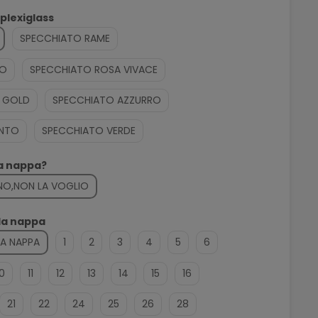
 plexiglass
SPECCHIATO RAME
SO
SPECCHIATO ROSA VIVACE
 GOLD
SPECCHIATO AZZURRO
ENTO
SPECCHIATO VERDE
la nappa?
NO,NON LA VOGLIO
lla nappa
LA NAPPA
1
2
3
4
5
6
10
11
12
13
14
15
16
21
22
24
25
26
28