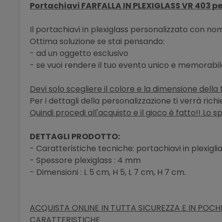
Portachiavi FARFALLA IN PLEXIGLASS VR 403 p
Il portachiavi in plexiglass personalizzato con 
Ottima soluzione se stai pensando:
- ad un oggetto esclusivo
- se vuoi rendere il tuo evento unico e memorabi
Devi solo scegliere il colore e la dimensione della 
Per i dettagli della personalizzazione ti verrà ric
Quindi procedi all'acquisto e il gioco è fatto!! Lo s
DETTAGLI PRODOTTO:
- Caratteristiche tecniche: portachiavi in plexigli
- Spessore plexiglass : 4 mm
- Dimensioni : L 5 cm, H 5, L 7 cm, H 7 cm.
ACQUISTA ONLINE IN TUTTA SICUREZZA E IN POCHI 
CARATTERISTICHE