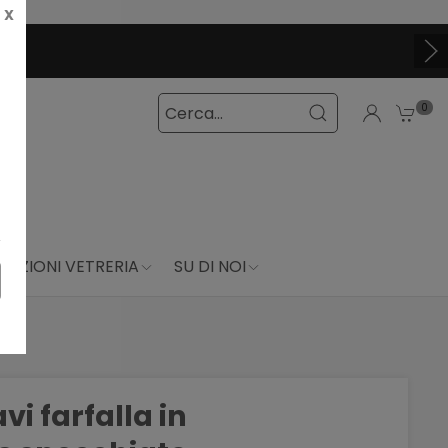
X
TIVI ADESSO
0
DUZIONI VETRERIA
SU DI NOI
vi farfalla in