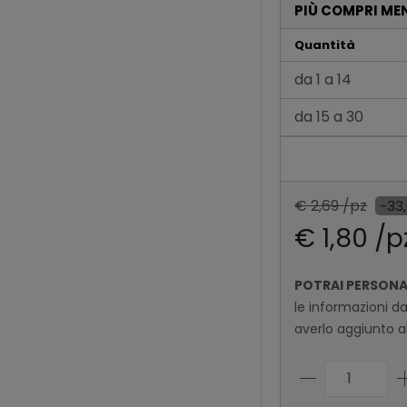
PIÙ COMPRI ME
Quantità
da 1 a 14
da 15 a 30
da 31 a 60
Oltre 60
€ 2,69 /pz
-33
€ 1,80 /p
POTRAI PERSON
le informazioni d
averlo aggiunto al