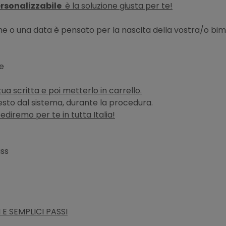
ersonalizzabile
è la soluzione giusta per te!
nome o una data è pensato per la nascita della vostra/o b
le
tua scritta e poi metterlo in carrello.
hiesto dal sistema, durante la procedura.
pediremo per te in tutta Italia!
ass
E SEMPLICI PASSI