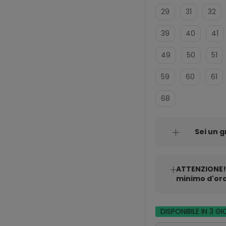
29
31
32
39
40
41
49
50
51
59
60
61
68
Sei un g
ATTENZIONE!!
minimo d'ordi
DISPONIBILE IN 3 GI