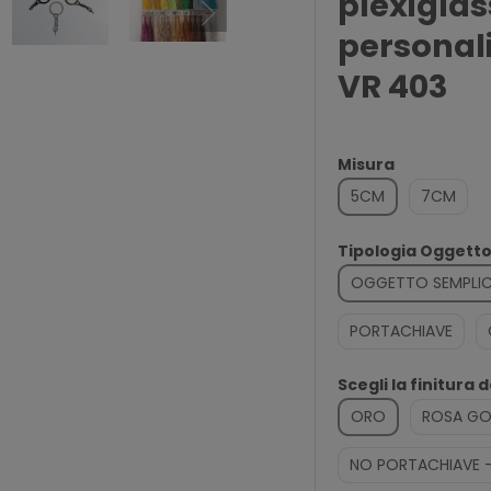
plexigla
personal
VR 403
Misura
5CM
7CM
Tipologia Oggett
OGGETTO SEMPLI
PORTACHIAVE
Scegli la finitura 
ORO
ROSA GO
NO PORTACHIAVE 