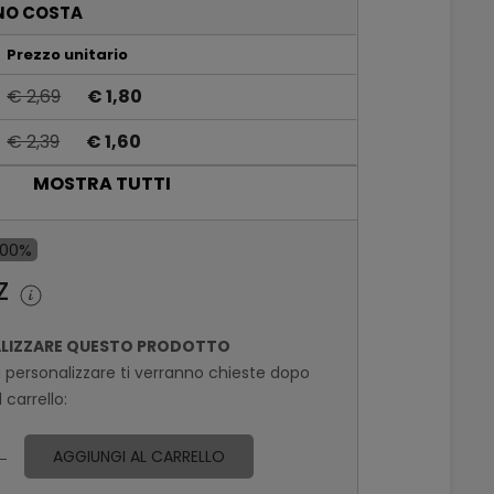
NO COSTA
Prezzo unitario
€ 2,69
€ 1,80
€ 2,39
€ 1,60
MOSTRA TUTTI
€ 2,09
€ 1,40
€ 1,79
€ 1,20
,00%
z
ALIZZARE QUESTO PRODOTTO
a personalizzare ti verranno chieste dopo
 carrello:
AGGIUNGI AL CARRELLO