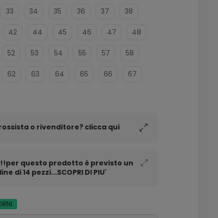
33
34
35
36
37
38
42
44
45
46
47
48
52
53
54
55
57
58
62
63
64
65
66
67
rossista o rivenditore? clicca qui
!per questo prodotto è previsto un
ne di 14 pezzi...SCOPRI DI PIU'
ORNI