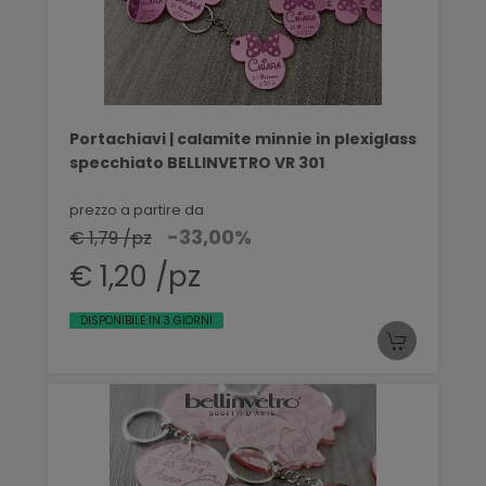
Portachiavi | calamite minnie in plexiglass
specchiato BELLINVETRO VR 301
prezzo a partire da
-33,00%
€ 1,79 /pz
€ 1,20 /pz
DISPONIBILE IN 3 GIORNI