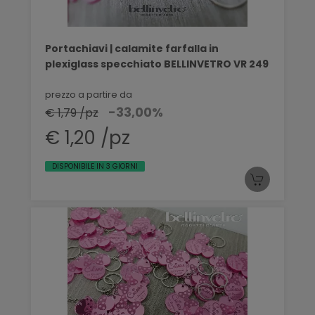
Portachiavi | calamite farfalla in
plexiglass specchiato BELLINVETRO VR 249
prezzo a partire da
-33,00%
€ 1,79 /pz
€ 1,20 /pz
DISPONIBILE IN 3 GIORNI