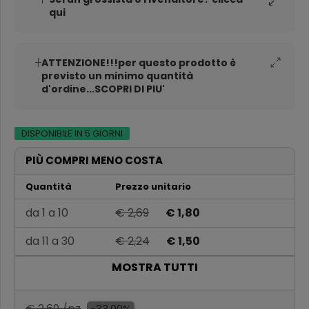
qui
ATTENZIONE!!!per questo prodotto è
previsto un minimo quantità
d'ordine...SCOPRI DI PIU'
DISPONIBILE IN 5 GIORNI
PIÙ COMPRI MENO COSTA
Quantità
Prezzo unitario
da 1 a 10
€ 2,69
€ 1,80
da 11 a 30
€ 2,24
€ 1,50
MOSTRA TUTTI
da 31 a 60
€ 1,94
€ 1,30
Oltre 60
€ 1,64
€ 1,10
€ 2,69 /pz
-33,00%