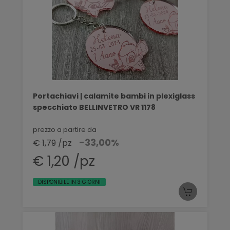
Portachiavi | calamite bambi in plexiglass
specchiato BELLINVETRO VR 1178
prezzo a partire da
-33,00%
€ 1,79 /pz
€ 1,20 /pz
DISPONIBILE IN 3 GIORNI