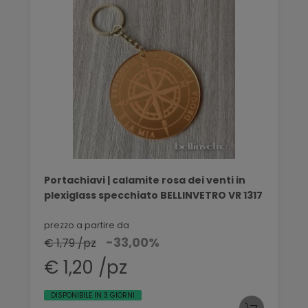
Portachiavi | calamite rosa dei venti in
plexiglass specchiato BELLINVETRO VR 1317
prezzo a partire da
-33,00%
€ 1,79 /pz
€ 1,20 /pz
DISPONIBILE IN 3 GIORNI