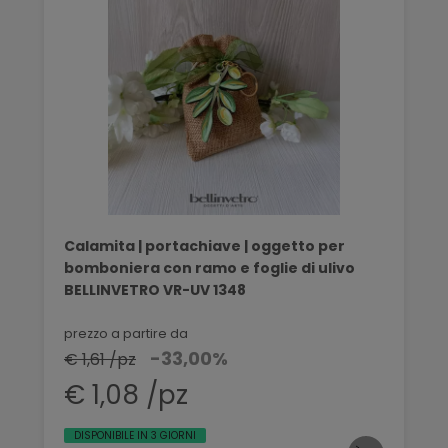
Calamita | portachiave | oggetto per
bomboniera con ramo e foglie di ulivo
BELLINVETRO VR-UV 1348
prezzo a partire da
-33,00%
€ 1,61 /pz
€ 1,08 /pz
DISPONIBILE IN 3 GIORNI