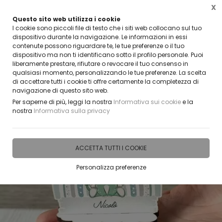
X
Questo sito web utilizza i cookie
CLICCA E SCOPRI I COUPON ATTIVI ADESSO
I cookie sono piccoli file di testo che i siti web collocano sul tuo
dispositivo durante la navigazione. Le informazioni in essi
contenute possono riguardare te, le tue preferenze o il tuo
0
dispositivo ma non ti identificano sotto il profilo personale. Puoi
liberamente prestare, rifiutare o revocare il tuo consenso in
qualsiasi momento, personalizzando le tue preferenze. La scelta
Home
IDEE E REGALI PERSONALIZZABILI
BOMBONIERE
di accettare tutti i cookie ti offre certamente la completezza di
navigazione di questo sito web.
Per saperne di più, leggi la nostra
Informativa sui cookie
e la
nostra
Informativa sulla privacy
ACCETTA TUTTI I COOKIE
Personalizza preferenze