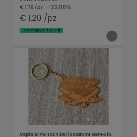
-33,00%
€ 1,79 /pz
€ 1,20 /pz
DISPONIBILE IN 3 GIORNI
Copia di Portachiavi | calamite aereo in