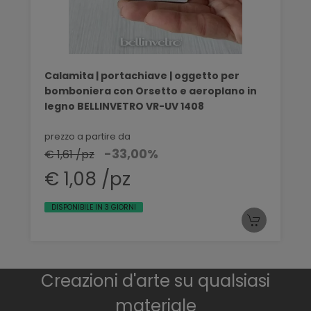
Calamita | portachiave | oggetto per
bomboniera con Orsetto e aeroplano in
legno BELLINVETRO VR-UV 1408
prezzo a partire da
-33,00%
€ 1,61 /pz
€ 1,08 /pz
DISPONIBILE IN 3 GIORNI
Creazioni d'arte su qualsiasi
materiale