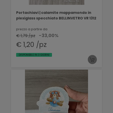
Portachiavi | calamite mappamondo in
plexiglass specchiato BELLINVETRO VR 1312
prezzo a partire da
-33,00%
€ 1,79 /pz
€ 1,20 /pz
DISPONIBILE IN 3 GIORNI