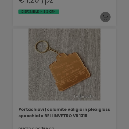
€ 1,20 /pz
DISPONIBILE IN 3 GIORNI
Portachiavi | calamite valigia in plexiglass
specchiato BELLINVETRO VR 1315
prezzo a partire da