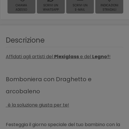
CHIAMA
SCRIVI UN
SCRIVI UN
INDICAZIONI
ADESSO
WHATSAPP
E-MAIL
STRADALI
Descrizione
Affidati agli artisti del
Plexiglass
e del
Legno!
!
Bomboniera con Draghetto e
arcobaleno
è la soluzione giusta per te!
Festeggia il giorno speciale del tuo bambino con la