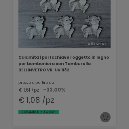
Calamita | portachiave | oggetto in legno
per bomboniera con Tamburella
BELLINVETRO VR-UV 1182
prezzo a partire da
-33,00%
€ 1,61 /pz
€ 1,08 /pz
DISPONIBILE IN 3 GIORNI