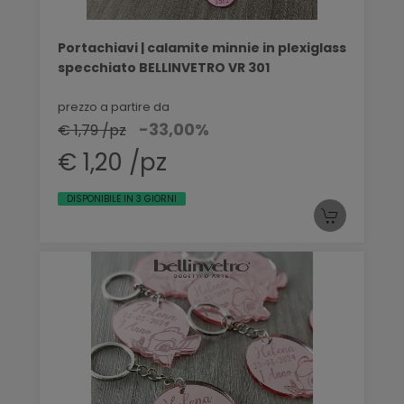
Portachiavi | calamite minnie in plexiglass
specchiato BELLINVETRO VR 301
prezzo a partire da
-33,00%
€ 1,79 /pz
€ 1,20 /pz
DISPONIBILE IN 3 GIORNI