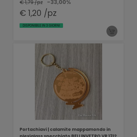
-33,00%
€ 1,79 /pz
€ 1,20 /pz
DISPONIBILE IN 3 GIORNI
Portachiavi | calamite mappamondo in
plexiglass specchiato BELLINVETRO VR 1312