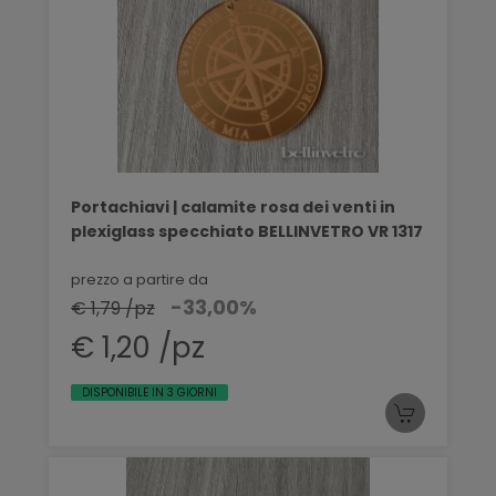
Portachiavi | calamite rosa dei venti in
plexiglass specchiato BELLINVETRO VR 1317
prezzo a partire da
-33,00%
€ 1,79 /pz
€ 1,20 /pz
DISPONIBILE IN 3 GIORNI