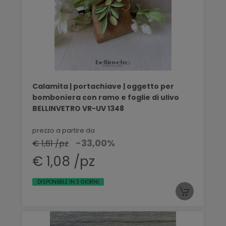
Calamita | portachiave | oggetto per
bomboniera con ramo e foglie di ulivo
BELLINVETRO VR-UV 1348
prezzo a partire da
-33,00%
€ 1,61 /pz
€ 1,08 /pz
DISPONIBILE IN 3 GIORNI