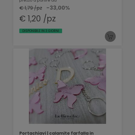
prezzo a partire da
-33,00%
€ 1,79 /pz
€ 1,20 /pz
DISPONIBILE IN 3 GIORNI
Portachiavi | calamite farfalla in