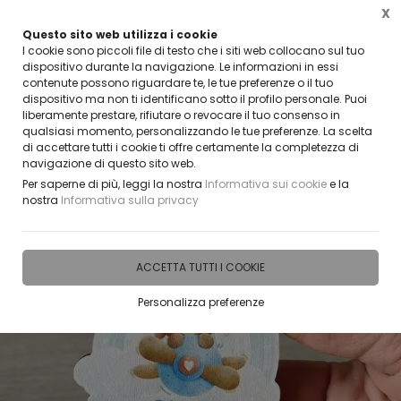
X
Questo sito web utilizza i cookie
CLICCA E SCOPRI I COUPON ATTIVI ADESSO
I cookie sono piccoli file di testo che i siti web collocano sul tuo
dispositivo durante la navigazione. Le informazioni in essi
contenute possono riguardare te, le tue preferenze o il tuo
0
dispositivo ma non ti identificano sotto il profilo personale. Puoi
liberamente prestare, rifiutare o revocare il tuo consenso in
qualsiasi momento, personalizzando le tue preferenze. La scelta
Home
IDEE E REGALI PERSONALIZZABILI
BOMBONIERE
di accettare tutti i cookie ti offre certamente la completezza di
navigazione di questo sito web.
Per saperne di più, leggi la nostra
Informativa sui cookie
e la
nostra
Informativa sulla privacy
ACCETTA TUTTI I COOKIE
Personalizza preferenze