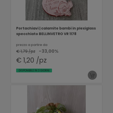
Portachiavi | calamite bambi in plexiglass
specchiato BELLINVETRO VR 1178
prezzo a partire da
-33,00%
€ 1,79 /pz
€ 1,20 /pz
DISPONIBILE IN 3 GIORNI