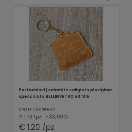
Portachiavi | calamite valigia in plexiglass
specchiato BELLINVETRO VR 1315
prezzo a partire da
-33,00%
€ 1,79 /pz
€ 1,20 /pz