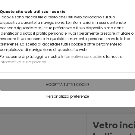
IVENDITORE?
Questo sito web utilizza i cookie
I cookie sono piccoli file di testo che i siti web collocano sul tuo
dispositivo durante la navigazione. Le informazioni in essi contenute
possono riguardare te, le tue preferenze o il tuo dispositivo ma non ti
identificano sotto il profilo personale. Puoi liberamente prestare, rifiutare o
revocare il tuo consenso in qualsiasi momento, personalizzando le tue
preferenze. La scelta di accettare tutti i cookie ti offre certamente la
completezza di navigazione di questo sito web.
Per saperne di più, leggi la nostra
Informativa sui cookie
e la nostra
Informativa sulla privacy
IDEE PERSONALIZZABILI
RECENSIONI
HORECA
PRO
ACCETTA TUTTI I COOKIE
Personalizza preferenze
Vetro inc