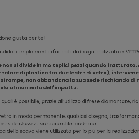
ione giusta per te!
ndido complemento d'arredo di design realizzato in VETR
 non si divide in molteplici pezzi quando fratturato. 
rcalare di plastica tra due lastre di vetro), intervien
 si rompe, non abbandona la sua sede rischiando di met
tela al momento dell'impatto.
quali è possibile, grazie all’utilizzo di frese diamantate, r
l vetro in modo permanente, qualsiasi disegno, trasformand
no stile classico sia a uno stile moderno.
ca dello scavo viene utilizzata per lo più per la realizzazio