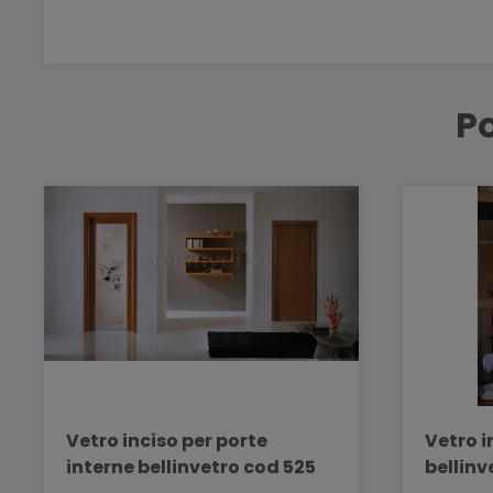
Po
Vetro inciso per porte
Vetro i
interne bellinvetro cod 525
bellinv