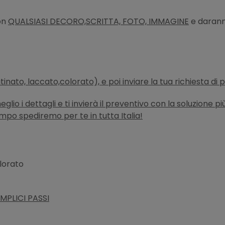
con
QUALSIASI DECORO,SCRITTA, FOTO, IMMAGINE
e daranno
atinato, laccato,colorato), e poi inviare la tua richiesta di
lio i dettagli e ti invierà il preventivo con la soluzione p
empo spediremo per te in tutta Italia!
olorato
MPLICI PASSI