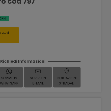
ro cod 797
ORNI
 attivi
Richiedi Informazioni
SCRIVI UN
SCRIVI UN
INDICAZIONI
WHATSAPP
E-MAIL
STRADALI