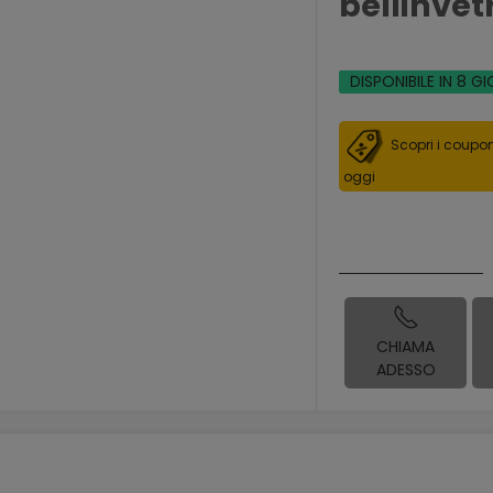
bellinvet
DISPONIBILE IN 8 GI
Scopri i coupon
oggi
CHIAMA
ADESSO