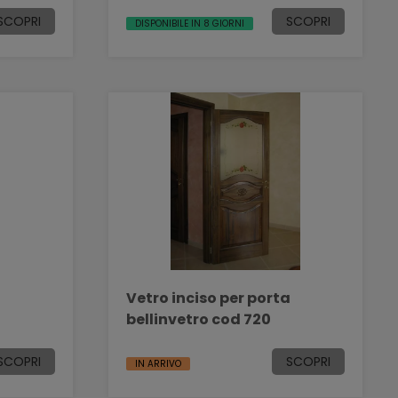
SCOPRI
SCOPRI
DISPONIBILE IN 8 GIORNI
a
Vetro inciso per porta
bellinvetro cod 720
SCOPRI
SCOPRI
IN ARRIVO