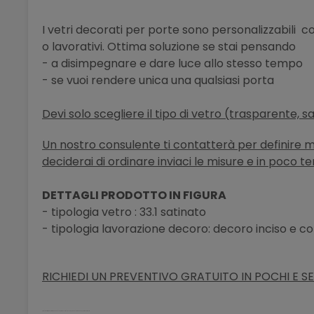
I vetri decorati per porte sono personalizzabili 
o lavorativi. Ottima soluzione se stai pensando
- a disimpegnare e dare luce allo stesso tempo
- se vuoi rendere unica una qualsiasi porta
Devi solo scegliere il tipo di vetro (trasparente, s
Un nostro consulente ti contatterà per definire meg
deciderai di ordinare inviaci le misure e in poco t
DETTAGLI PRODOTTO IN FIGURA
- tipologia vetro : 33.1 satinato
- tipologia lavorazione decoro: decoro inciso e c
RICHIEDI UN PREVENTIVO GRATUITO IN POCHI E SE
porta vetro stratificato antinfortunio sicurezza battente scorrevole scomparsa decorato moderno palermo bellinvetro