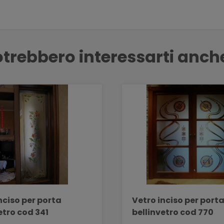
trebbero interessarti anch
nciso per porta
Vetro inciso per port
etro cod 341
bellinvetro cod 770