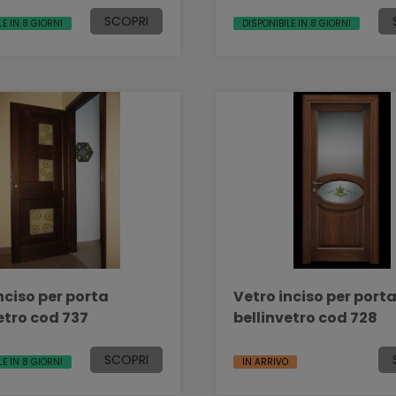
SCOPRI
LE IN 8 GIORNI
DISPONIBILE IN 8 GIORNI
nciso per porta
Vetro inciso per port
etro cod 737
bellinvetro cod 728
SCOPRI
LE IN 8 GIORNI
IN ARRIVO