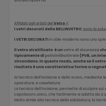
Affidati agli artisti del
Vetro
!!
I vetri decorati della BELLINVETRO
sono la soluz
I VETRI DECORATI
in stile moderno sono uno sple
Il vetro stratificato è un
vetro di sicurezza
che
tipicamente
di
polivinilbutirrale
(PVB, un inte
circondano. In questo modo, anche se il vetro
risultato è una caratteristica forma a ragna
la tecnica dell’incisione e dello scavo, mediante le 
opacature, e cesellature.
La tecnica dell’incisione, permette di scolpire su
capolavoro unico, che facilmente si adatta sia a u
Molto simile alla tecnica della sabbiatura, la tecni