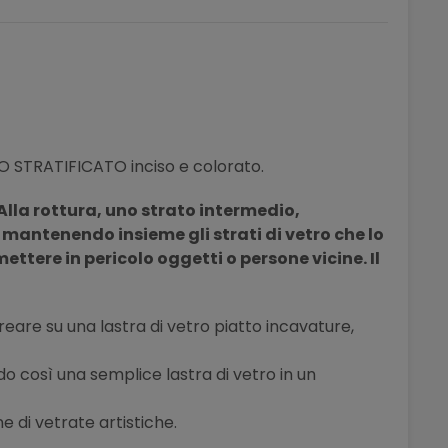
O STRATIFICATO inciso e colorato.
Alla rottura, uno strato intermedio,
e
mantenendo
insieme gli strati di vetro che lo
tere in pericolo oggetti o persone vicine. Il
icreare su una lastra di vetro piatto incavature,
o così una semplice lastra di vetro in un
ne di vetrate artistiche.