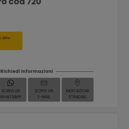
ro cod 720
 attivi
Richiedi Informazioni
SCRIVI UN
SCRIVI UN
INDICAZIONI
WHATSAPP
E-MAIL
STRADALI