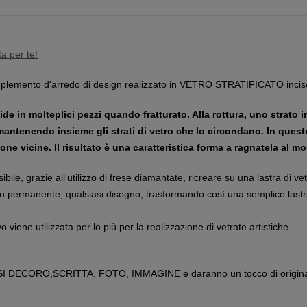
a per te!
plemento d'arredo di design realizzato in VETRO STRATIFICATO inciso
ide in molteplici pezzi quando fratturato. Alla rottura, uno strato 
mantenendo
insieme gli strati di vetro che lo circondano. In que
ne vicine. Il risultato è una caratteristica forma a ragnatela al 
ibile, grazie all’utilizzo di frese diamantate, ricreare su una lastra di v
odo permanente, qualsiasi disegno, trasformando così una semplice lastra
o viene utilizzata per lo più per la realizzazione di vetrate artistiche.
SI DECORO,SCRITTA, FOTO, IMMAGINE
e daranno un tocco di original