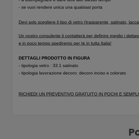
- se vuoi rendere unica una qualsiasi porta
Devi solo scegliere il tipo di vetro (trasparente, satinato, lacc
Un nostro consulente ti contatterà per definire meglio i dettagl
e in poco tempo spediremo per te in tutta Italia!
DETTAGLI PRODOTTO IN FIGURA
- tipologia vetro : 33.1 satinato
- tipologia lavorazione decoro: decoro inciso e colorato
RICHIEDI UN PREVENTIVO GRATUITO IN POCHI E SEMPLI
Po