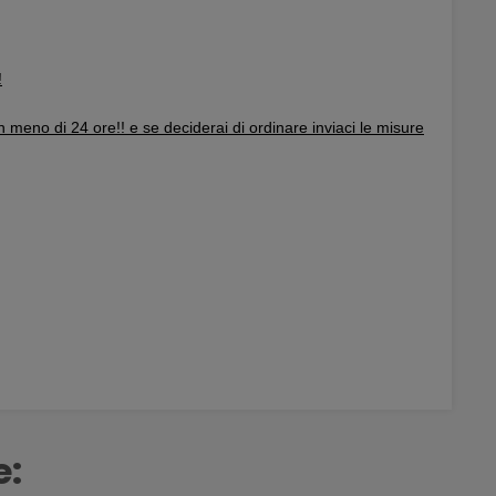
!
in meno di 24 ore!! e se deciderai di ordinare inviaci le misure
e: