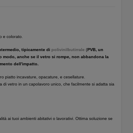
 e colorato.
intermedio, tipicamente
di
polivinilbutirrale
(
PVB, un
sto modo, anche se il vetro si rompe, non abbandona la
momento dell'impatto.
etro piatto incavature, opacature, e cesellature.
 di vetro in un capolavoro unico, che facilmente si adatta sia
ità ai tuoi ambienti abitativi o lavorativi. Ottima soluzione se