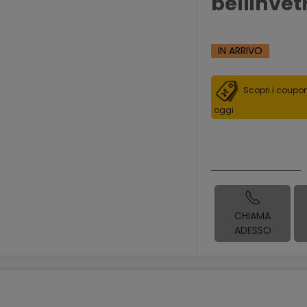
bellinvet
IN ARRIVO
Scopri i coupon
oggi
CHIAMA
ADESSO