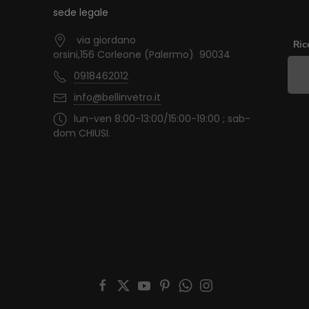
sede legale
via giordano
Ric
orsini,156 Corleone (Palermo) 90034
0918462012
info@bellinvetro.it
lun-ven 8:00-13:00/15:00-19:00 ; sab-
dom CHIUSI.