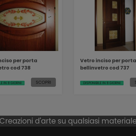
nciso per porta
Vetro inciso per port
etro cod 738
bellinvetro cod 737
SCOPRI
LE IN 8 GIORNI
DISPONIBILE IN 8 GIORNI
Creazioni d'arte su qualsiasi material