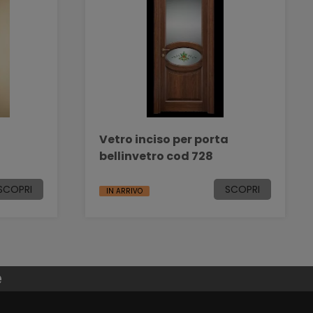
a
Vetro inciso per porta
bellinvetro cod 728
SCOPRI
SCOPRI
IN ARRIVO
e