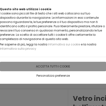
VUOI DIVENTARE UN NOSTRO RIVENDITORE?
Questo sito web utilizza i cookie
I cookie sono piccoli file di testo che i siti web collocano sul tuo
CONTATTACI
dispositivo durante la navigazione. Le informazioni in essi contenute
possono riguardare te, le tue preferenze o il tuo dispositivo ma non ti
identificano sotto il profilo personale. Puoi liberamente prestare, rifiutare o
revocare il tuo consenso in qualsiasi momento, personalizzando le tue
preferenze. La scelta di accettare tutti i cookie ti offre certamente la
completezza di navigazione di questo sito web.
Per saperne di più, leggi la nostra
Informativa sui cookie
e la nostra
Informativa sulla privacy
IDEE PERSONALIZZABILI
RECENSIONI
HORECA
PRO
ACCETTA TUTTI I COOKIE
Personalizza preferenze
Vetro inc