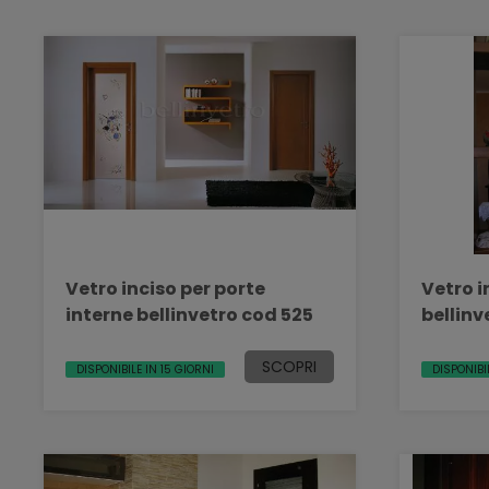
Vetro inciso per porte
Vetro i
interne bellinvetro cod 525
bellinv
SCOPRI
DISPONIBILE IN 15 GIORNI
DISPONIBI