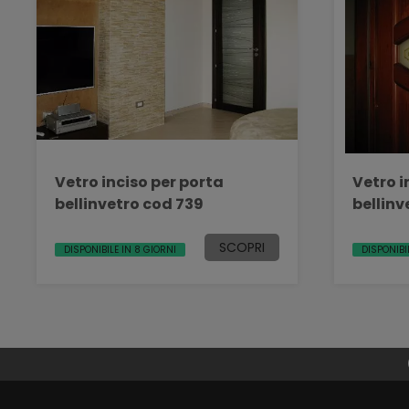
Vetro inciso per porta
Vetro i
bellinvetro cod 739
bellinv
SCOPRI
DISPONIBILE IN 8 GIORNI
DISPONIBI