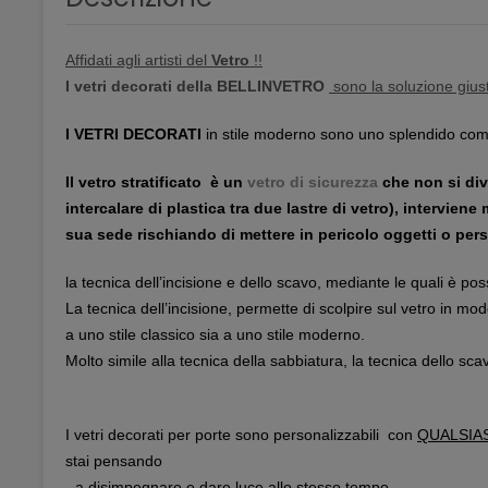
Affidati agli artisti del
Vetro
!!
I vetri decorati della BELLINVETRO
sono la soluzione giust
I VETRI DECORATI
in stile moderno sono uno splendido com
Il vetro stratificato è un
vetro di sicurezza
che non si div
intercalare di plastica tra due lastre di vetro), interviene
sua sede rischiando di mettere in pericolo oggetti o perso
la tecnica dell’incisione e dello scavo, mediante le quali è poss
La tecnica dell’incisione, permette di scolpire sul vetro in m
a uno stile classico sia a uno stile moderno.
Molto simile alla tecnica della sabbiatura, la tecnica dello scav
I vetri decorati per porte sono personalizzabili con
QUALSIA
stai pensando
- a disimpegnare e dare luce allo stesso tempo