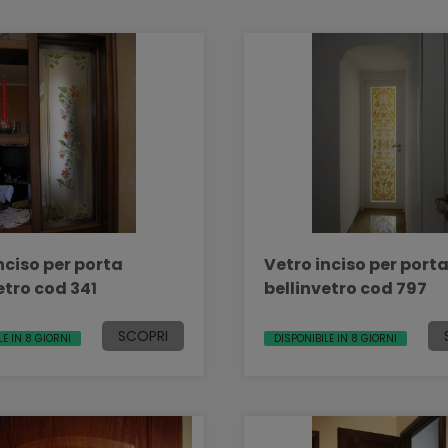
nciso per porta
Vetro inciso per port
etro cod 341
bellinvetro cod 797
SCOPRI
LE IN 8 GIORNI
DISPONIBILE IN 8 GIORNI