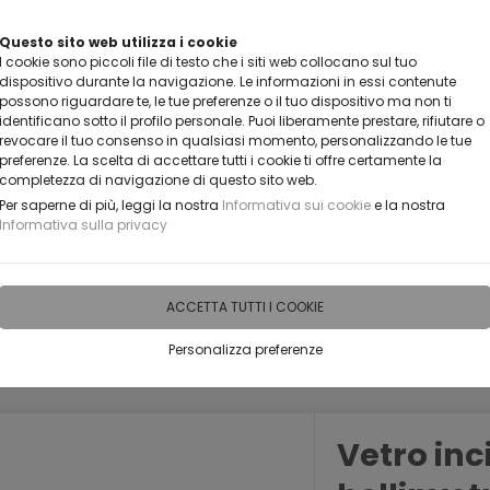
VUOI DIVENTARE UN NOSTRO RIVENDITORE?
Questo sito web utilizza i cookie
I cookie sono piccoli file di testo che i siti web collocano sul tuo
CONTATTACI
dispositivo durante la navigazione. Le informazioni in essi contenute
possono riguardare te, le tue preferenze o il tuo dispositivo ma non ti
identificano sotto il profilo personale. Puoi liberamente prestare, rifiutare o
revocare il tuo consenso in qualsiasi momento, personalizzando le tue
preferenze. La scelta di accettare tutti i cookie ti offre certamente la
completezza di navigazione di questo sito web.
Per saperne di più, leggi la nostra
Informativa sui cookie
e la nostra
Informativa sulla privacy
IDEE PERSONALIZZABILI
RECENSIONI
HORECA
PRO
ACCETTA TUTTI I COOKIE
Personalizza preferenze
Vetro inc