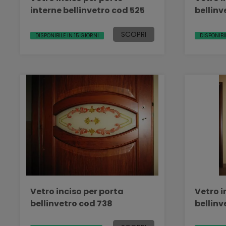
interne bellinvetro cod 525
bellinv
SCOPRI
DISPONIBILE IN 15 GIORNI
DISPONIBI
Vetro inciso per porta
Vetro i
bellinvetro cod 738
bellinv