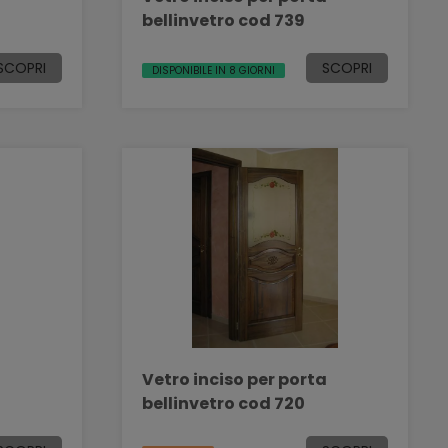
bellinvetro cod 739
SCOPRI
SCOPRI
DISPONIBILE IN 8 GIORNI
a
Vetro inciso per porta
bellinvetro cod 720