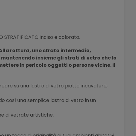
O STRATIFICATO inciso e colorato.
Alla rottura, uno strato intermedio,
e
mantenendo
insieme gli strati di vetro che lo
tere in pericolo oggetti o persone vicine. Il
icreare su una lastra di vetro piatto incavature,
o così una semplice lastra di vetro in un
ne di vetrate artistiche.
 un tocco di originalità ai tuoi ambienti abitativi