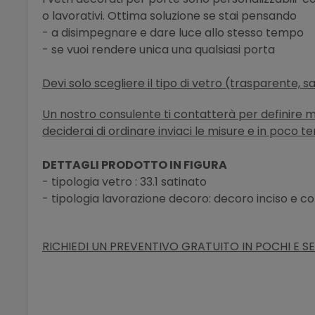
o lavorativi. Ottima soluzione se stai pensando
- a disimpegnare e dare luce allo stesso tempo
- se vuoi rendere unica una qualsiasi porta
Devi solo scegliere il tipo di vetro (trasparente, s
Un nostro consulente ti contatterà per definire meg
deciderai di ordinare inviaci le misure e in poco t
DETTAGLI PRODOTTO IN FIGURA
- tipologia vetro : 33.1 satinato
- tipologia lavorazione decoro: decoro inciso e c
RICHIEDI UN PREVENTIVO GRATUITO IN POCHI E SE