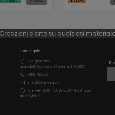
SCOPRI
LE IN 8 GIORNI
IN ARRIVO
Creazioni d'arte su qualsiasi material
sede legale
via giordano
Ric
orsini,156 Corleone (Palermo) 90034
0918462012
info@bellinvetro.it
lun-ven 8:00-13:00/15:00-19:00 ; sab-
dom CHIUSI.