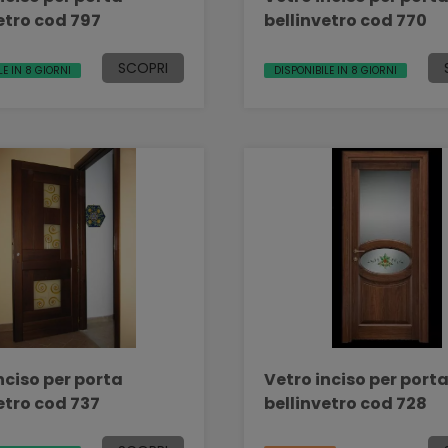
etro cod 797
bellinvetro cod 770
SCOPRI
LE IN 8 GIORNI
DISPONIBILE IN 8 GIORNI
nciso per porta
Vetro inciso per port
etro cod 737
bellinvetro cod 728