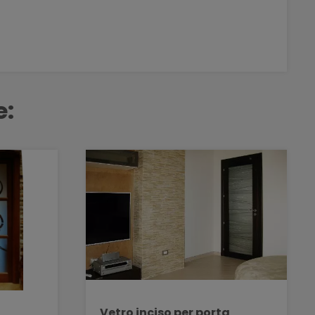
e:
a
Vetro inciso per porta