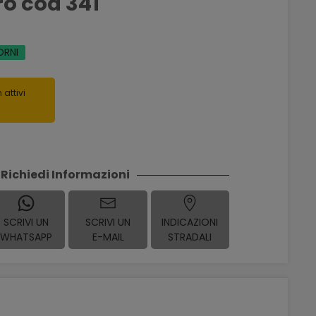
ro cod 341
ORNI
 attivi
Richiedi Informazioni
SCRIVI UN
SCRIVI UN
INDICAZIONI
WHATSAPP
E-MAIL
STRADALI