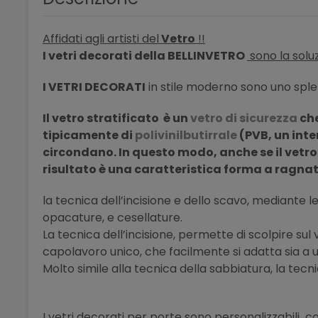
Affidati agli artisti del
Vetro
!!
I vetri decorati della BELLINVETRO
sono la soluz
I VETRI DECORATI
in stile moderno sono uno sple
Il vetro stratificato è un
vetro di sicurezza
che
tipicamente
di
polivinilbutirrale
(PVB, un inte
circondano. In questo modo, anche se il vetro
risultato è una caratteristica forma a ragna
la tecnica dell’incisione e dello scavo, mediante le 
opacature, e cesellature.
La tecnica dell’incisione, permette di scolpire su
capolavoro unico, che facilmente si adatta sia a u
Molto simile alla tecnica della sabbiatura, la tecni
I vetri decorati per porte sono personalizzabili 