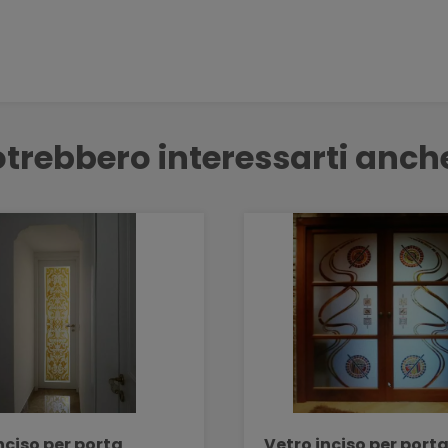
trebbero interessarti anch
nciso per porta
Vetro inciso per port