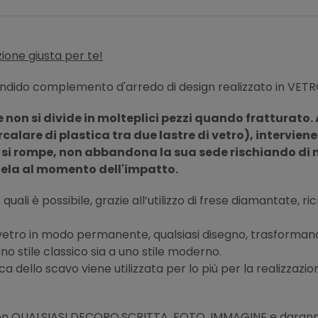
ione giusta per te!
ndido complemento d'arredo di design realizzato in VETR
 non si divide in molteplici pezzi quando fratturato. 
rcalare di plastica tra due lastre di vetro), intervien
 si rompe, non abbandona la sua sede rischiando di met
tela al momento dell'impatto.
quali è possibile, grazie all’utilizzo di frese diamantate, r
l vetro in modo permanente, qualsiasi disegno, trasformand
no stile classico sia a uno stile moderno.
ca dello scavo viene utilizzata per lo più per la realizzazio
con
QUALSIASI DECORO,SCRITTA, FOTO, IMMAGINE
e daranno