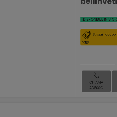
bellinvet
DISPONIBILE IN 8 GI
Scopri i coupon
oggi
CHIAMA
ADESSO