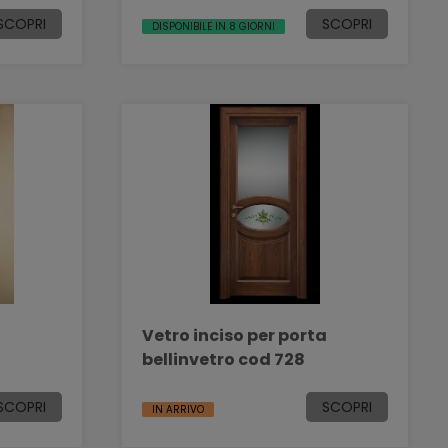
SCOPRI
SCOPRI
DISPONIBILE IN 8 GIORNI
a
Vetro inciso per porta
bellinvetro cod 728
SCOPRI
SCOPRI
IN ARRIVO