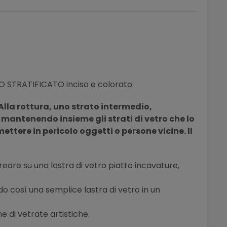
O STRATIFICATO inciso e colorato.
Alla rottura, uno strato intermedio,
e
mantenendo
insieme gli strati di vetro che lo
tere in pericolo oggetti o persone vicine. Il
icreare su una lastra di vetro piatto incavature,
o così una semplice lastra di vetro in un
ne di vetrate artistiche.