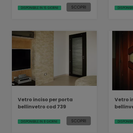
SCOPRI
DISPONIBILE IN 15 GIORNI
DISPONIBI
Vetro inciso per porta
Vetro i
bellinvetro cod 739
bellinv
SCOPRI
DISPONIBILE IN 8 GIORNI
DISPONIBI