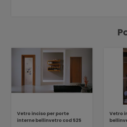
Po
Vetro inciso per porte
Vetro i
interne bellinvetro cod 525
bellinv