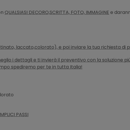
con
QUALSIASI DECORO,SCRITTA, FOTO, IMMAGINE
e daranno
atinato, laccato,colorato), e poi inviare la tua richiesta di
lio i dettagli e ti invierà il preventivo con la soluzione p
empo spediremo per te in tutta Italia!
olorato
MPLICI PASSI