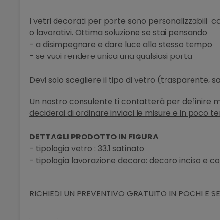
I vetri decorati per porte sono personalizzabili 
o lavorativi. Ottima soluzione se stai pensando
- a disimpegnare e dare luce allo stesso tempo
- se vuoi rendere unica una qualsiasi porta
Devi solo scegliere il tipo di vetro (trasparente, s
Un nostro consulente ti contatterà per definire meg
deciderai di ordinare inviaci le misure e in poco t
DETTAGLI PRODOTTO IN FIGURA
- tipologia vetro : 33.1 satinato
- tipologia lavorazione decoro: decoro inciso e c
RICHIEDI UN PREVENTIVO GRATUITO IN POCHI E SE
porta vetro stratificato antinfortunio sicurezza battente scorrevole scomparsa decorato moderno palermo bellinvetro