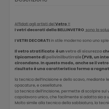
Affidati agli artisti del
Vetro
!!
I vetri decorati della BELLINVETRO
sono la soluz
I VETRI DECORATI
in stile moderno sono uno sple
Il vetro stratificato è un
vetro di sicurezza
che
tipicamente
di
polivinilbutirrale
(PVB, un inte
circondano. In questo modo, anche se il vetro
risultato è una caratteristica forma a ragna
la tecnica dell’incisione e dello scavo, mediante le 
opacature, e cesellature.
La tecnica dell’incisione, permette di scolpire su
capolavoro unico, che facilmente si adatta sia a u
Molto simile alla tecnica della sabbiatura, la tecni