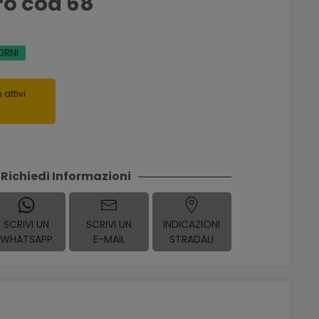
ro cod 68
ORNI
 attivi
Richiedi Informazioni
SCRIVI UN
SCRIVI UN
INDICAZIONI
WHATSAPP
E-MAIL
STRADALI