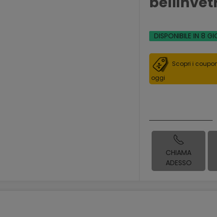
bellinvet
DISPONIBILE IN 8 GI
Scopri i coupon
oggi
CHIAMA
ADESSO