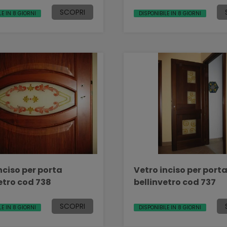
SCOPRI
LE IN 8 GIORNI
DISPONIBILE IN 8 GIORNI
nciso per porta
Vetro inciso per port
etro cod 738
bellinvetro cod 737
SCOPRI
LE IN 8 GIORNI
DISPONIBILE IN 8 GIORNI