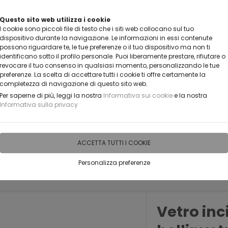
VUOI DIVENTARE UN NOSTRO RIVENDITORE?
Questo sito web utilizza i cookie
I cookie sono piccoli file di testo che i siti web collocano sul tuo
CONTATTACI
dispositivo durante la navigazione. Le informazioni in essi contenute
possono riguardare te, le tue preferenze o il tuo dispositivo ma non ti
identificano sotto il profilo personale. Puoi liberamente prestare, rifiutare o
revocare il tuo consenso in qualsiasi momento, personalizzando le tue
preferenze. La scelta di accettare tutti i cookie ti offre certamente la
completezza di navigazione di questo sito web.
Per saperne di più, leggi la nostra
Informativa sui cookie
e la nostra
Informativa sulla privacy
IDEE PERSONALIZZABILI
RECENSIONI
HORECA
PRO
ACCETTA TUTTI I COOKIE
Personalizza preferenze
Vetro inc