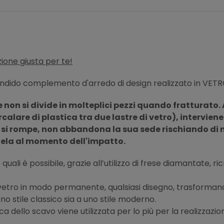
ione giusta per te!
ndido complemento d'arredo di design realizzato in VETR
 non si divide in molteplici pezzi quando fratturato. 
rcalare di plastica tra due lastre di vetro), intervien
 si rompe, non abbandona la sua sede rischiando di met
tela al momento dell'impatto.
quali è possibile, grazie all’utilizzo di frese diamantate, r
l vetro in modo permanente, qualsiasi disegno, trasformand
no stile classico sia a uno stile moderno.
ca dello scavo viene utilizzata per lo più per la realizzazio