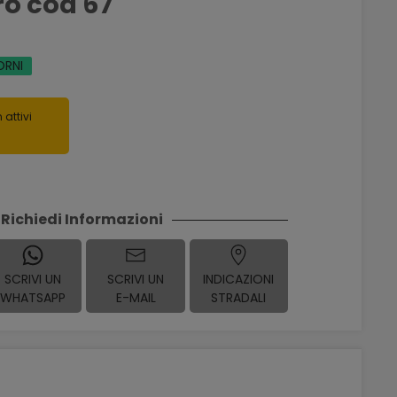
ro cod 67
ORNI
 attivi
Richiedi Informazioni
SCRIVI UN
SCRIVI UN
INDICAZIONI
WHATSAPP
E-MAIL
STRADALI