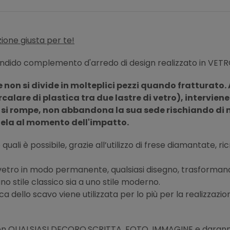
ione giusta per te!
ndido complemento d'arredo di design realizzato in VETR
 non si divide in molteplici pezzi quando fratturato. 
rcalare di plastica tra due lastre di vetro), intervien
 si rompe, non abbandona la sua sede rischiando di met
tela al momento dell'impatto.
quali è possibile, grazie all’utilizzo di frese diamantate, r
l vetro in modo permanente, qualsiasi disegno, trasformand
no stile classico sia a uno stile moderno.
ca dello scavo viene utilizzata per lo più per la realizzazio
con
QUALSIASI DECORO,SCRITTA, FOTO, IMMAGINE
e daranno