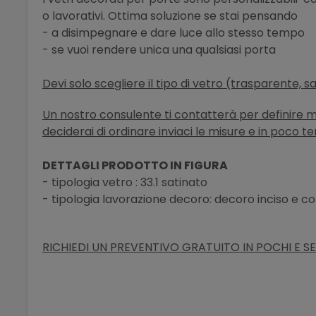
o lavorativi. Ottima soluzione se stai pensando
- a disimpegnare e dare luce allo stesso tempo
- se vuoi rendere unica una qualsiasi porta
Devi solo scegliere il tipo di vetro (trasparente, s
Un nostro consulente ti contatterà per definire meg
deciderai di ordinare inviaci le misure e in poco t
DETTAGLI PRODOTTO IN FIGURA
- tipologia vetro : 33.1 satinato
- tipologia lavorazione decoro: decoro inciso e c
RICHIEDI UN PREVENTIVO GRATUITO IN POCHI E SE