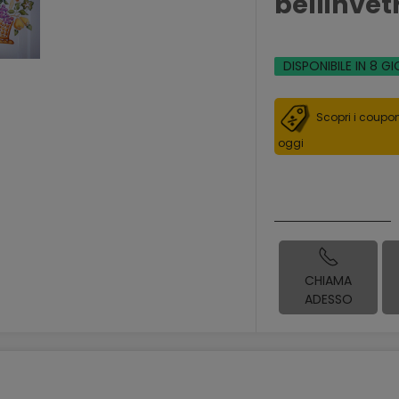
bellinvet
DISPONIBILE IN 8 GI
Scopri i coupon
oggi
CHIAMA
ADESSO