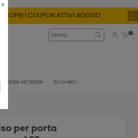
X
O
0
DUZIONI VETRERIA
SU DI NOI
iso per porta