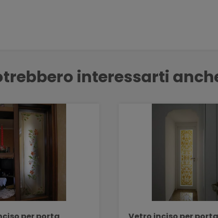
trebbero interessarti anch
nciso per porta
Vetro inciso per port