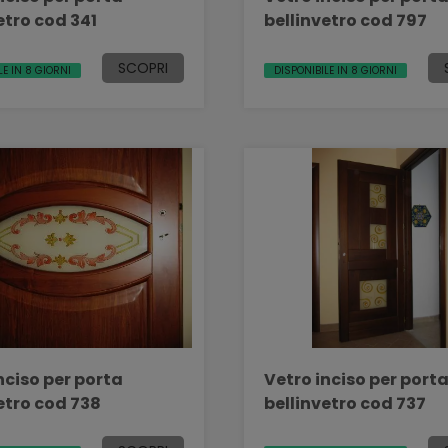
etro cod 341
bellinvetro cod 797
SCOPRI
LE IN 8 GIORNI
DISPONIBILE IN 8 GIORNI
nciso per porta
Vetro inciso per port
etro cod 738
bellinvetro cod 737