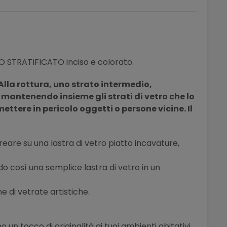
O STRATIFICATO inciso e colorato.
Alla rottura, uno strato intermedio,
e
mantenendo
insieme gli strati di vetro che lo
tere in pericolo oggetti o persone vicine. Il
icreare su una lastra di vetro piatto incavature,
o così una semplice lastra di vetro in un
ne di vetrate artistiche.
 un tocco di originalità ai tuoi ambienti abitativi