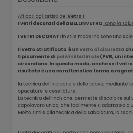
Affidati agli artisti del
Vetro
!!
I vetri decorati della BELLINVETRO
sono la soluz
I VETRI DECORATI
in stile moderno sono uno sple
Il vetro stratificato è un
vetro di sicurezza
che
tipicamente
di
polivinilbutirrale
(PVB, un inte
circondano. In questo modo, anche se il vetro
risultato è una caratteristica forma a ragna
la tecnica dell’incisione e dello scavo, mediante le 
opacature, e cesellature.
La tecnica dell’incisione, permette di scolpire su
capolavoro unico, che facilmente si adatta sia a u
Molto simile alla tecnica della sabbiatura, la tecni
I vetri decorati per porte sono personalizzabili 