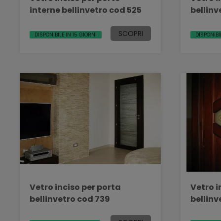
interne bellinvetro cod 525
bellinv
SCOPRI
DISPONIBILE IN 15 GIORNI
DISPONIBI
Vetro inciso per porta
Vetro i
bellinvetro cod 739
bellinv