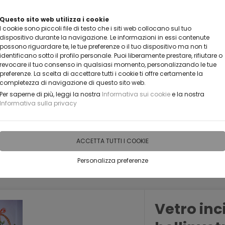
Questo sito web utilizza i cookie
CLICCA E SCOPRI I COUPON ATTIVI ADESS
I cookie sono piccoli file di testo che i siti web collocano sul tuo
dispositivo durante la navigazione. Le informazioni in essi contenute
possono riguardare te, le tue preferenze o il tuo dispositivo ma non ti
identificano sotto il profilo personale. Puoi liberamente prestare, rifiutare o
revocare il tuo consenso in qualsiasi momento, personalizzando le tue
preferenze. La scelta di accettare tutti i cookie ti offre certamente la
completezza di navigazione di questo sito web.
Per saperne di più, leggi la nostra
Informativa sui cookie
e la nostra
Informativa sulla privacy
IDEE PERSONALIZZABILI
RECENSIONI
HORECA
PRO
ACCETTA TUTTI I COOKIE
Personalizza preferenze
Vetro inc