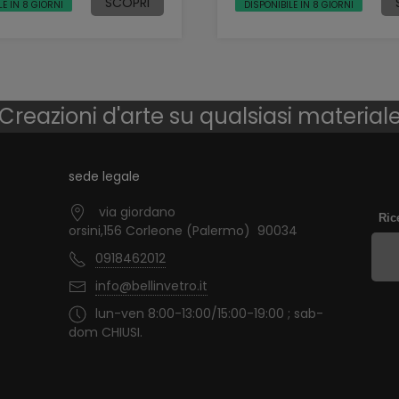
SCOPRI
LE IN 8 GIORNI
DISPONIBILE IN 8 GIORNI
Creazioni d'arte su qualsiasi material
sede legale
via giordano
Ric
orsini,156 Corleone (Palermo) 90034
0918462012
info@bellinvetro.it
lun-ven 8:00-13:00/15:00-19:00 ; sab-
dom CHIUSI.