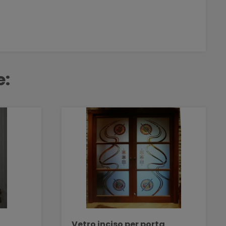
e:
a
Vetro inciso per porta