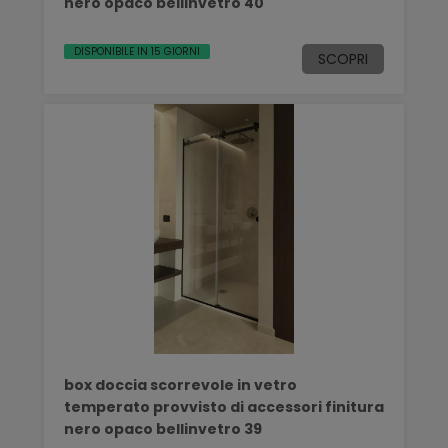
nero opaco bellinvetro 40
DISPONIBILE IN 15 GIORNI
SCOPRI
box doccia scorrevole in vetro
temperato provvisto di accessori finitura
nero opaco bellinvetro 39