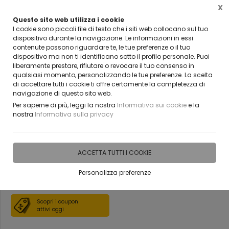
X
Questo sito web utilizza i cookie
CLICCA E SCOPRI I COUPON ATTIVI ADESSO
I cookie sono piccoli file di testo che i siti web collocano sul tuo
dispositivo durante la navigazione. Le informazioni in essi
contenute possono riguardare te, le tue preferenze o il tuo
0
dispositivo ma non ti identificano sotto il profilo personale. Puoi
liberamente prestare, rifiutare o revocare il tuo consenso in
qualsiasi momento, personalizzando le tue preferenze. La scelta
Home
Vetreria
Box doccia
di accettare tutti i cookie ti offre certamente la completezza di
navigazione di questo sito web.
box doccia in vetro temperato
Per saperne di più, leggi la nostra
Informativa sui cookie
e la
nostra
Informativa sulla privacy
provvisto di accessori
BELLINVETRO 03
ACCETTA TUTTI I COOKIE
Personalizza preferenze
DISPONIBILE IN 15 GIORNI
Scopri i coupon
attivi oggi