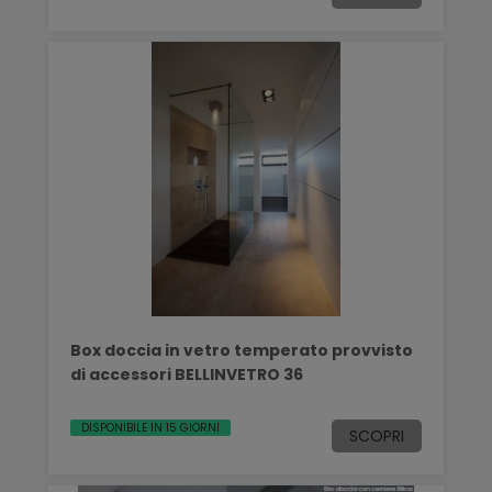
Box doccia in vetro temperato provvisto
di accessori BELLINVETRO 36
DISPONIBILE IN 15 GIORNI
SCOPRI