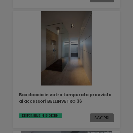
Box doccia in vetro temperato provvisto
di accessori BELLINVETRO 36
DISPONIBILE IN 15 GIORNI
SCOPRI