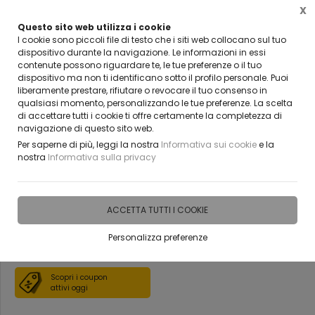
X
Questo sito web utilizza i cookie
ENTARE UN NOSTRO RIVENDITORE?
CLICC
I cookie sono piccoli file di testo che i siti web collocano sul tuo
CONTATTACI
dispositivo durante la navigazione. Le informazioni in essi
contenute possono riguardare te, le tue preferenze o il tuo
0
dispositivo ma non ti identificano sotto il profilo personale. Puoi
liberamente prestare, rifiutare o revocare il tuo consenso in
qualsiasi momento, personalizzando le tue preferenze. La scelta
Home
Vetreria
Box doccia
di accettare tutti i cookie ti offre certamente la completezza di
navigazione di questo sito web.
box doccia in vetro temperato
Per saperne di più, leggi la nostra
Informativa sui cookie
e la
nostra
Informativa sulla privacy
provvisto di accessori
BELLINVETRO 33
ACCETTA TUTTI I COOKIE
Personalizza preferenze
DISPONIBILE IN 15 GIORNI
Scopri i coupon
attivi oggi