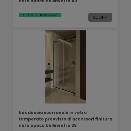
nero opaco bellinvetro 40
DISPONIBILE IN 15 GIORNI
SCOPRI
box doccia scorrevole in vetro
temperato provvisto di accessori finitura
nero opaco bellinvetro 39