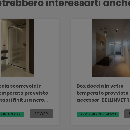
trebbero interessarti anch
cia scorrevole in
Box doccia in vetro
temperato provvisto
temperato provvisto 
ssori finitura nero
accessori BELLINV
ellinvetro 39
SCOPRI
LE IN 15 GIORNI
DISPONIBILE IN 15 GIORNI