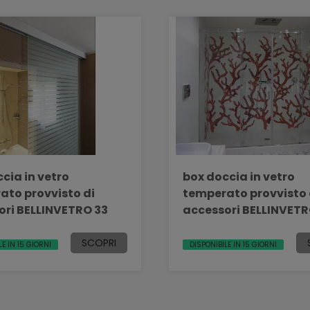
cia in vetro
box doccia in vetro
ato provvisto di
temperato provvisto 
accessori BELLINVETRO 33
accessori BELLINV
SCOPRI
LE IN 15 GIORNI
DISPONIBILE IN 15 GIORNI