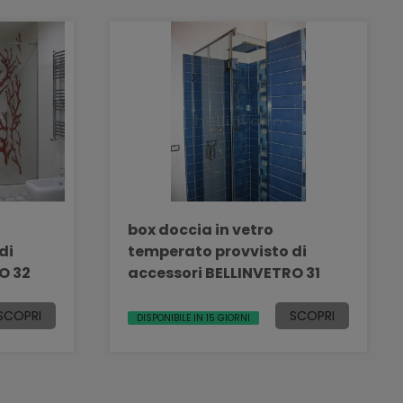
box doccia in vetro
di
temperato provvisto di
ETRO 32
accessori BELLINVETRO 31
SCOPRI
SCOPRI
DISPONIBILE IN 15 GIORNI