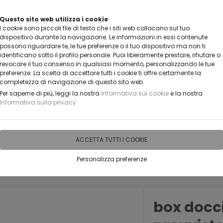
TARE UN NOSTRO RIVENDITORE?
Questo sito web utilizza i cookie
I cookie sono piccoli file di testo che i siti web collocano sul tuo
CONTATTACI
dispositivo durante la navigazione. Le informazioni in essi contenute
possono riguardare te, le tue preferenze o il tuo dispositivo ma non ti
identificano sotto il profilo personale. Puoi liberamente prestare, rifiutare o
revocare il tuo consenso in qualsiasi momento, personalizzando le tue
preferenze. La scelta di accettare tutti i cookie ti offre certamente la
completezza di navigazione di questo sito web.
Per saperne di più, leggi la nostra
Informativa sui cookie
e la nostra
Informativa sulla privacy
IDEE PERSONALIZZABILI
RECENSIONI
HORECA
PRO
ACCETTA TUTTI I COOKIE
Personalizza preferenze
box docc