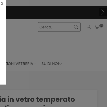
X
0
DUZIONI VETRERIA
SU DI NOI
ia in vetro temperato