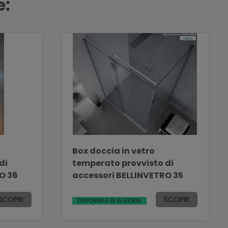
e:
Box doccia in vetro
di
temperato provvisto di
ETRO 36
accessori BELLINVETRO 35
SCOPRI
SCOPRI
DISPONIBILE IN 15 GIORNI