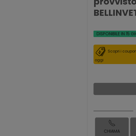
provvisto
BELLINVE
DISPONIBILE IN 15 G
Scopri i coupon
oggi
CHIAMA