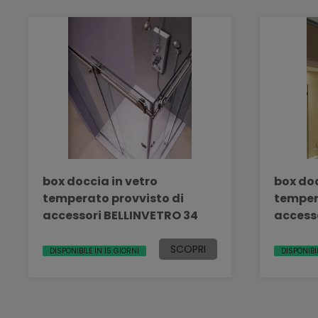
box doccia in vetro
box doc
temperato provvisto di
temper
accessori BELLINVETRO 34
SCOPRI
DISPONIBILE IN 15 GIORNI
DISPONIBI