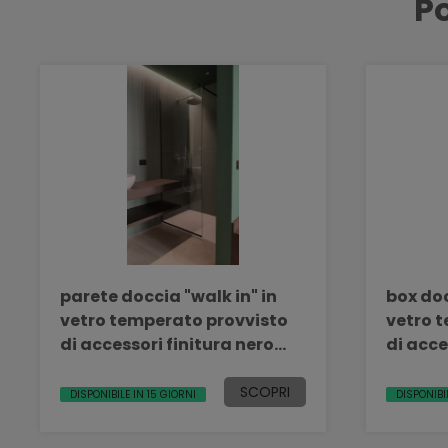
Po
parete doccia "walk in" in
box doc
vetro temperato provvisto
vetro 
di accessori finitura nero
di acce
opaco bellinvetro 40
opaco b
SCOPRI
DISPONIBILE IN 15 GIORNI
DISPONIBI