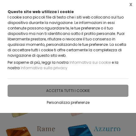
X
Questo sito web utilizza i cookie
CLICCA E SCOPRI I COUPON ATTIVI ADESSO
I cookie sono piccoli file di testo che i siti web collocano sul tuo
dispositivo durante la navigazione. Le informazioni in essi
contenute possono riguardare te, le tue preferenze o il tuo
0
dispositivo ma non ti identificano sotto il profilo personale. Puoi
liberamente prestare, rifiutare o revocare il tuo consenso in
qualsiasi momento, personalizzando le tue preferenze. La scelta
Home
IDEE E REGALI PERSONALIZZABILI
TECHE, ALZATINE E CUBI IN PLEXIGLASS
di accettare tutti i cookie ti offre certamente la completezza di
navigazione di questo sito web.
Per saperne di più, leggi la nostra
Informativa sui cookie
e la
nostra
Informativa sulla privacy
ACCETTA TUTTI I COOKIE
Personalizza preferenze