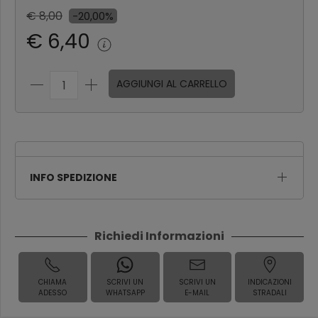
€ 8,00
-20,00%
€ 6,40
AGGIUNGI AL CARRELLO
INFO SPEDIZIONE
Richiedi Informazioni
CHIAMA
SCRIVI UN
SCRIVI UN
INDICAZIONI
ADESSO
WHATSAPP
E-MAIL
STRADALI