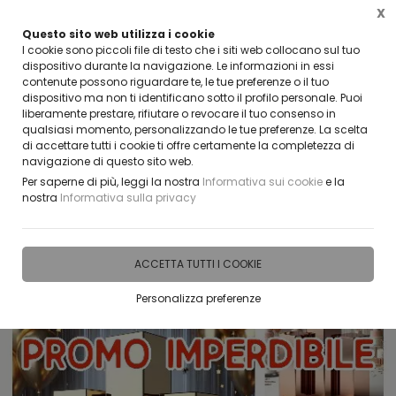
X
Questo sito web utilizza i cookie
CLICCA E SCOPRI I COUPON ATTIVI ADESSO
I cookie sono piccoli file di testo che i siti web collocano sul tuo
dispositivo durante la navigazione. Le informazioni in essi
contenute possono riguardare te, le tue preferenze o il tuo
0
dispositivo ma non ti identificano sotto il profilo personale. Puoi
liberamente prestare, rifiutare o revocare il tuo consenso in
qualsiasi momento, personalizzando le tue preferenze. La scelta
Home
IDEE E REGALI PERSONALIZZABILI
TECHE, ALZATINE E CUBI IN PLEXIGLASS
di accettare tutti i cookie ti offre certamente la completezza di
navigazione di questo sito web.
Per saperne di più, leggi la nostra
Informativa sui cookie
e la
nostra
Informativa sulla privacy
ACCETTA TUTTI I COOKIE
Personalizza preferenze