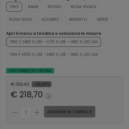
ORO
RAME
ROSSO
ROSA VIVACE
ROSA GOLD
AZZURRO
ARGENTO
VERDE
Apri il menu a tendina e seleziona le misure
TRIS C H80 X L30 - H70 X L25 - H60 X L20 CM
TRIS P H100 X L30 - H80 X L25 - H60 X L20 CM
DISPONIBILE IN 3 GIORNI
€ 312,43
-30,00%
€ 218,70
AGGIUNGI AL CARRELLO