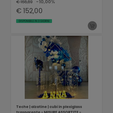
-10,00%
€ 168,89
€ 152,00
DISPONIBILE IN 3 GIORNI
Teche | alzatine | cubi in plexiglass
trasparente - MISURE ASSORTITE -