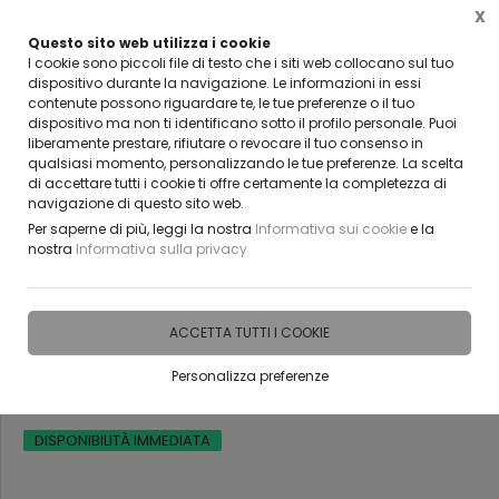
X
Questo sito web utilizza i cookie
CLICCA E SCOPRI I COUPON ATTIVI ADESSO
I cookie sono piccoli file di testo che i siti web collocano sul tuo
dispositivo durante la navigazione. Le informazioni in essi
contenute possono riguardare te, le tue preferenze o il tuo
0
dispositivo ma non ti identificano sotto il profilo personale. Puoi
liberamente prestare, rifiutare o revocare il tuo consenso in
qualsiasi momento, personalizzando le tue preferenze. La scelta
Home
IDEE E REGALI PERSONALIZZABILI
TECHE, ALZATINE E CUBI IN PLEXIGLASS
di accettare tutti i cookie ti offre certamente la completezza di
navigazione di questo sito web.
Per saperne di più, leggi la nostra
Informativa sui cookie
e la
nostra
Informativa sulla privacy
Alzatine in plexiglass
trasparente BELLINVETRO VR
ACCETTA TUTTI I COOKIE
315
Personalizza preferenze
DISPONIBILITÀ IMMEDIATA