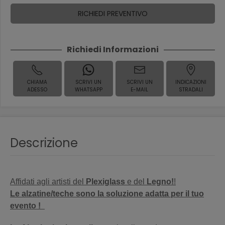
RICHIEDI PREVENTIVO
Richiedi Informazioni
CHIAMA
SCRIVI UN
SCRIVI UN
INDICAZIONI
ADESSO
WHATSAPP
E-MAIL
STRADALI
Descrizione
Affidati agli artisti del
Plexiglass
e del
Legno!
!
Le alzatine/teche sono la soluzione adatta per il tuo
evento !