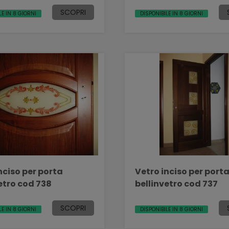
SCOPRI
LE IN 8 GIORNI
DISPONIBILE IN 8 GIORNI
nciso per porta
Vetro inciso per port
etro cod 738
bellinvetro cod 737
SCOPRI
LE IN 8 GIORNI
DISPONIBILE IN 8 GIORNI