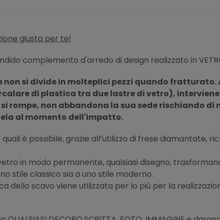
ione giusta per te!
ndido complemento d'arredo di design realizzato in VETR
 non si divide in molteplici pezzi quando fratturato. 
rcalare di plastica tra due lastre di vetro), intervien
 si rompe, non abbandona la sua sede rischiando di met
tela al momento dell'impatto.
quali è possibile, grazie all’utilizzo di frese diamantate, r
l vetro in modo permanente, qualsiasi disegno, trasformand
no stile classico sia a uno stile moderno.
ca dello scavo viene utilizzata per lo più per la realizzazio
con
QUALSIASI DECORO,SCRITTA, FOTO, IMMAGINE
e daranno