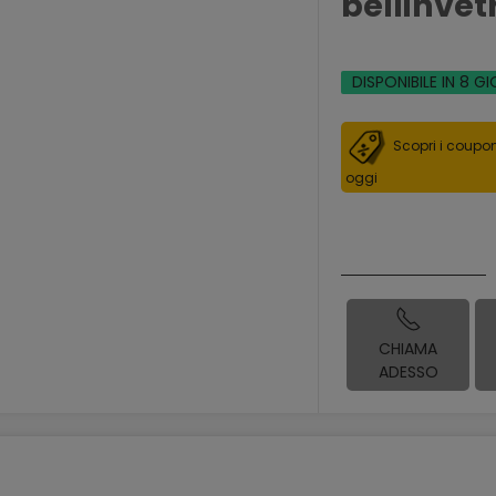
bellinvet
DISPONIBILE IN 8 GI
Scopri i coupon
oggi
CHIAMA
ADESSO