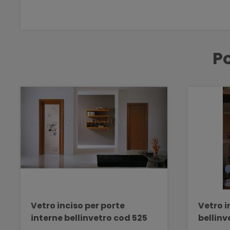
Po
Vetro inciso per porte
Vetro i
interne bellinvetro cod 525
bellinv