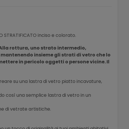
O STRATIFICATO inciso e colorato.
Alla rottura, uno strato intermedio,
e
mantenendo
insieme gli strati di vetro che lo
tere in pericolo oggetti o persone vicine. Il
icreare su una lastra di vetro piatto incavature,
o così una semplice lastra di vetro in un
ne di vetrate artistiche.
 un tocco di originalità ai tuoi ambienti abitativi