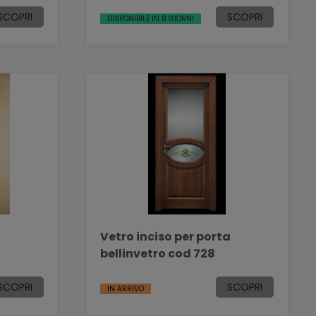
SCOPRI
SCOPRI
DISPONIBILE IN 8 GIORNI
a
Vetro inciso per porta
bellinvetro cod 728
SCOPRI
SCOPRI
IN ARRIVO