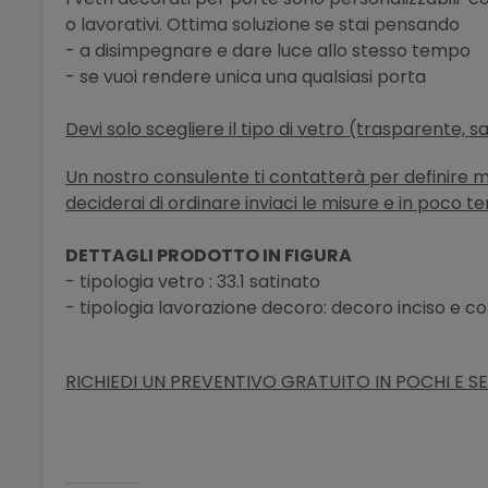
o lavorativi. Ottima soluzione se stai pensando
- a disimpegnare e dare luce allo stesso tempo
- se vuoi rendere unica una qualsiasi porta
Devi solo scegliere il tipo di vetro (trasparente, s
Un nostro consulente ti contatterà per definire meg
deciderai di ordinare inviaci le misure e in poco t
DETTAGLI PRODOTTO IN FIGURA
- tipologia vetro : 33.1 satinato
- tipologia lavorazione decoro: decoro inciso e c
RICHIEDI UN PREVENTIVO GRATUITO IN POCHI E SE
porta vetro stratificato antinfortunio sicurezza battente scorrevole scomparsa decorato moderno palermo bellinvetro