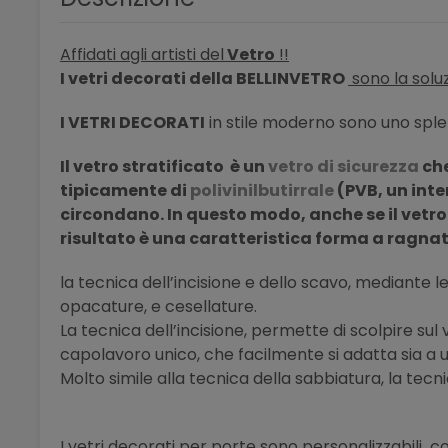
Affidati agli artisti del
Vetro
!!
I vetri decorati della BELLINVETRO
sono la soluz
I VETRI DECORATI
in stile moderno sono uno sple
Il vetro stratificato è un
vetro di sicurezza
che
tipicamente
di
polivinilbutirrale
(PVB, un inte
circondano. In questo modo, anche se il vetro
risultato è una caratteristica forma a ragna
la tecnica dell’incisione e dello scavo, mediante le 
opacature, e cesellature.
La tecnica dell’incisione, permette di scolpire su
capolavoro unico, che facilmente si adatta sia a u
Molto simile alla tecnica della sabbiatura, la tecni
I vetri decorati per porte sono personalizzabili 