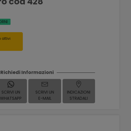
ro cod 428
ORNI
 attivi
Richiedi Informazioni
SCRIVI UN
SCRIVI UN
INDICAZIONI
WHATSAPP
E-MAIL
STRADALI