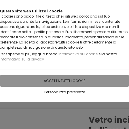
VUOI DIVENTARE UN NOSTRO RIVENDITORE?
Questo sito web utilizza i cookie
I cookie sono piccoli file di testo che i siti web collocano sul tuo
CONTATTACI
dispositivo durante la navigazione. Le informazioni in essi contenute
possono riguardare te, le tue preferenze o il tuo dispositivo ma non ti
identificano sotto il profilo personale. Puoi liberamente prestare, rifiutare o
revocare il tuo consenso in qualsiasi momento, personalizzando le tue
preferenze. La scelta di accettare tutti i cookie ti offre certamente la
completezza di navigazione di questo sito web.
Per saperne di più, leggi la nostra
Informativa sui cookie
e la nostra
Informativa sulla privacy
IDEE PERSONALIZZABILI
RECENSIONI
HORECA
PRO
ACCETTA TUTTI I COOKIE
Personalizza preferenze
Vetro inc