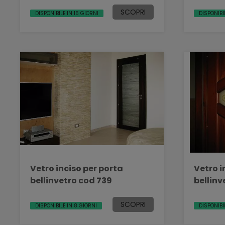
SCOPRI
DISPONIBILE IN 15 GIORNI
DISPONIBI
Vetro inciso per porta
Vetro i
bellinvetro cod 739
bellinv
SCOPRI
DISPONIBILE IN 8 GIORNI
DISPONIBI