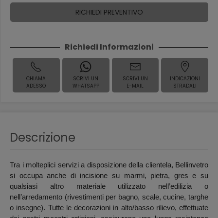
RICHIEDI PREVENTIVO
Richiedi Informazioni
CHIAMA
SCRIVI UN
SCRIVI UN
INDICAZIONI
ADESSO
WHATSAPP
E-MAIL
STRADALI
Descrizione
Tra i molteplici servizi a disposizione della clientela, Bellinvetro
si occupa anche di incisione su marmi, pietra, gres e su
qualsiasi altro materiale utilizzato nell’edilizia o
nell’arredamento (rivestimenti per bagno, scale, cucine, targhe
o insegne). Tutte le decorazioni in alto/basso rilievo, effettuate