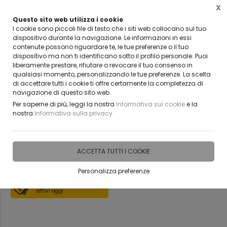
X
Questo sito web utilizza i cookie
VUOI DIVENTARE UN NOSTRO RIVENDITORE?
I cookie sono piccoli file di testo che i siti web collocano sul tuo
CONTATTACI
dispositivo durante la navigazione. Le informazioni in essi
contenute possono riguardare te, le tue preferenze o il tuo
0
dispositivo ma non ti identificano sotto il profilo personale. Puoi
liberamente prestare, rifiutare o revocare il tuo consenso in
qualsiasi momento, personalizzando le tue preferenze. La scelta
Home
Vetreria
Incisione su Marmo
di accettare tutti i cookie ti offre certamente la completezza di
navigazione di questo sito web.
incisone su marmo Incisione
Per saperne di più, leggi la nostra
Informativa sui cookie
e la
nostra
Informativa sulla privacy
BELLINVETRO
ACCETTA TUTTI I COOKIE
DISPONIBILITÀ IMMEDIATA
Personalizza preferenze
Scopri i coupon
attivi oggi