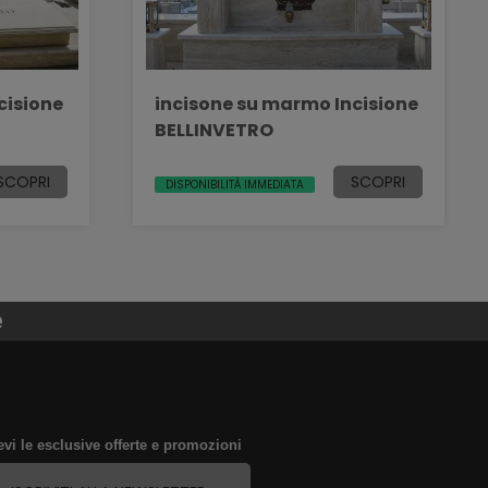
cisione
incisone su marmo Incisione
BELLINVETRO
SCOPRI
SCOPRI
DISPONIBILITÀ IMMEDIATA
e
evi le esclusive offerte e promozioni