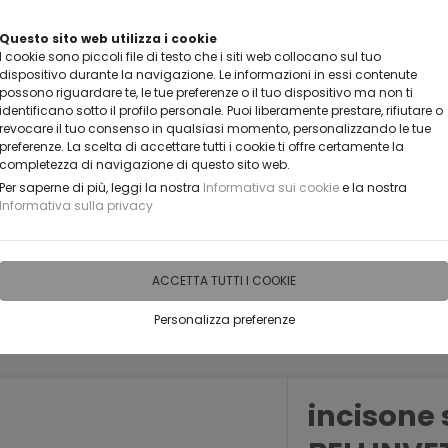
VUOI DIVENTARE UN NOSTRO RIVENDITORE?
Questo sito web utilizza i cookie
I cookie sono piccoli file di testo che i siti web collocano sul tuo
CONTATTACI
dispositivo durante la navigazione. Le informazioni in essi contenute
possono riguardare te, le tue preferenze o il tuo dispositivo ma non ti
identificano sotto il profilo personale. Puoi liberamente prestare, rifiutare o
revocare il tuo consenso in qualsiasi momento, personalizzando le tue
preferenze. La scelta di accettare tutti i cookie ti offre certamente la
completezza di navigazione di questo sito web.
Per saperne di più, leggi la nostra
Informativa sui cookie
e la nostra
Informativa sulla privacy
IDEE PERSONALIZZABILI
RECENSIONI
HORECA
PRO
ACCETTA TUTTI I COOKIE
Personalizza preferenze
incisone