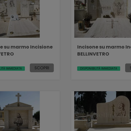
ne su marmo Incisione
Incisone su marmo In
VETRO
BELLINVETRO
SCOPRI
LITÀ IMMEDIATA
DISPONIBILITÀ IMMEDIATA