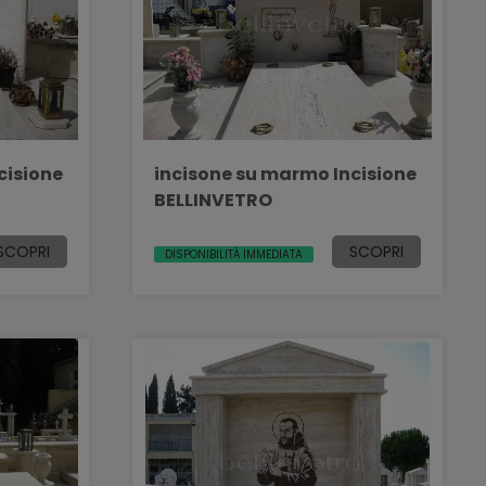
cisione
incisone su marmo Incisione
BELLINVETRO
SCOPRI
SCOPRI
DISPONIBILITÀ IMMEDIATA