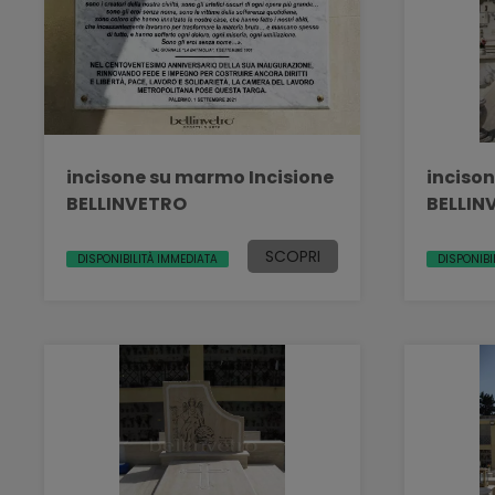
incisone su marmo Incisione
inciso
BELLINVETRO
BELLIN
SCOPRI
DISPONIBILITÀ IMMEDIATA
DISPONIBI