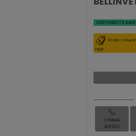
BELLINVE
DISPONIBILITÀ IMM
Scopri i coupon
oggi
CHIAMA
ADESSO