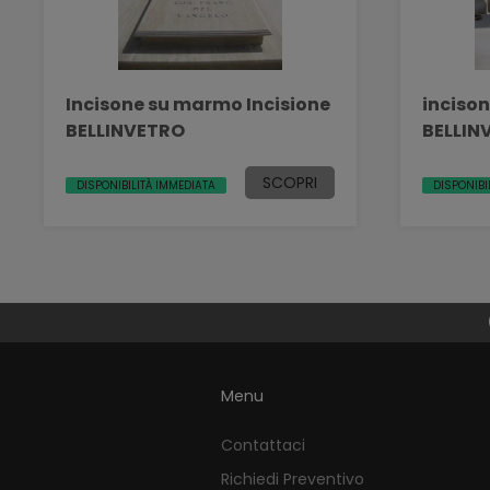
Incisone su marmo Incisione
inciso
BELLINVETRO
BELLIN
SCOPRI
DISPONIBILITÀ IMMEDIATA
DISPONIBI
Menu
Contattaci
Richiedi Preventivo