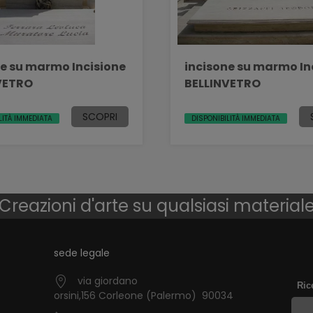
ne su marmo Incisione
incisone su marmo In
VETRO
BELLINVETRO
SCOPRI
LITÀ IMMEDIATA
DISPONIBILITÀ IMMEDIATA
Creazioni d'arte su qualsiasi material
sede legale
via giordano
Ric
orsini,156 Corleone (Palermo) 90034