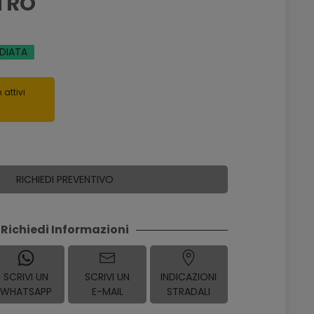
TRO
EDIATA
 attivi
RICHIEDI PREVENTIVO
Richiedi Informazioni
SCRIVI UN
SCRIVI UN
INDICAZIONI
WHATSAPP
E-MAIL
STRADALI