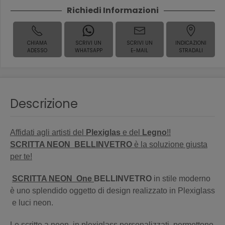
Richiedi Informazioni
CHIAMA
SCRIVI UN
SCRIVI UN
INDICAZIONI
ADESSO
WHATSAPP
E-MAIL
STRADALI
Descrizione
Affidati agli artisti del
Plexiglas
e del
Legno
!!
SCRITTA NEON BELLINVETRO
è la soluzione giusta
per te!
SCRITTA NEON One
BELLINVETRO
in stile moderno
è uno splendido oggetto di design realizzato in Plexiglass
e luci neon.
Le scritte a neon in plexiglass personalizzati permettono