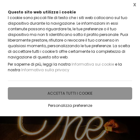
X
Questo sito web utilizza i cookie
CLICCA E SCOPRI I COUPON ATTIVI ADESSO
I cookie sono piccoli file di testo che i siti web collocano sul tuo
dispositivo durante la navigazione. Le informazioni in essi
contenute possono riguardare te, le tue preferenze o il tuo
0
dispositivo ma non ti identificano sotto il profilo personale. Puoi
liberamente prestare, rifiutare o revocare il tuo consenso in
qualsiasi momento, personalizzando le tue preferenze. La scelta
Home
IDEE E REGALI PERSONALIZZABILI
SCRITTE | NOMI | FRASI | CREAZIONI NEON
di accettare tutti i cookie ti offre certamente la completezza di
navigazione di questo sito web.
Per saperne di più, leggi la nostra
Informativa sui cookie
e la
nostra
Informativa sulla privacy
ACCETTA TUTTI I COOKIE
Personalizza preferenze