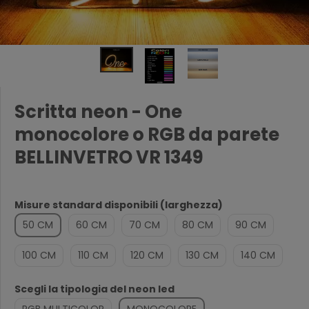
Scritta neon - One
monocolore o RGB da parete
BELLINVETRO VR 1349
Misure standard disponibili (larghezza)
50 CM
60 CM
70 CM
80 CM
90 CM
100 CM
110 CM
120 CM
130 CM
140 CM
Scegli la tipologia del neon led
RGB MULTICOLOR
MONOCOLORE