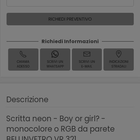
RICHIEDI PREVENTIVO
Richiedi Informazioni
CHIAMA
SCRIVI UN
SCRIVI UN
INDICAZIONI
ADESSO
WHATSAPP
E-MAIL
STRADALI
Descrizione
Scritta neon - Boy or girl? -
monocolore o RGB da parete
BELLINVETRO VR 321