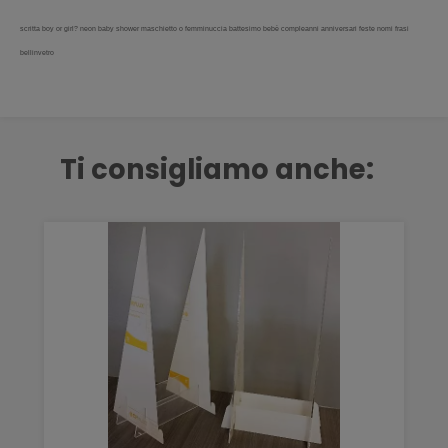
scritta boy or girl? neon baby shower maschietto o femminuccia battesimo bebè compleanni anniversari feste nomi frasi
bellinvetro
Ti consigliamo anche: