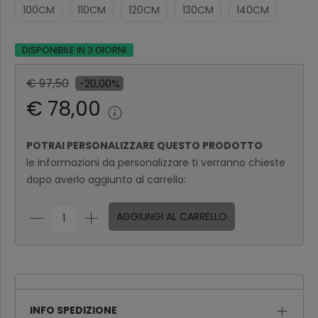
100CM
110CM
120CM
130CM
140CM
DISPONIBILE IN 3 GIORNI
€ 97,50
-20,00%
€ 78,00
POTRAI PERSONALIZZARE QUESTO PRODOTTO
le informazioni da personalizzare ti verranno chieste
dopo averlo aggiunto al carrello:
AGGIUNGI AL CARRELLO
INFO SPEDIZIONE