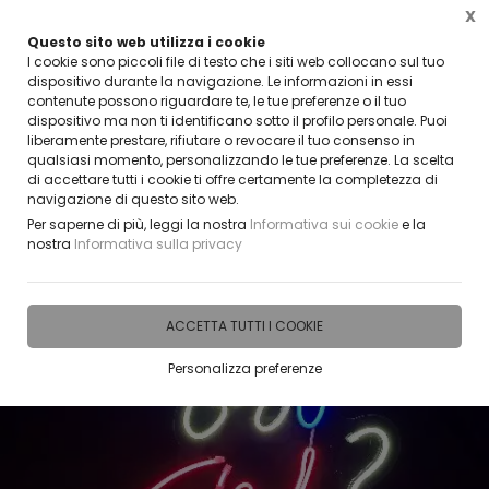
X
Questo sito web utilizza i cookie
CLICCA E SCOPRI I COUPON ATTIVI ADESSO
I cookie sono piccoli file di testo che i siti web collocano sul tuo
dispositivo durante la navigazione. Le informazioni in essi
contenute possono riguardare te, le tue preferenze o il tuo
0
dispositivo ma non ti identificano sotto il profilo personale. Puoi
liberamente prestare, rifiutare o revocare il tuo consenso in
qualsiasi momento, personalizzando le tue preferenze. La scelta
Home
IDEE E REGALI PERSONALIZZABILI
SCRITTE | NOMI | FRASI | CREAZIONI NEON
di accettare tutti i cookie ti offre certamente la completezza di
navigazione di questo sito web.
Per saperne di più, leggi la nostra
Informativa sui cookie
e la
nostra
Informativa sulla privacy
ACCETTA TUTTI I COOKIE
Personalizza preferenze