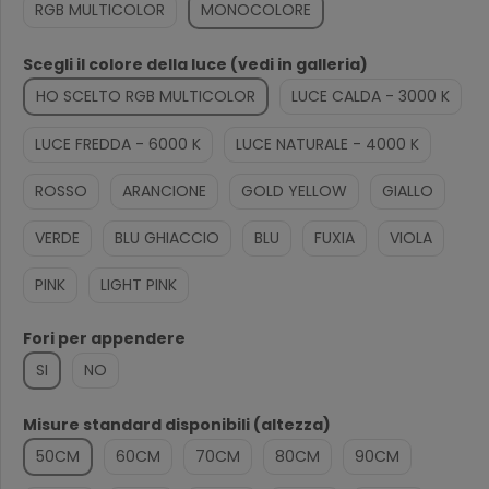
RGB MULTICOLOR
MONOCOLORE
Scegli il colore della luce (vedi in galleria)
HO SCELTO RGB MULTICOLOR
LUCE CALDA - 3000 K
LUCE FREDDA - 6000 K
LUCE NATURALE - 4000 K
ROSSO
ARANCIONE
GOLD YELLOW
GIALLO
VERDE
BLU GHIACCIO
BLU
FUXIA
VIOLA
PINK
LIGHT PINK
Fori per appendere
SI
NO
Misure standard disponibili (altezza)
50CM
60CM
70CM
80CM
90CM