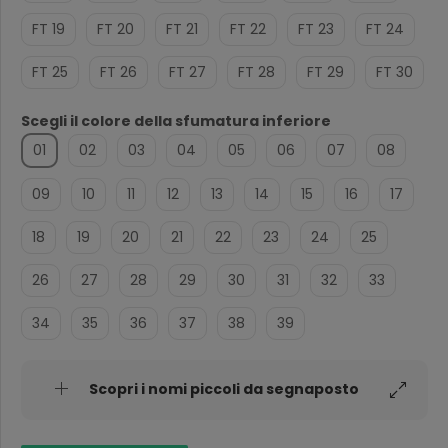
FT 19
FT 20
FT 21
FT 22
FT 23
FT 24
FT 25
FT 26
FT 27
FT 28
FT 29
FT 30
Scegli il colore della sfumatura inferiore
01
02
03
04
05
06
07
08
09
10
11
12
13
14
15
16
17
18
19
20
21
22
23
24
25
26
27
28
29
30
31
32
33
34
35
36
37
38
39
Scopri i nomi piccoli da segnaposto