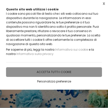
X
Questo sito web utilizza i cookie
CLICCA E SCOPRI I COUPON ATTIVI ADESSO
I cookie sono piccoli file di testo che i siti web collocano sul tuo
dispositivo durante la navigazione. Le informazioni in essi
contenute possono riguardare te, le tue preferenze o il tuo
0
dispositivo ma non ti identificano sotto il profilo personale. Puoi
liberamente prestare, rifiutare o revocare il tuo consenso in
qualsiasi momento, personalizzando le tue preferenze. La scelta
Home
IDEE E REGALI PERSONALIZZABILI
SCRITTE IN PLEXIGLASS E LEGNO
di accettare tutti i cookie ti offre certamente la completezza di
navigazione di questo sito web.
Per saperne di più, leggi la nostra
Informativa sui cookie
e la
nostra
Informativa sulla privacy
ACCETTA TUTTI I COOKIE
Personalizza preferenze