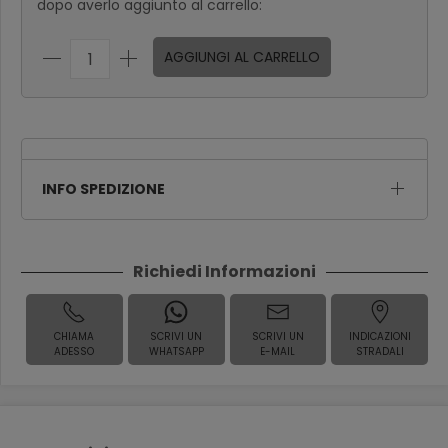
dopo averlo aggiunto al carrello:
AGGIUNGI AL CARRELLO
INFO SPEDIZIONE
Richiedi Informazioni
CHIAMA
SCRIVI UN
SCRIVI UN
INDICAZIONI
ADESSO
WHATSAPP
E-MAIL
STRADALI