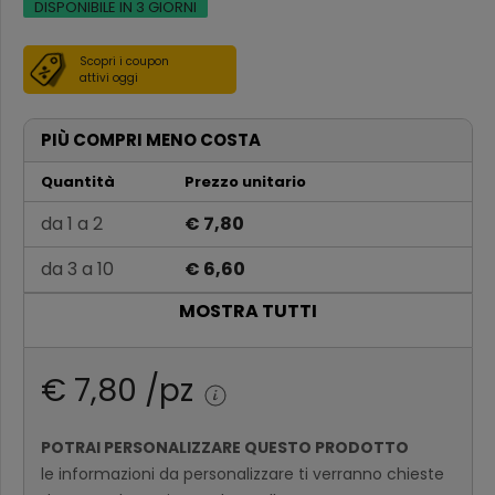
DISPONIBILE IN 3 GIORNI
Scopri i coupon
attivi oggi
PIÙ COMPRI MENO COSTA
Quantità
Prezzo unitario
da 1 a 2
€ 7,80
da 3 a 10
€ 6,60
MOSTRA TUTTI
da 11 a 30
€ 5,40
Oltre 30
€ 3,60
€ 7,80 /pz
POTRAI PERSONALIZZARE QUESTO PRODOTTO
le informazioni da personalizzare ti verranno chieste