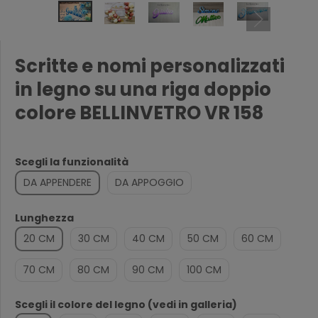
Scritte e nomi personalizzati
in legno su una riga doppio
colore BELLINVETRO VR 158
Scegli la funzionalità
DA APPENDERE
DA APPOGGIO
Lunghezza
20 CM
30 CM
40 CM
50 CM
60 CM
70 CM
80 CM
90 CM
100 CM
Scegli il colore del legno (vedi in galleria)