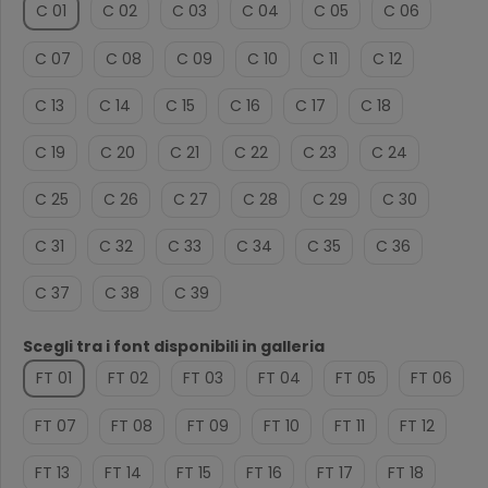
C 01
C 02
C 03
C 04
C 05
C 06
C 07
C 08
C 09
C 10
C 11
C 12
C 13
C 14
C 15
C 16
C 17
C 18
C 19
C 20
C 21
C 22
C 23
C 24
C 25
C 26
C 27
C 28
C 29
C 30
C 31
C 32
C 33
C 34
C 35
C 36
C 37
C 38
C 39
Scegli tra i font disponibili in galleria
FT 01
FT 02
FT 03
FT 04
FT 05
FT 06
FT 07
FT 08
FT 09
FT 10
FT 11
FT 12
FT 13
FT 14
FT 15
FT 16
FT 17
FT 18