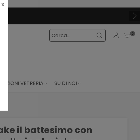
X
0
DUZIONI VETRERIA
SU DI NOI
ake il battesimo con