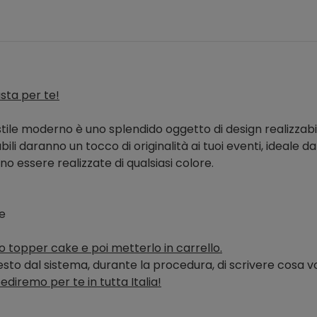
usta per te!
stile moderno è uno splendido oggetto di design realizzabi
ili daranno un tocco di originalità ai tuoi eventi, ideale da
o essere realizzate di qualsiasi colore.
le
uo topper cake e poi metterlo in carrello.
hiesto dal sistema, durante la procedura, di scrivere cosa v
pediremo per te in tutta Italia!