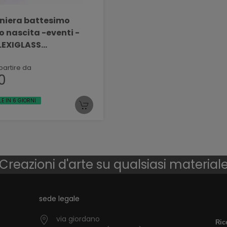
iera battesimo
 nascita -eventi -
PLEXIGLASS
VETRO
partire da
0
LE IN 6 GIORNI
Creazioni d'arte su qualsiasi material
sede legale
via giordano
Ric