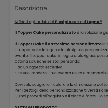
Descrizione
Affidati agli artisti del
Plexiglass
e del
Legno!
!
Il Topper Cake personalizzato
è la soluzione gi
Il Topper Cake il Battesimo personalizzato
in 
Il topper cake in legno o in plexiglass personalizzab
evento. Il topper cake in legno o plexiglass posson
Ottima soluzione se stai pensando:
- ad un oggetto esclusivo
- se vuoi rendere il tuo evento unico e memorabi
Devi solo scegliere il colore e la dimensione del t
Per i dettagli della personalizzazione ti verrà ric
Quindi procedi all'acquisto e il gioco è fatto!! Lo s
DETTAGLI PRODOTTO: