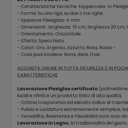
- Caratteristiche tecniche: toppercake in Plexigl
- Forma: Su una riga, su due o tre righe
- Spessore Plexiglass: 4 mm
- Dimensioni : larghezza 15 cm, larghezza 20 cm,
- Orientamento: Orizzontale
- Effetto: Specchiato
- Colori: Oro, Argento, Azzurro, Rosa, Rosso -
- Cosa puoi incidere: Nomi, date, frasi
ACQUISTA ONLINE IN TUTTA SICUREZZA E IN POCHI 
CARATTERISTICHE
Lavorazione Plexiglas certificato
(polimetilmet
lucidi e rifiniti e un prodotto finito di alta qualità.
- Ottima trasparenza ed elevato indice di trasmi
- Pulizia e Lucidatura estremamente semplice, ba
- Versatilità, Resistenza e Flessibilità sono solo 
Lavorazione in Legno
, la tradizionalità del gust