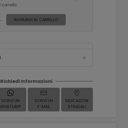
 carrello:
AGGIUNGI AL CARRELLO
E
Richiedi Informazioni
SCRIVI UN
SCRIVI UN
INDICAZIONI
WHATSAPP
E-MAIL
STRADALI