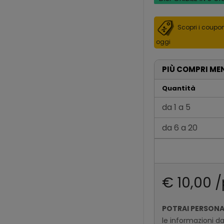
Scopri i coupon
oggi
PIÙ COMPRI ME
Quantità
da 1 a 5
da 6 a 20
da 21 a 100
Oltre 100
€ 10,00 /
POTRAI PERSON
le informazioni d