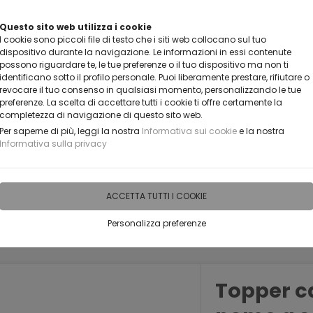
VUOI DIVENTARE UN NOSTRO RIVENDITORE?
Questo sito web utilizza i cookie
I cookie sono piccoli file di testo che i siti web collocano sul tuo
CONTATTACI
dispositivo durante la navigazione. Le informazioni in essi contenute
possono riguardare te, le tue preferenze o il tuo dispositivo ma non ti
identificano sotto il profilo personale. Puoi liberamente prestare, rifiutare o
revocare il tuo consenso in qualsiasi momento, personalizzando le tue
preferenze. La scelta di accettare tutti i cookie ti offre certamente la
completezza di navigazione di questo sito web.
Per saperne di più, leggi la nostra
Informativa sui cookie
e la nostra
Informativa sulla privacy
IDEE PERSONALIZZABILI
RECENSIONI
HORECA
PRO
ACCETTA TUTTI I COOKIE
Personalizza preferenze
ke topper Battesimo
Topper c