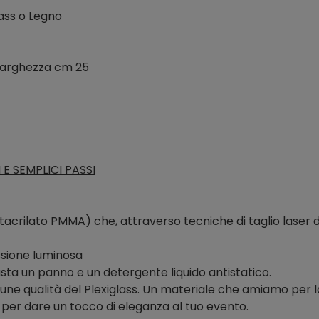
ass o Legno
 larghezza cm 25
E SEMPLICI PASSI
acrilato PMMA) che, attraverso tecniche di taglio laser d
ssione luminosa
sta un panno e un detergente liquido antistatico.
alcune qualità del Plexiglass. Un materiale che amiamo per l
o, per dare un tocco di eleganza al tuo evento.