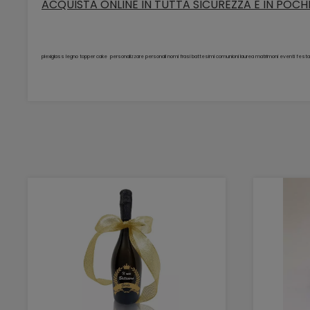
ACQUISTA ONLINE IN TUTTA SICUREZZA E IN POCHI 
plexiglass legno topper cake personalizzare personali nomi frasi battesimi comunioni laurea matrimoni eventi fes