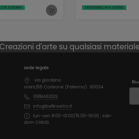
LE IN 3 GIORNI
DISPONIBILE IN 6 GIORNI
Creazioni d'arte su qualsiasi material
sede legale
via giordano
Ric
orsini,156 Corleone (Palermo) 90034
0918462012
info@bellinvetro.it
lun-ven 8:00-13:00/15:00-19:00 ; sab-
dom CHIUSI.