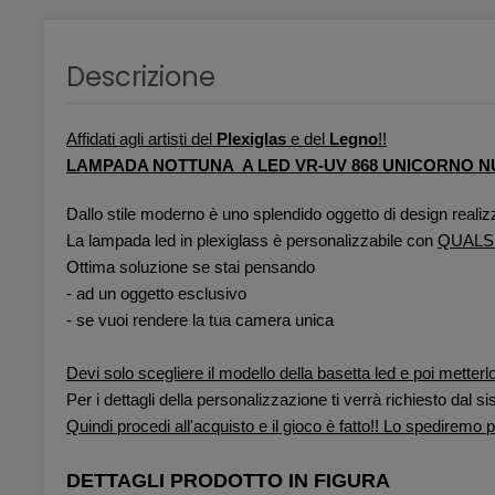
Descrizione
Affidati agli artisti del
Plexiglas
e del
Legno
!!
LAMPADA NOTTUNA A LED VR-UV 868 UNICORNO 
Dallo stile moderno è uno splendido oggetto di design realiz
La lampada led in plexiglass è personalizzabile con
QUALS
Ottima soluzione se stai pensando
- ad un oggetto esclusivo
- se vuoi rendere la tua camera unica
Devi solo scegliere il modello della basetta led e poi metterlo
Per i dettagli della personalizzazione ti verrà richiesto dal
Quindi procedi all'acquisto e il gioco è fatto!! Lo spediremo per
DETTAGLI PRODOTTO IN FIGURA