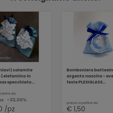
iavi | calamite
Bomboniera battesi
 | elefantino in
argento nascita - eve
lass specchiato
feste PLEXIGLASS
VETRO VR 05
BELLINVETRO
partire da
-33,00%
pz
prezzo a partire da
0 /pz
€ 1,50