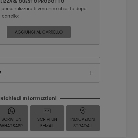
ALIZZARE QUESTO PRODOTTO
a personalizzare ti verranno chieste dopo
 carrello:
AGGIUNGI AL CARRELLO
E
Richiedi Informazioni
SCRIVI UN
SCRIVI UN
INDICAZIONI
WHATSAPP
E-MAIL
STRADALI