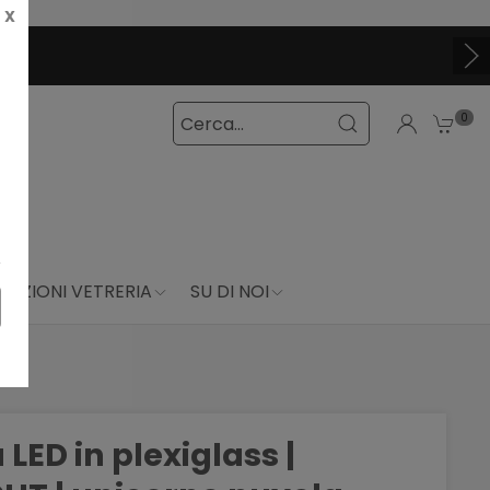
X
0
DUZIONI VETRERIA
SU DI NOI
ED in plexiglass |