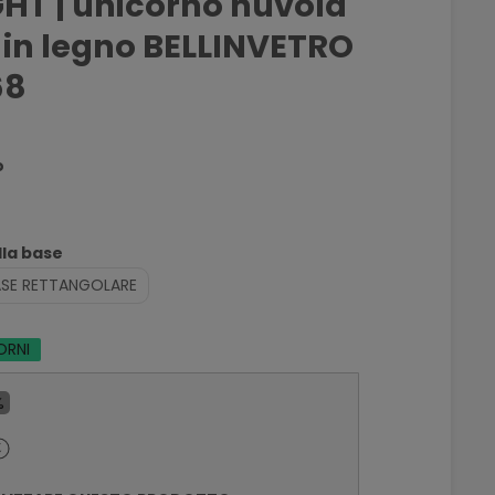
GHT | unicorno nuvola
 in legno BELLINVETRO
68
o
lla base
ASE RETTANGOLARE
ORNI
%