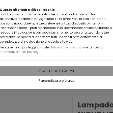
VUOI DIVENTARE UN NOSTRO RIVENDITORE?
Questo sito web utilizza i cookie
I cookie sono piccoli file di testo che i siti web collocano sul tuo
CONTATTACI
dispositivo durante la navigazione. Le informazioni in essi contenute
possono riguardare te, le tue preferenze o il tuo dispositivo ma non ti
identificano sotto il profilo personale. Puoi liberamente prestare, rifiutare o
revocare il tuo consenso in qualsiasi momento, personalizzando le tue
preferenze. La scelta di accettare tutti i cookie ti offre certamente la
completezza di navigazione di questo sito web.
Per saperne di più, leggi la nostra
Informativa sui cookie
e la nostra
Informativa sulla privacy
IDEE PERSONALIZZABILI
RECENSIONI
HORECA
PRO
ACCETTA TUTTI I COOKIE
Personalizza preferenze
EXIGLASS | NIGHT LIGHT
Nascite e baby shower
Lampada L