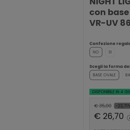
NIGHT LI
con base
VR-UV 8
Confezione regal
NO
SI
Scegli la forma de
BASE OVALE
B
DISPONIBILE IN 4 GI
€ 35,00
-23,71
€ 26,70