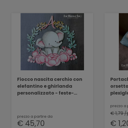
Fiocco nascita cerchio con
Portach
elefantino e ghirlanda
orsetto
personalizzato - feste-
plexig
eventi BELLINVETRO VR 302
BELLIN
prezzo a 
€ 1,79 /
prezzo a partire da
€ 45,70
€ 1,2