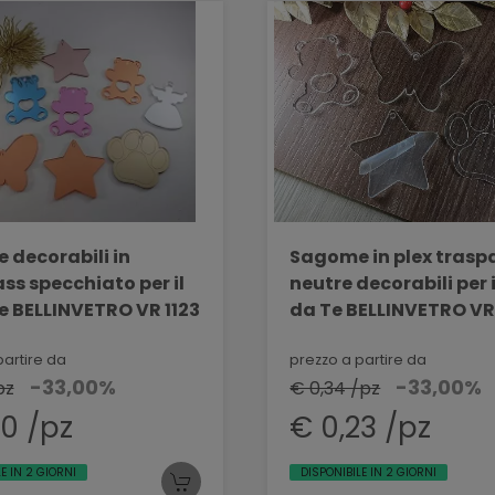
decorabili in
Sagome in plex trasp
ass specchiato per il
neutre decorabili per i
te BELLINVETRO VR 1123
da Te BELLINVETRO VR 
partire da
prezzo a partire da
-33,00%
-33,00%
pz
€ 0,34 /pz
70 /pz
€ 0,23 /pz
E IN 2 GIORNI
DISPONIBILE IN 2 GIORNI