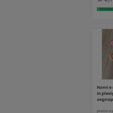
DISPONIBIL
Nomi e 
in plex
segnap
BELLINV
prezzo a 