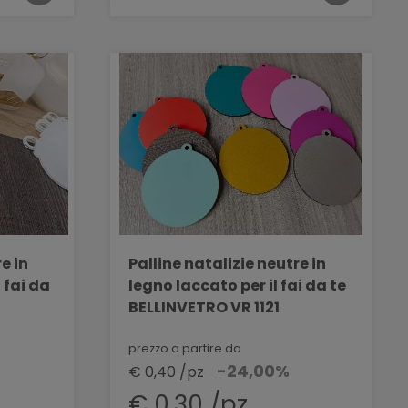
e in
Palline natalizie neutre in
 fai da
legno laccato per il fai da te
1
BELLINVETRO VR 1121
prezzo a partire da
-24,00%
€ 0,40 /pz
€ 0,30 /pz