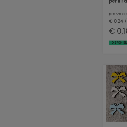
per il 
VR 1159
prezzo a 
€ 0,24 
€ 0,1
DISPONIBIL