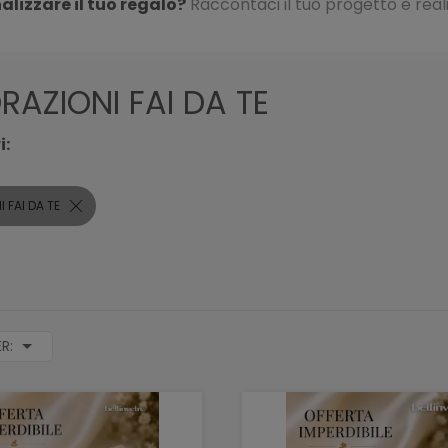
alizzare il tuo regalo?
Raccontaci il tuo progetto e real
AZIONI FAI DA TE
i:
 FAI DA TE
ER: