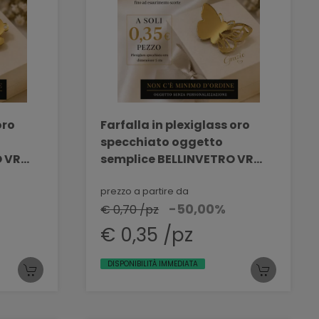
oro
Farfalla in plexiglass oro
specchiato oggetto
O VR
semplice BELLINVETRO VR
403
prezzo a partire da
-50,00%
€ 0,70 /pz
€ 0,35 /pz
DISPONIBILITÀ IMMEDIATA