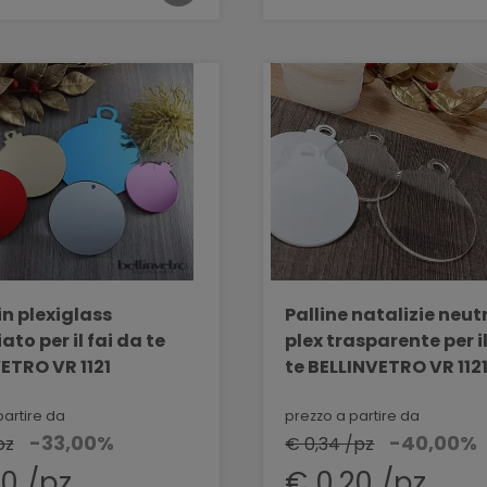
in plexiglass
Palline natalizie neutr
to per il fai da te
plex trasparente per il
ETRO VR 1121
te BELLINVETRO VR 112
partire da
prezzo a partire da
-33,00%
-40,00%
pz
€ 0,34 /pz
70 /pz
€ 0,20 /pz