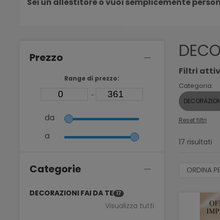
Sei un allestitore o vuoi semplicemente person
DECOR
Prezzo
Filtri attiv
Range di prezzo:
Categoria:
-
DECORAZIONI
da
Reset filtri
a
17 risultati
Categorie
ORDINA P
DECORAZIONI FAI DA TE
17
Visualizza tutti