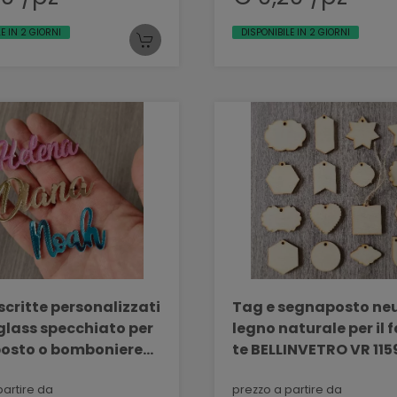
E IN 2 GIORNI
DISPONIBILE IN 2 GIORNI
scritte personalizzati
Tag e segnaposto neut
iglass specchiato per
legno naturale per il f
osto o bomboniere
te BELLINVETRO VR 115
ETRO VR 158
partire da
prezzo a partire da