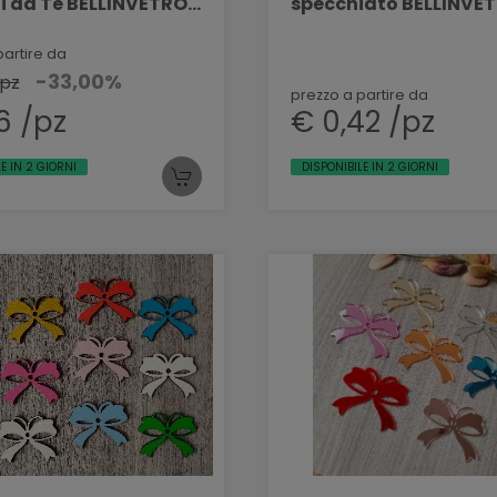
Fai da Te BELLINVETRO
specchiato BELLINVE
1159
partire da
-33,00%
/pz
prezzo a partire da
6 /pz
€ 0,42 /pz
E IN 2 GIORNI
DISPONIBILE IN 2 GIORNI