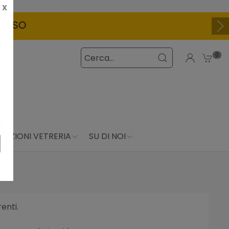
X
O
0
DUZIONI VETRERIA
SU DI NOI
enti.