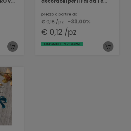
TRO VR
decorabili per il Fai da Te
BELLINVETRO VR 1159
prezzo a partire da
-33,00%
€ 0,18 /pz
€ 0,12 /pz
DISPONIBILE IN 2 GIORNI