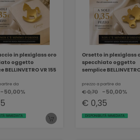
ccio in plexiglass oro
Orsetto in plexiglass 
iato oggetto
specchiato oggetto
e BELLINVETRO VR 155
semplice BELLINVETR
1123 modello B
partire da
prezzo a partire da
-50,00%
-50,00%
€ 0,70
35
€ 0,35
LITÀ IMMEDIATA
DISPONIBILITÀ IMMEDIATA