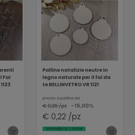
arenti
Palline natalizie neutre in
l Fai
legno naturale per il fai da
1123
te BELLINVETRO VR 1121
prezzo a partire da
-15,00%
€ 0,26 /pz
€ 0,22 /pz
DISPONIBILE IN 2 GIORNI