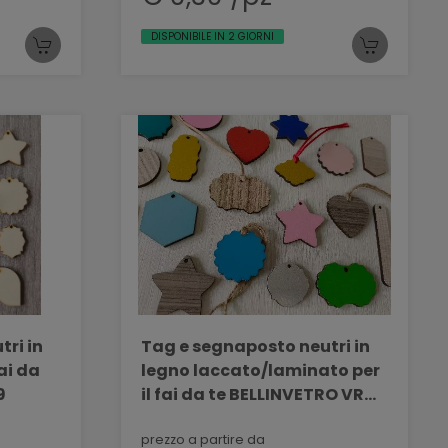
DISPONIBILE IN 2 GIORNI
ri in
Tag e segnaposto neutri in
ai da
legno laccato/laminato per
9
il fai da te BELLINVETRO VR
1159
prezzo a partire da