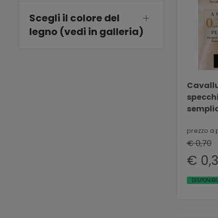
Scegli il colore del
legno (vedi in galleria)
Cavallu
specch
semplic
prezzo a 
€ 0,70
€ 0,
DISPONIBI