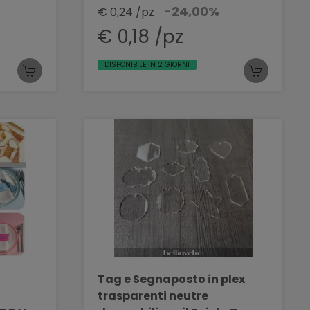
-24,00%
€ 0,24 /pz
€ 0,18 /pz
DISPONIBILE IN 2 GIORNI
Tag e Segnaposto in plex
trasparenti neutre