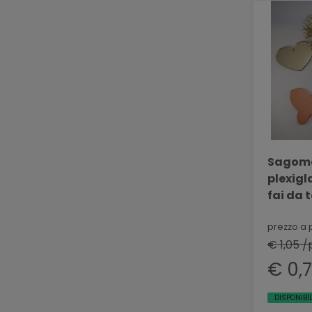
Sagome 
plexigl
fai da 
prezzo a 
€ 1,05 /
€ 0,
DISPONIBIL