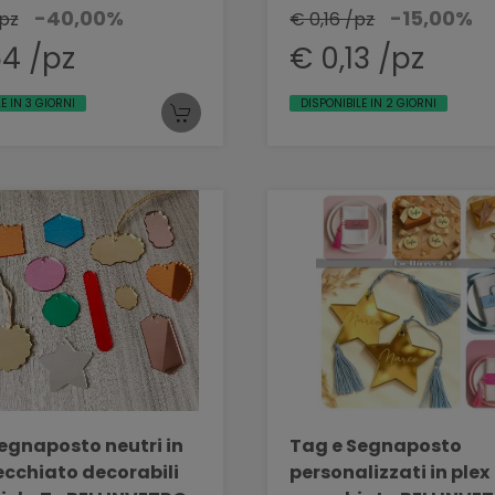
-40,00%
-15,00%
/pz
€ 0,16 /pz
54 /pz
€ 0,13 /pz
E IN 3 GIORNI
DISPONIBILE IN 2 GIORNI
egnaposto neutri in
Tag e Segnaposto
ecchiato decorabili
personalizzati in plex