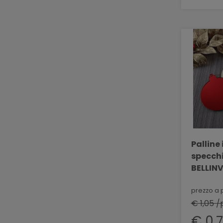
Palline 
specchia
BELLINV
prezzo a 
€ 1,05 /
€ 0,