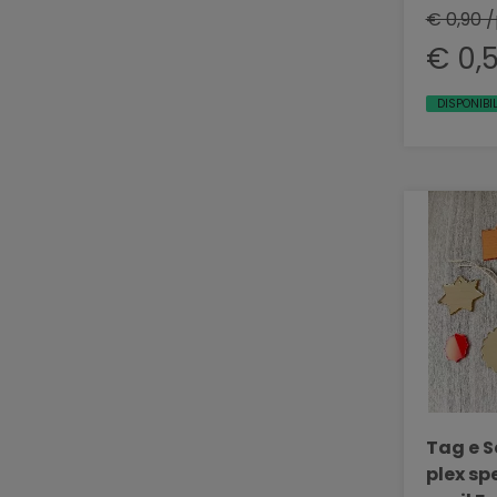
€ 0,90 
€ 0,
DISPONIBIL
Tag e S
plex sp