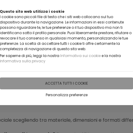
Questo sito web utilizza i cookie
CLICCA E SCOPRI I COUPON ATTIVI ADESS
I cookie sono piccoli file di testo che i siti web collocano sul tuo
dispositivo durante la navigazione. Le informazioni in essi contenute
possono riguardare te, le tue preferenze o il tuo dispositivo ma non ti
identificano sotto il profilo personale. Puoi liberamente prestare, rifiutare o
revocare il tuo consenso in qualsiasi momento, personalizzando le tue
preferenze. La scelta di accettare tutti i cookie ti offre certamente la
completezza di navigazione di questo sito web.
Per saperne di più, leggi la nostra
Informativa sui cookie
e la nostra
Informativa sulla privacy
IDEE PERSONALIZZABILI
RECENSIONI
HORECA
PRO
ACCETTA TUTTI I COOKIE
Personalizza preferenze
DA TE
iale scegliendo tra materiale, dimensioni e formati differ