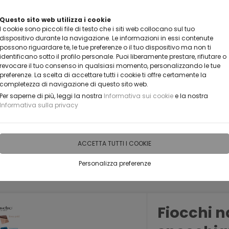
VUOI DIVENTARE UN NOSTRO RIVENDITORE?
Questo sito web utilizza i cookie
I cookie sono piccoli file di testo che i siti web collocano sul tuo
CONTATTACI
dispositivo durante la navigazione. Le informazioni in essi contenute
possono riguardare te, le tue preferenze o il tuo dispositivo ma non ti
identificano sotto il profilo personale. Puoi liberamente prestare, rifiutare o
revocare il tuo consenso in qualsiasi momento, personalizzando le tue
preferenze. La scelta di accettare tutti i cookie ti offre certamente la
completezza di navigazione di questo sito web.
Per saperne di più, leggi la nostra
Informativa sui cookie
e la nostra
Informativa sulla privacy
IDEE PERSONALIZZABILI
RECENSIONI
HORECA
PRO
ACCETTA TUTTI I COOKIE
Personalizza preferenze
SI PER EVENTI E RICORRENZE
Natale
Fiocchi na