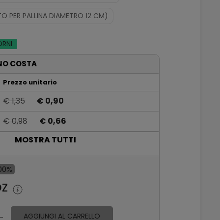
TO PER PALLINA DIAMETRO 12 CM)
ORNI
NO COSTA
Prezzo unitario
€ 1,35
€ 0,90
€ 0,98
€ 0,66
MOSTRA TUTTI
€ 0,86
€ 0,58
€ 0,72
€ 0,48
00%
€ 0,57
€ 0,38
pz
€ 0,48
€ 0,32
AGGIUNGI AL CARRELLO