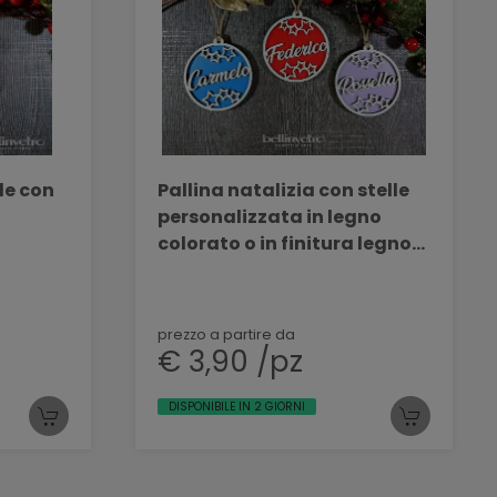
le con
Pallina natalizia con stelle
personalizzata in legno
colorato o in finitura legno
BELLINVETRO VR 325
prezzo a partire da
€ 3,90 /pz
DISPONIBILE IN 2 GIORNI