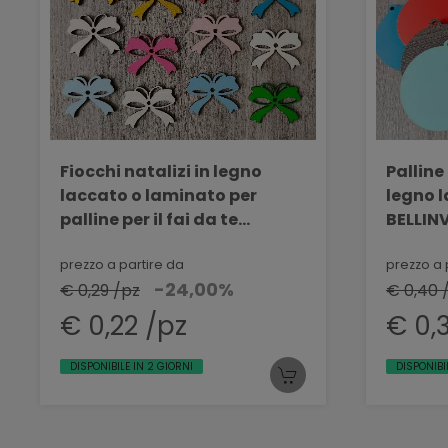
Fiocchi natalizi in legno
Palline
laccato o laminato per
legno l
palline per il fai da te
BELLINV
BELLINVETRO VR 1318
prezzo a partire da
prezzo a 
-24,00%
€ 0,29 /pz
€ 0,40 
€ 0,22 /pz
€ 0,
DISPONIBILE IN 2 GIORNI
DISPONIBI