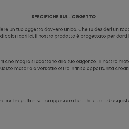
SPECIFICHE SULL'OGGETTO
re un tuo oggetto davvero unico. Che tu desideri un tocco
colori acrilici, il nostro prodotto è progettato per darti la
oni che meglio si adattano alle tue esigenze. Il nostro mater
Questo materiale versatile offre infinite opportunità creat
nostre palline su cui applicare i fiocchi...corri ad acquist