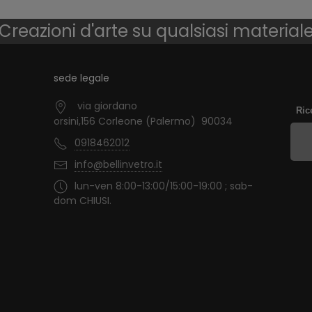
Creazioni d'arte su qualsiasi material
sede legale
via giordano
Ric
orsini,156 Corleone (Palermo) 90034
0918462012
info@bellinvetro.it
lun-ven 8:00-13:00/15:00-19:00 ; sab-
dom CHIUSI.