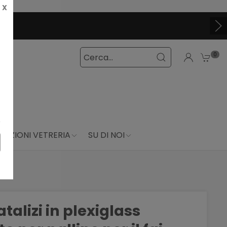
X
0
DUZIONI VETRERIA
SU DI NOI
talizi in plexiglass