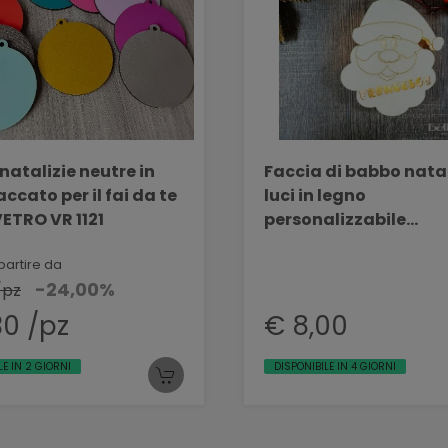
 natalizie neutre in
Faccia di babbo nata
accato per il fai da te
luci in legno
ETRO VR 1121
personalizzabile
BELLINVETRO VR 327
partire da
-24,00%
/pz
30 /pz
€ 8,00
LE IN 2 GIORNI
DISPONIBILE IN 4 GIORNI