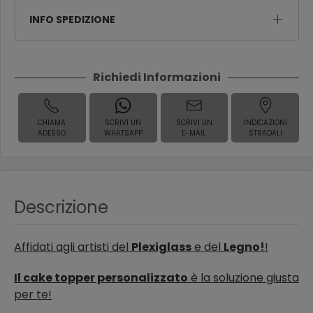
INFO SPEDIZIONE
Richiedi Informazioni
CHIAMA
SCRIVI UN
SCRIVI UN
INDICAZIONI
ADESSO
WHATSAPP
E-MAIL
STRADALI
Descrizione
Affidati agli artisti del
Plexiglass
e del
Legno!
!
Il cake topper personalizzato
è la soluzione giusta
per te!