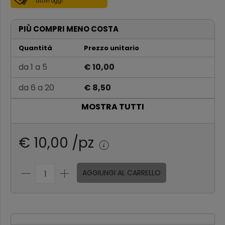
attivi oggi
PIÙ COMPRI MENO COSTA
Quantità
Prezzo unitario
da 1 a 5
€ 10,00
da 6 a 20
€ 8,50
MOSTRA TUTTI
da 21 a 100
€ 7,10
Oltre 100
€ 6,81
€ 10,00 /pz
AGGIUNGI AL CARRELLO