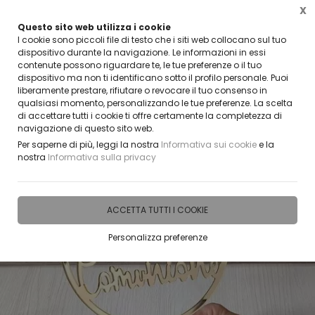
X
Questo sito web utilizza i cookie
CLICCA E SCOPRI I COUPON ATTIVI ADESSO
I cookie sono piccoli file di testo che i siti web collocano sul tuo
dispositivo durante la navigazione. Le informazioni in essi
contenute possono riguardare te, le tue preferenze o il tuo
0
dispositivo ma non ti identificano sotto il profilo personale. Puoi
liberamente prestare, rifiutare o revocare il tuo consenso in
qualsiasi momento, personalizzando le tue preferenze. La scelta
Home
IDEE E REGALI PERSONALIZZABILI
CAKE TOPPER
Comunione e Cresima
di accettare tutti i cookie ti offre certamente la completezza di
navigazione di questo sito web.
Per saperne di più, leggi la nostra
Informativa sui cookie
e la
nostra
Informativa sulla privacy
ACCETTA TUTTI I COOKIE
Personalizza preferenze