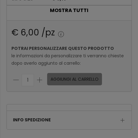
MOSTRA TUTTI
da 21 a 100
€ 4,26
Oltre 100
€ 4,09
€ 6,00 /pz
POTRAI PERSONALIZZARE QUESTO PRODOTTO
le informazioni da personalizzare ti verranno chieste
dopo averlo aggiunto al carrello:
AGGIUNGI AL CARRELLO
INFO SPEDIZIONE