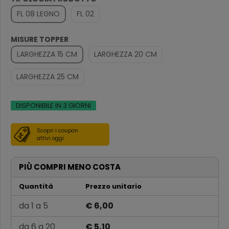
FL 08 LEGNO
FL 02
MISURE TOPPER
LARGHEZZA 15 CM
LARGHEZZA 20 CM
LARGHEZZA 25 CM
DISPONIBILE IN 3 GIORNI
Scopri i coupon
attivi oggi
PIÙ COMPRI MENO COSTA
Quantità
Prezzo unitario
da 1 a 5
€ 6,00
da 6 a 20
€ 5,10