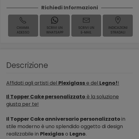
Richiedi Informazioni
CHIAMA
SCRIVI UN
SCRIVI UN
INDICAZIONI
ADESSO
WHATSAPP
E-MAIL
STRADALI
Descrizione
Affidati agli artisti del
Plexiglass
e del
Legno!
!
Il Topper Cake personalizzato
è la soluzione
giusta per te!
Il Topper Cake anniversario personalizzato
in
stile moderno è uno splendido oggetto di design
realizzabile in
Plexiglas
o
Legno
.