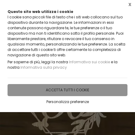
X
Questo sito web utilizza i cookie
VUOI DIVENTARE UN NOSTRO RIVENDITORE?
I cookie sono piccoli file di testo che i siti web collocano sul tuo
CONTATTACI
dispositivo durante la navigazione. Le informazioni in essi
contenute possono riguardare te, le tue preferenze o il tuo
0
dispositivo ma non ti identificano sotto il profilo personale. Puoi
liberamente prestare, rifiutare o revocare il tuo consenso in
qualsiasi momento, personalizzando le tue preferenze. La scelta
Home
IDEE E REGALI PERSONALIZZABILI
CAKE TOPPER
Cake topper Sposi
di accettare tutti i cookie ti offre certamente la completezza di
navigazione di questo sito web.
Per saperne di più, leggi la nostra
Informativa sui cookie
e la
nostra
Informativa sulla privacy
ACCETTA TUTTI I COOKIE
Personalizza preferenze