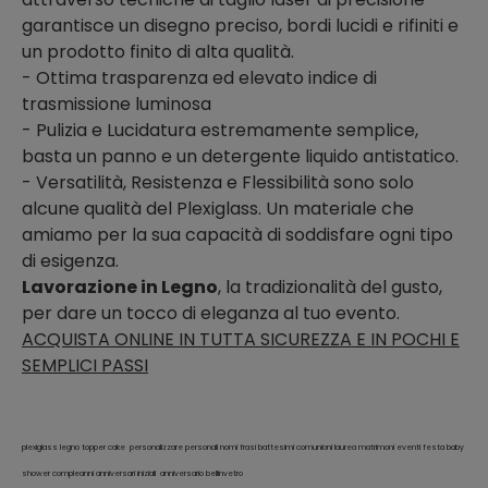
garantisce un disegno preciso, bordi lucidi e rifiniti e
un prodotto finito di alta qualità.
- Ottima trasparenza ed elevato indice di
trasmissione luminosa
- Pulizia e Lucidatura estremamente semplice,
basta un panno e un detergente liquido antistatico.
- Versatilità, Resistenza e Flessibilità sono solo
alcune qualità del Plexiglass. Un materiale che
amiamo per la sua capacità di soddisfare ogni tipo
di esigenza.
Lavorazione in Legno
, la tradizionalità del gusto,
per dare un tocco di eleganza al tuo evento.
ACQUISTA ONLINE IN TUTTA SICUREZZA E IN POCHI E
SEMPLICI PASSI
plexiglass legno topper cake personalizzare personali nomi frasi battesimi comunioni laurea matrimoni eventi festa baby
shower compleanni anniversari iniziali anniversario bellinvetro