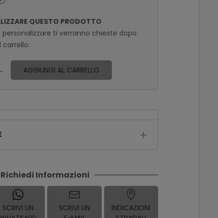
ALIZZARE QUESTO PRODOTTO
a personalizzare ti verranno chieste dopo
 carrello:
AGGIUNGI AL CARRELLO
E
Richiedi Informazioni
SCRIVI UN
SCRIVI UN
INDICAZIONI
WHATSAPP
E-MAIL
STRADALI