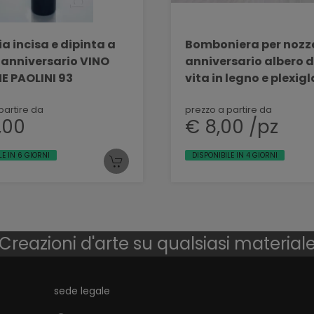
a incisa e dipinta a
Bomboniera per nozze
 anniversario VINO
anniversario albero d
E PAOLINI 93
vita in legno e plexiglass
BELLINVETRO VR 206
partire da
prezzo a partire da
,00
€ 8,00 /pz
LE IN 6 GIORNI
DISPONIBILE IN 4 GIORNI
Creazioni d'arte su qualsiasi material
sede legale