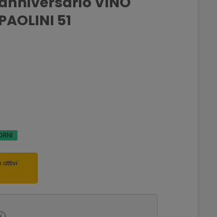
anniversario VINO
PAOLINI 51
ORNI
 attivi