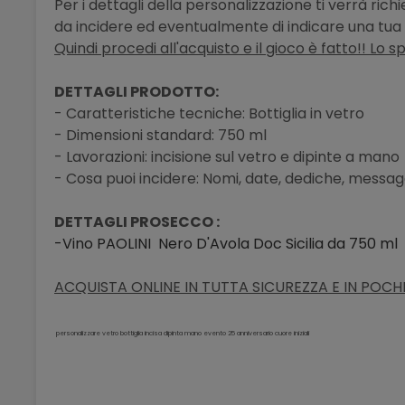
Per i dettagli della personalizzazione ti verrà ric
da incidere ed eventualmente di indicare una tua 
Quindi procedi all'acquisto e il gioco è fatto!! Lo s
DETTAGLI PRODOTTO:
- Caratteristiche tecniche: Bottiglia in vetro
- Dimensioni standard: 750 ml
- Lavorazioni: incisione sul vetro e dipinte a mano
- Cosa puoi incidere: Nomi, date, dediche, messaggi
DETTAGLI PROSECCO :
-Vino PAOLINI Nero D'Avola Doc Sicilia
da 750 ml
ACQUISTA ONLINE IN TUTTA SICUREZZA E IN POCHI 
personalizzare vetro bottiglia incisa dipinta mano evento 25 anniversario cuore iniziali