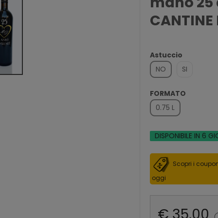
mano 25 
CANTINE 
Astuccio
NO
SI
FORMATO
0.75 L
DISPONIBILE IN 6 GI
Scopri i coupon
oggi
€ 35,00