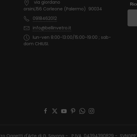
via giordano
Ric
orsini,156 Corleone (Palermo) 90034
0918462012
info@bellinvetro.it
lun-ven 8:00-13:00/15:00-19:00 ; sab-
dom CHIUSI.
etro Oggetti d'Arte di G. Savona - P.IVA 04394390829 - SVNGP