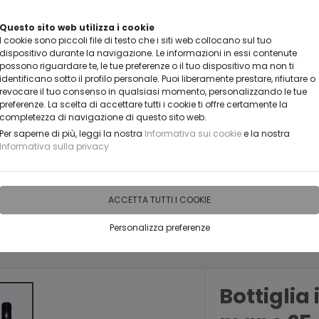
VUOI DIVENTARE UN NOSTRO RIVENDITORE?
Questo sito web utilizza i cookie
I cookie sono piccoli file di testo che i siti web collocano sul tuo
CONTATTACI
dispositivo durante la navigazione. Le informazioni in essi contenute
possono riguardare te, le tue preferenze o il tuo dispositivo ma non ti
identificano sotto il profilo personale. Puoi liberamente prestare, rifiutare o
revocare il tuo consenso in qualsiasi momento, personalizzando le tue
preferenze. La scelta di accettare tutti i cookie ti offre certamente la
completezza di navigazione di questo sito web.
Per saperne di più, leggi la nostra
Informativa sui cookie
e la nostra
Informativa sulla privacy
IDEE PERSONALIZZABILI
RECENSIONI
HORECA
PRO
ACCETTA TUTTI I COOKIE
Personalizza preferenze
PERSONALIZZATE
BOTTIGLIE ARTISTICHE INCISE PERSONALIZZABILI
Bottiglia 