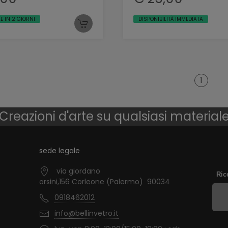
E IN 2 GIORNI
DISPONIBILITÀ IMMEDIATA
1
Creazioni d'arte su qualsiasi material
sede legale
via giordano
Ric
orsini,156 Corleone (Palermo) 90034
0918462012
info@bellinvetro.it