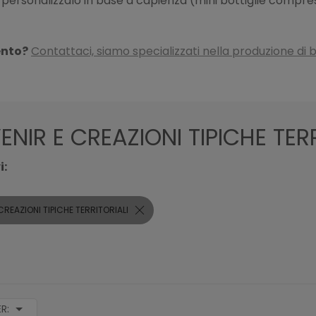
e personalizzalo in base a capienza (mini bottiglie compre
ento?
Contattaci, siamo specializzati nella produzione di b
NIR E CREAZIONI TIPICHE TERR
i:
CREAZIONI TIPICHE TERRITORIALI
ER: