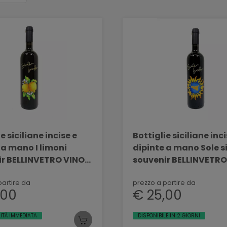
e siciliane incise e
Bottiglie siciliane inci
 a mano I limoni
dipinte a mano Sole si
ir BELLINVETRO VINO
souvenir BELLINVETRO
 SVN 02
PAOLINI SVN 01
partire da
prezzo a partire da
,00
€ 25,00
LITÀ IMMEDIATA
DISPONIBILE IN 2 GIORNI