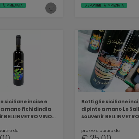
LITÀ IMMEDIATA
DISPONIBILITÀ IMMEDIATA
e siciliane incise e
Bottiglie siciliane inci
 a mano fichidindia
dipinte a mano Le Sal
ir BELLINVETRO VINO
souvenir BELLINVETRO
 SVN 10
PAOLINI SVN 11
partire da
prezzo a partire da
,00
€ 25,00