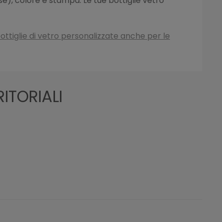
se), colore e stampa. Le tue bottiglie vetro
ottiglie di vetro personalizzate anche per le
ITORIALI