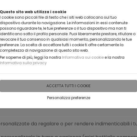
VUOI DIVENTARE UN NOSTRO RIVENDITORE?
Questo sito web utilizza i cookie
I cookie sono piccoli file di testo che i siti web collocano sul tuo
CONTATTACI
dispositivo durante la navigazione. Le informazioni in essi contenute
possono riguardare te, le tue preferenze o il tuo dispositivo ma non ti
identificano sotto il profilo personale. Puoi liberamente prestare, rifiutare o
revocare il tuo consenso in qualsiasi momento, personalizzando le tue
preferenze. La scelta di accettare tutti i cookie ti offre certamente la
completezza di navigazione di questo sito web.
Per saperne di più, leggi la nostra
Informativa sui cookie
e la nostra
Informativa sulla privacy
IDEE PERSONALIZZABILI
RECENSIONI
HORECA
PRO
ACCETTA TUTTI I COOKIE
Personalizza preferenze
PERSONALIZZATE
SOUVENIR E CREAZIONI TIPICHE TERRITORIALI
rsonalizzate da regalare o per rendere indimenticabili i t