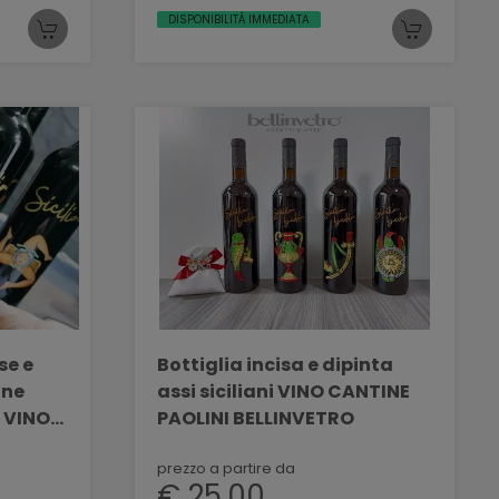
DISPONIBILITÀ IMMEDIATA
se e
Bottiglia incisa e dipinta
ine
assi siciliani VINO CANTINE
 VINO
PAOLINI BELLINVETRO
prezzo a partire da
€ 25,00