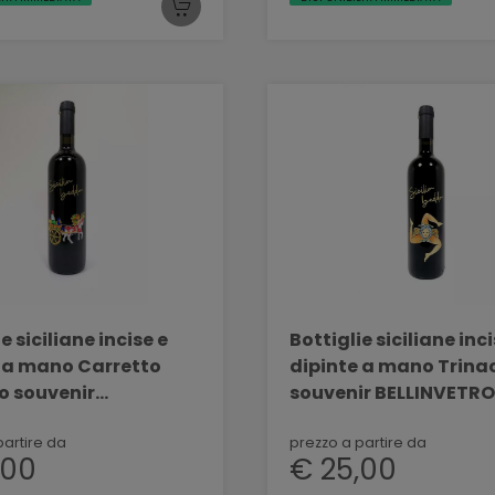
e siciliane incise e
Bottiglie siciliane inci
 a mano Carretto
dipinte a mano Trina
no souvenir
souvenir BELLINVETRO
VETRO VINO PAOLINI
PAOLINI SVN 08
partire da
prezzo a partire da
,00
€ 25,00