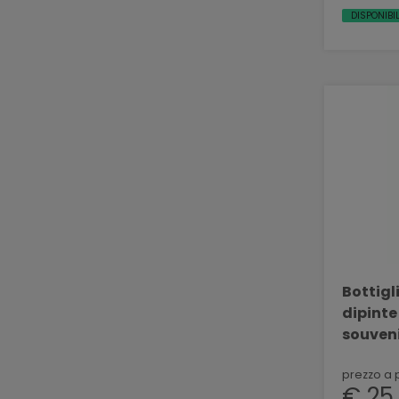
DISPONIBI
Bottigli
dipinte
souven
PAOLINI
prezzo a 
€ 25