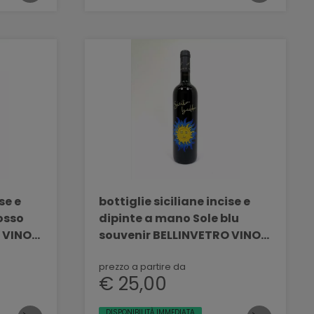
se e
bottiglie siciliane incise e
osso
dipinte a mano Sole blu
 VINO
souvenir BELLINVETRO VINO
PAOLINI SVN 06
prezzo a partire da
€ 25,00
DISPONIBILITÀ IMMEDIATA