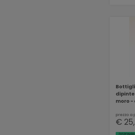
Bottigli
dipinte
moro - 
BELLIN
SVN 04
prezzo a 
€ 25
DISPONIBI