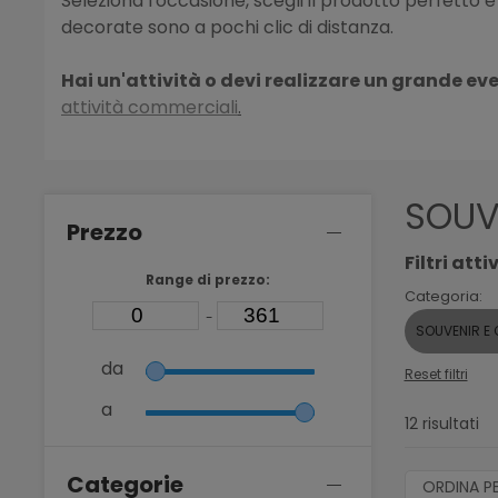
Seleziona l'occasione, scegli il prodotto perfetto 
decorate sono a pochi clic di distanza.
Hai un'attività o devi realizzare un grande ev
attività commerciali
.
SOUVE
Prezzo
Filtri attiv
Range di prezzo:
Categoria:
-
SOUVENIR E 
da
Reset filtri
a
12 risultati
Categorie
ORDINA P