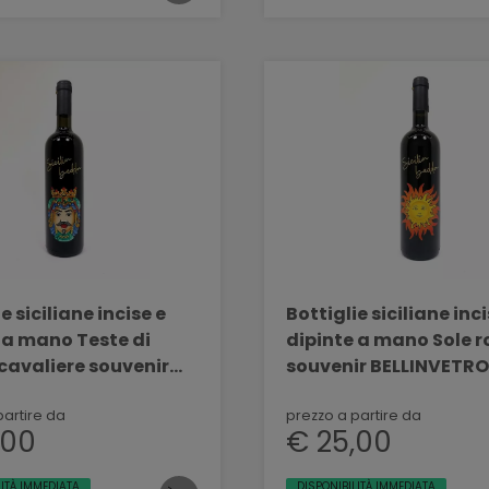
e siciliane incise e
Bottiglie siciliane inci
 a mano Teste di
dipinte a mano Sole r
cavaliere souvenir
souvenir BELLINVETRO
VETRO VINO PAOLINI
PAOLINI SVN 05
partire da
prezzo a partire da
,00
€ 25,00
LITÀ IMMEDIATA
DISPONIBILITÀ IMMEDIATA