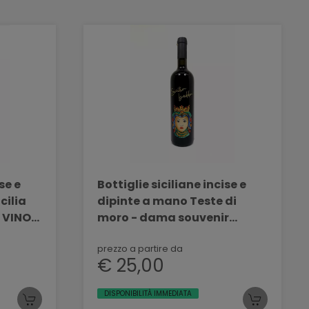
se e
Bottiglie siciliane incise e
cilia
dipinte a mano Teste di
 VINO
moro - dama souvenir
BELLINVETRO VINO PAOLINI
SVN 03
prezzo a partire da
€ 25,00
DISPONIBILITÀ IMMEDIATA