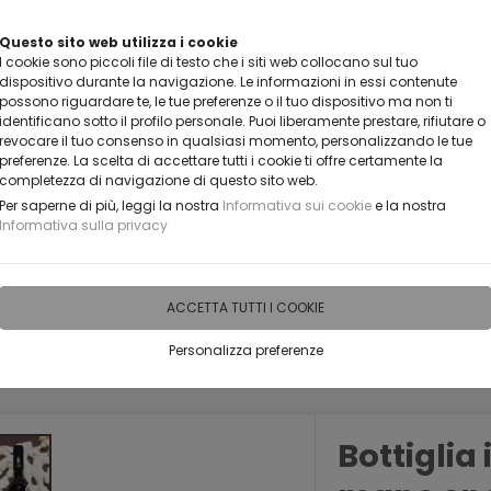
VUOI DIVENTARE UN NOSTRO RIVENDITORE?
Questo sito web utilizza i cookie
I cookie sono piccoli file di testo che i siti web collocano sul tuo
CONTATTACI
dispositivo durante la navigazione. Le informazioni in essi contenute
possono riguardare te, le tue preferenze o il tuo dispositivo ma non ti
identificano sotto il profilo personale. Puoi liberamente prestare, rifiutare o
revocare il tuo consenso in qualsiasi momento, personalizzando le tue
preferenze. La scelta di accettare tutti i cookie ti offre certamente la
completezza di navigazione di questo sito web.
Per saperne di più, leggi la nostra
Informativa sui cookie
e la nostra
Informativa sulla privacy
IDEE PERSONALIZZABILI
RECENSIONI
HORECA
PRO
ACCETTA TUTTI I COOKIE
Personalizza preferenze
PERSONALIZZATE
BOTTIGLIE ARTISTICHE INCISE PERSONALIZZABILI
Bottiglia 