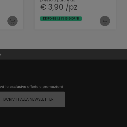
prezzo a partire da
€ 3,90 /pz
DISPONIBILE IN 15 GIORNI
e
evi le esclusive offerte e promozioni
ISCRIVITI ALLA NEWSLETTER