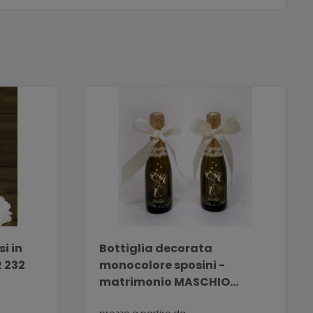
i in
Bottiglia decorata
 232
monocolore sposini -
matrimonio MASCHIO
PROSECCO 200 ML DEC 03