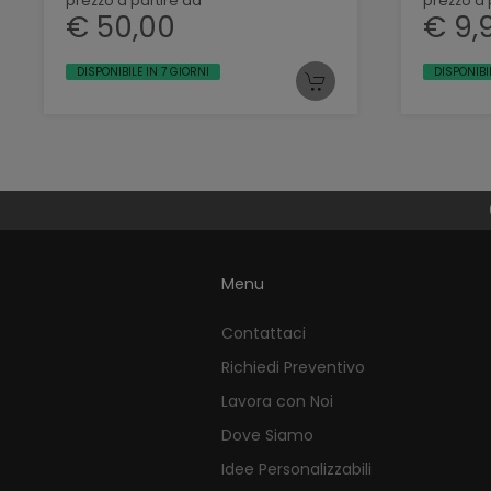
prezzo a partire da
prezzo a 
€ 50,00
€ 9,
DISPONIBILE IN 7 GIORNI
DISPONIBI
Menu
Contattaci
Richiedi Preventivo
Lavora con Noi
Dove Siamo
Idee Personalizzabili