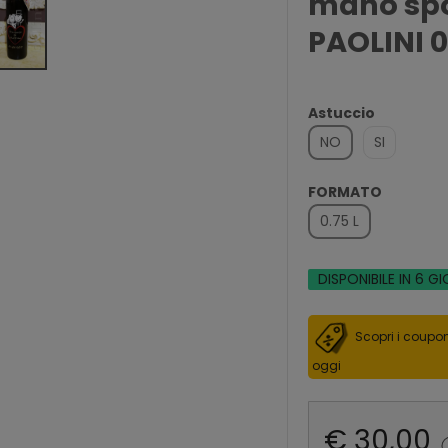
mano spo
PAOLINI 
Astuccio
NO
SI
FORMATO
0.75 L
DISPONIBILE IN 6 GI
Scopri i coupon
oggi
€ 30,00