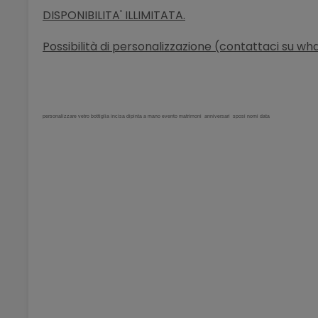
DISPONIBILITA' ILLIMITATA.
Possibilità di personalizzazione (contattaci su w
personalizzare vetro bottiglia incisa dipinta a mano evento matrimoni anniversari sposi nomi data