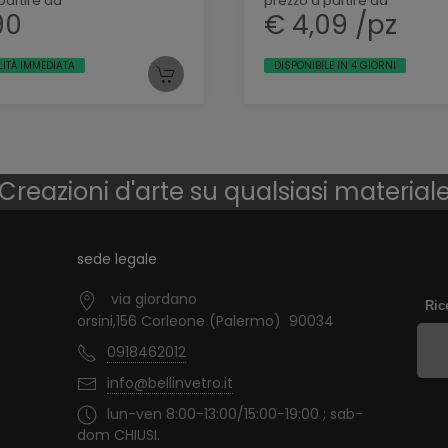
partire da
prezzo a partire da
90
€ 4,09 /pz
LITÀ IMMEDIATA
DISPONIBILE IN 4 GIORNI
Creazioni d'arte su qualsiasi material
sede legale
via giordano
Ric
orsini,156 Corleone (Palermo) 90034
0918462012
info@bellinvetro.it
lun-ven 8:00-13:00/15:00-19:00 ; sab-
dom CHIUSI.