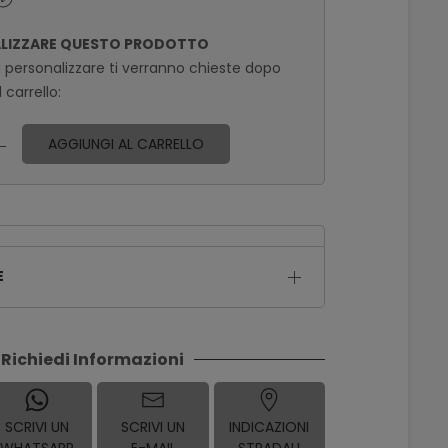
ALIZZARE QUESTO PRODOTTO
a personalizzare ti verranno chieste dopo
 carrello:
AGGIUNGI AL CARRELLO
E
Richiedi Informazioni
SCRIVI UN
SCRIVI UN
INDICAZIONI
WHATSAPP
E-MAIL
STRADALI