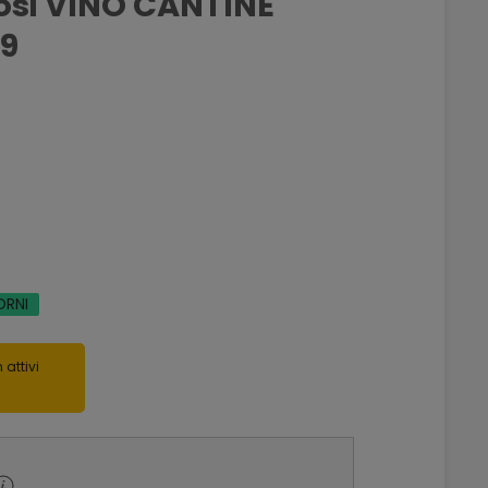
si VINO CANTINE
09
ORNI
 attivi