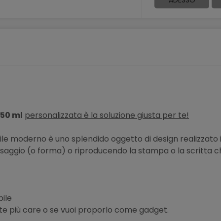
750 ml
personalizzata è la soluzione giusta per te!
tile moderno è uno splendido oggetto di design realizzato 
ssaggio (o forma) o riproducendo la stampa o la scritta ch
bile
 te più care o se vuoi proporlo come gadget.