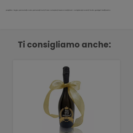
papillon legno personalizzare personali nomi frasi comunioni laurea matrimoni compleanni eventi festa gadget bellinvetro
Ti consigliamo anche: