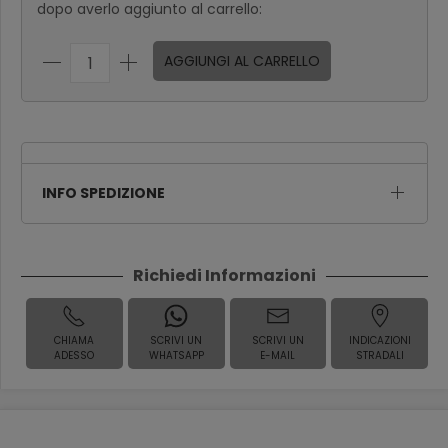
dopo averlo aggiunto al carrello:
AGGIUNGI AL CARRELLO
INFO SPEDIZIONE
Richiedi Informazioni
CHIAMA
SCRIVI UN
SCRIVI UN
INDICAZIONI
ADESSO
WHATSAPP
E-MAIL
STRADALI