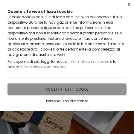
X
Questo sito web utilizza i cookie
VUOI DIVENTARE UN NOSTRO RIVENDITORE?
I cookie sono piccoli file di testo che i siti web collocano sul tuo
CONTATTACI
dispositivo durante la navigazione. Le informazioni in essi
contenute possono riguardare te, le tue preferenze o il tuo
0
dispositivo ma non ti identificano sotto il profilo personale. Puoi
liberamente prestare, rifiutare o revocare il tuo consenso in
qualsiasi momento, personalizzando le tue preferenze. La scelta
Home
IDEE E REGALI PERSONALIZZABILI
PAPILLON LEGNO
di accettare tutti i cookie ti offre certamente la completezza di
navigazione di questo sito web.
Per saperne di più, leggi la nostra
Informativa sui cookie
e la
nostra
Informativa sulla privacy
ACCETTA TUTTI I COOKIE
Personalizza preferenze