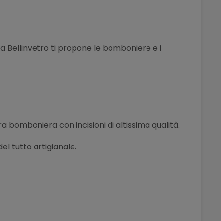
la Bellinvetro ti propone le bomboniere e i
tra bomboniera con incisioni di altissima qualità.
l tutto artigianale.