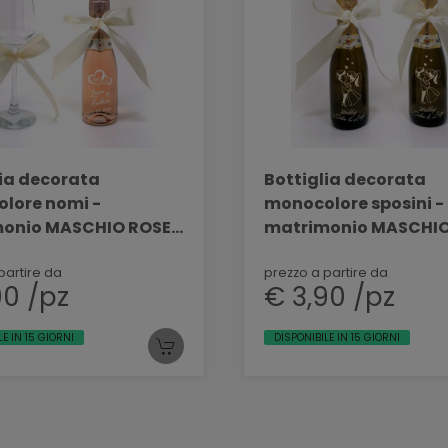
lia decorata
Bottiglia decorata
lore nomi -
monocolore sposini -
onio MASCHIO ROSE'
matrimonio MASCHI
 DEC 56
PROSECCO 200 ML DE
partire da
prezzo a partire da
90 /pz
€ 3,90 /pz
LE IN 15 GIORNI
DISPONIBILE IN 15 GIORNI