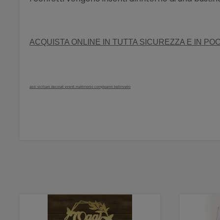
ACQUISTA ONLINE IN TUTTA SICUREZZA E IN POC
assi siciliani decorati eventi matrimonio compleanni bellinvetro