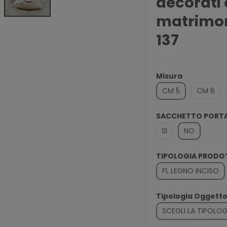
decorati 
matrimon
137
Misura
CM 5
CM 6
SACCHETTO PORT
SI
NO
TIPOLOGIA PROD
FL LEGNO INCISO
Tipologia Oggett
SCEGLI LA TIPOL