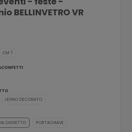
eventi - feste -
io BELLINVETRO VR
CM 7
ACONFETTI
OTTO
LEGNO DECORATO
o
OGIA OGGETTO
PORTACHIAVE