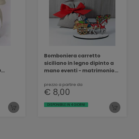
Bomboniera carretto
siciliano in legno dipinto a
O
mano eventi - matrimonio
C 03
BELLINVETRO VR 133
prezzo a partire da
€ 8,00
DISPONIBILE IN 4 GIORNI