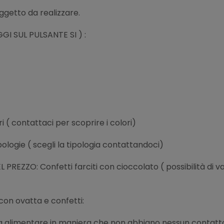
oggetto da realizzare.
 SUL PULSANTE SI ) :
i ( contattaci per scoprire i colori)
pologie ( scegli la tipologia contattandoci)
ZZO: Confetti farciti con cioccolato ( possibilità di var
con ovatta e confetti:
tina alimentare in maniera che non abbiano nessun contatto