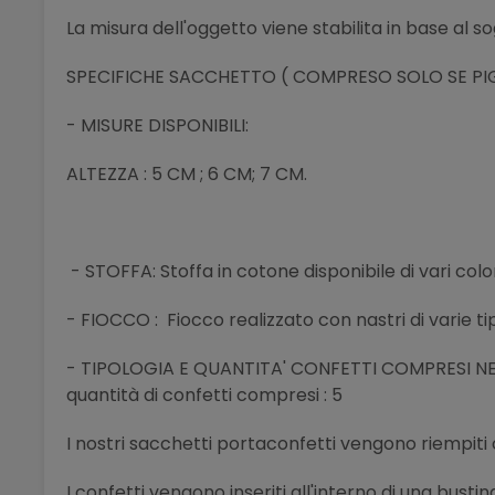
La misura dell'oggetto viene stabilita in base al s
SPECIFICHE SACCHETTO ( COMPRESO SOLO SE PIGGI
- MISURE DISPONIBILI:
ALTEZZA : 5 CM ; 6 CM; 7 CM.
- STOFFA: Stoffa in cotone disponibile di vari color
- FIOCCO : Fiocco realizzato con nastri di varie ti
- TIPOLOGIA E QUANTITA' CONFETTI COMPRESI NEL PRE
quantità di confetti compresi : 5
I nostri sacchetti portaconfetti vengono riempiti 
I confetti vengono inseriti all'interno di una bus