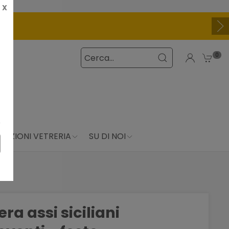
X
O
0
DUZIONI VETRERIA
SU DI NOI
a assi siciliani