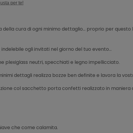
usta per te!
della cura di ogni minimo dettaglio... proprio per questo 
delebile ogli invitati nel giorno del tuo evento...
 plexiglass neutri, specchiati e legno impellicciato.
 minimi dettagli realizza bozze ben definite e lavora la vos
one col sacchetto porta confetti realizzato in maniera de
hiave che come calamita.