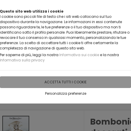
Questo sito web utilizza i cookie
CLICCA E SCOPRI I COUPON ATTIVI ADESS
I cookie sono piccoli file di testo che i siti web collocano sul tuo
dispositivo durante la navigazione. Le informazioni in essi contenute
possono riguardare te, le tue preferenze o il tuo dispositivo ma non ti
identificano sotto il profilo personale. Puoi liberamente prestare, rifiutare o
revocare il tuo consenso in qualsiasi momento, personalizzando le tue
preferenze. La scelta di accettare tutti i cookie ti offre certamente la
completezza di navigazione di questo sito web.
Per saperne di più, leggi la nostra
Informativa sui cookie
e la nostra
Informativa sulla privacy
IDEE PERSONALIZZABILI
RECENSIONI
HORECA
PRO
ACCETTA TUTTI I COOKIE
Personalizza preferenze
Bombonier