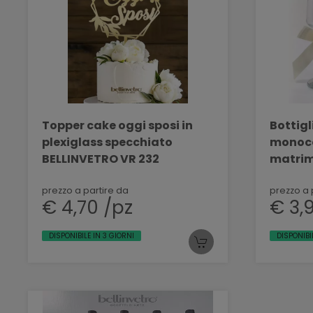
Topper cake oggi sposi in
Bottig
plexiglass specchiato
monoco
BELLINVETRO VR 232
matrim
200 ML
prezzo a partire da
prezzo a 
€ 4,70 /pz
€ 3,
DISPONIBILE IN 3 GIORNI
DISPONIBI