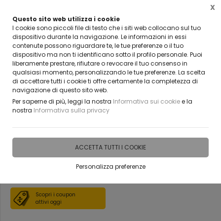
X
Questo sito web utilizza i cookie
VUOI DIVENTARE UN NOSTRO RIVENDITORE?
I cookie sono piccoli file di testo che i siti web collocano sul tuo
CONTATTACI
dispositivo durante la navigazione. Le informazioni in essi
contenute possono riguardare te, le tue preferenze o il tuo
0
dispositivo ma non ti identificano sotto il profilo personale. Puoi
liberamente prestare, rifiutare o revocare il tuo consenso in
qualsiasi momento, personalizzando le tue preferenze. La scelta
Home
Vetreria
Porte tuttovetro per interni
di accettare tutti i cookie ti offre certamente la completezza di
navigazione di questo sito web.
Porta in vetro temperato da 8
Per saperne di più, leggi la nostra
Informativa sui cookie
e la
nostra
Informativa sulla privacy
mm con decoro sabbiato
bellinvetro cod 437
ACCETTA TUTTI I COOKIE
Personalizza preferenze
DISPONIBILE IN 15 GIORNI
Scopri i coupon
attivi oggi