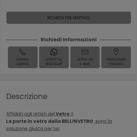
RICHIEDI PREVENTIVO
Richiedi Informazioni
CHIAMA
SCRIVI UN
SCRIVI UN
INDICAZIONI
ADESSO
WHATSAPP
E-MAIL
STRADALI
Descrizione
Affidati agli artisti del
Vetro
!!
Le porte in vetro della BELLINVETRO
sono la
soluzione giusta per te!