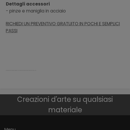
Dettagli accessori
- pinze e maniglia in acciaio
RICHIEDI UN PREVENTIVO GRATUITO IN POCHI E SEMPLICI
PASSI
porta vetro temperato sicurezza pieghevole battente scorrevole scomparsa telescopica binario acciaio decorato moderno palermo bellinvetro
Creazioni d'arte su qualsiasi
materiale
Menu