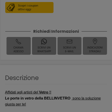
Scopri i coupon
attivi oggi
Richiedi Informazioni
CHIAMA
SCRIVI UN
SCRIVI UN
INDICAZIONI
ADESSO
WHATSAPP
E-MAIL
STRADALI
Descrizione
Affidati agli artisti del
Vetro
!!
Le porte in vetro della BELLINVETRO
sono la soluzione
giusta per te!