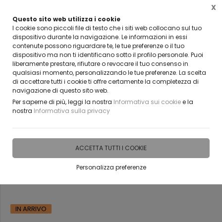
X
Questo sito web utilizza i cookie
VUOI DIVENTARE UN NOSTRO RIVENDITORE?
I cookie sono piccoli file di testo che i siti web collocano sul tuo
CONTATTACI
dispositivo durante la navigazione. Le informazioni in essi
contenute possono riguardare te, le tue preferenze o il tuo
0
dispositivo ma non ti identificano sotto il profilo personale. Puoi
liberamente prestare, rifiutare o revocare il tuo consenso in
qualsiasi momento, personalizzando le tue preferenze. La scelta
Home
Vetreria
Porte tuttovetro per interni
di accettare tutti i cookie ti offre certamente la completezza di
navigazione di questo sito web.
Per saperne di più, leggi la nostra
Informativa sui cookie
e la
nostra
Informativa sulla privacy
Porta a 2 ante fisso +
scorrevole in vetro e
ACCETTA TUTTI I COOKIE
parapetto in vetro bellinvetro
Personalizza preferenze
cod 808
IN ARRIVO