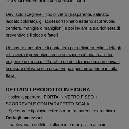
- se vuoi rendere unica una qualsiasi porta
Devi solo scegliere il tipo di vetro (trasparente, satinato,
laccato,colorato), gli accessori (binario esterno scorrevole,
cerniere, maniglie o maniglioni) e poi inviare la tua richiesta di
preventivo
e il gioco è fatto!!
Un nostro consulente ti contatterà per definire meglio i dettagli
e ti invierà il preventivo con la soluzione più adatta alle tue
esigenze in meno di 24 ore!! e se deciderai di ordinare inviaci
le misure del vano e in poco tempo spediremo per te in tutta
Italia!
DETTAGLI PRODOTTO IN FIGURA
- tipologia apertura : PORTA IN VETRO FISSO +
SCORREVOLE CON PARAPETTO SCALA
- Spessore e tipologia vetro: 8 mm trasparente extrachiaro
Dettagli accessori
- mantovana a soffitto in allumnio e maniglia in acciaio